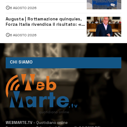
Stelle: piazza D’Astorga già sold out
6 AGOSTO 2026
Augusta | Rottamazione quinquies,
Forza Italia rivendica il risultato: «La
proposta è nostra»
6 AGOSTO 2026
CHI SIAMO
WEBMARTE.TV
– Quotidiano online