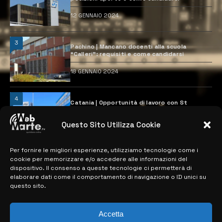
12 GENNAIO 2024
3
Pachino | Mancano docenti alla scuola
“Calleri”: requisiti e come candidarsi
18 GENNAIO 2024
4
Catania | Opportunità di lavoro con St
Microelectronics: centinaia di assunzioni
previste
Questo Sito Utilizza Cookie
28 MARZO 2024
Per fornire le migliori esperienze, utilizziamo tecnologie come i
cookie per memorizzare e/o accedere alle informazioni del
MAPPA DEL SITO
dispositivo. Il consenso a queste tecnologie ci permetterà di
elaborare dati come il comportamento di navigazione o ID unici su
questo sito.
> NOTIZIE
> EDIZIONI LOCALI
Accetta