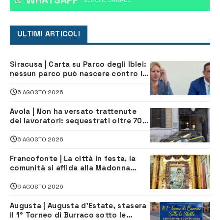
WHATSAPP
‎SEGUI IL CANALE
ULTIMI ARTICOLI
Siracusa | Carta su Parco degli Iblei:
nessun parco può nascere contro le
comunità e il territorio
6 AGOSTO 2026
Avola | Non ha versato trattenute
dei lavoratori: sequestrati oltre 700
mila euro a imprenditore della
climatizzazione
6 AGOSTO 2026
Francofonte | La città in festa, la
comunità si affida alla Madonna
della Neve tra fede e tradizione
6 AGOSTO 2026
Augusta | Augusta d’Estate, stasera
il 1° Torneo di Burraco sotto le