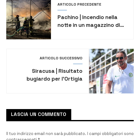
ARTICOLO PRECEDENTE
Pachino | Incendio nella
notte in un magazzino di
azienda di imballaggi
ortofrutticoli
ARTICOLO SUCCESSIVO
Siracusa | Risultato
bugiardo per l’Ortigia
sconfitta dal Posillipo 12-9
LASCIA UN COMMENTO
Il tuo indirizzo email non sarà pubblicato.
I campi obbligatori sono
contrassegnati
*