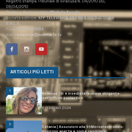
Registro stampa Tribunale di Siracusa N. 04/2010 DEL
09/04/2010
Direttore Responsabile:
Michele Accolla
Società editrice:
KFP TELEVISION AND WEB PRODUCTIONS
S.R.L.S.
P.Iva:
02184950893
mail:
redazione@webmarte.tv
ARTICOLI PIÙ LETTI
1
Siracusa | Si è insediata la nuova dirigente
dell’Ufficio scolastico
6 FEBBRAIO 2024
2
Catania | Assunzioni alla StMicroelectronics:
posizioni aperte e come candidarsi