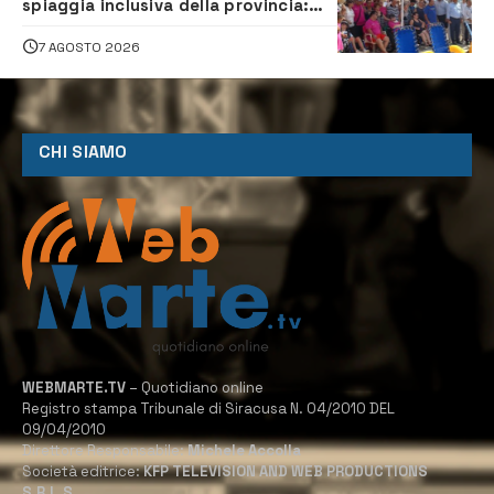
spiaggia inclusiva della provincia:
assistenza e prevenzione aperte a
tutti
7 AGOSTO 2026
CHI SIAMO
WEBMARTE.TV
– Quotidiano online
Registro stampa Tribunale di Siracusa N. 04/2010 DEL
09/04/2010
Direttore Responsabile:
Michele Accolla
Società editrice:
KFP TELEVISION AND WEB PRODUCTIONS
S.R.L.S.