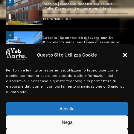
3
Pachino | Mancano docenti alla scuola
“Calleri”: requisiti e come candidarsi
18 GENNAIO 2024
4
Catania | Opportunità di lavoro con St
Microelectronics: centinaia di assunzioni
previste
28 MARZO 2024
Questo Sito Utilizza Cookie
Per fornire le migliori esperienze, utilizziamo tecnologie come i
MAPPA DEL SITO
cookie per memorizzare e/o accedere alle informazioni del
dispositivo. Il consenso a queste tecnologie ci permetterà di
elaborare dati come il comportamento di navigazione o ID unici su
> NOTIZIE
questo sito.
> EDIZIONI LOCALI
Accetta
> CONTATTI
Nega
> INFO