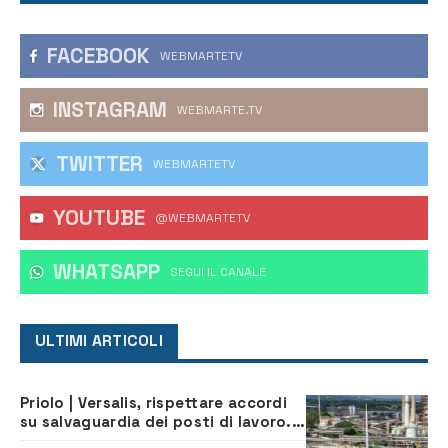
FACEBOOK
WEBMARTETV
INSTAGRAM
WEBMARTE.TV
TWITTER
WEBMARTETV
YOUTUBE
@WEBMARTETV
WHATSAPP
‎SEGUI IL CANALE
ULTIMI ARTICOLI
Priolo | Versalis, rispettare accordi
su salvaguardia dei posti di lavoro. Il
sindaco scrive alla società