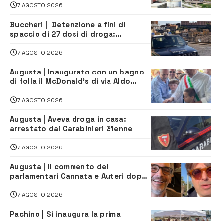
7 AGOSTO 2026
Buccheri | Detenzione a fini di
spaccio di 27 dosi di droga:
denunciati tre 20enni
7 AGOSTO 2026
Augusta | Inaugurato con un bagno
di folla il McDonald’s di via Aldo
Moro
7 AGOSTO 2026
Augusta | Aveva droga in casa:
arrestato dai Carabinieri 31enne
7 AGOSTO 2026
Augusta | Il commento dei
parlamentari Cannata e Auteri dopo
la firma del contatto per il
depuratore
7 AGOSTO 2026
Pachino | Si inaugura la prima