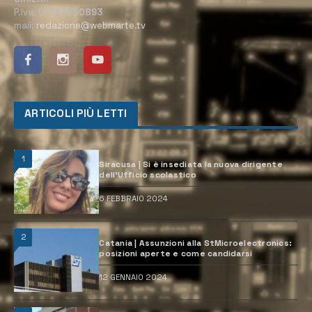
P.Iva:
02184950893
mail:
redazione@webmarte.tv
ARTICOLI PIÙ LETTI
1
Siracusa | Si è insediata la nuova dirigente
dell’Ufficio scolastico
6 FEBBRAIO 2024
2
Catania | Assunzioni alla StMicroelectronics:
posizioni aperte e come candidarsi
12 GENNAIO 2024