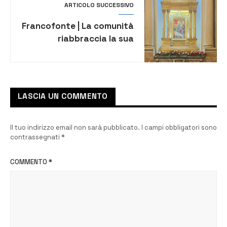
ARTICOLO SUCCESSIVO
Francofonte | La comunità
riabbraccia la sua
Patrona: stasera
apertura della cappella
della Madonna della Neve
in chiesa Madre
LASCIA UN COMMENTO
Il tuo indirizzo email non sarà pubblicato.
I campi obbligatori sono
contrassegnati
*
COMMENTO
*