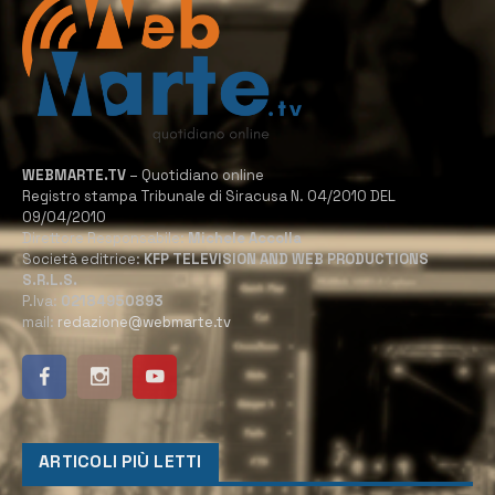
WEBMARTE.TV
– Quotidiano online
Registro stampa Tribunale di Siracusa N. 04/2010 DEL
09/04/2010
Direttore Responsabile:
Michele Accolla
Società editrice:
KFP TELEVISION AND WEB PRODUCTIONS
S.R.L.S.
P.Iva:
02184950893
mail:
redazione@webmarte.tv
ARTICOLI PIÙ LETTI