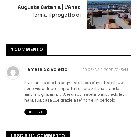
Augusta Catania | L’Anac
ferma il progetto di
finanza dell’AdSP per
l’affidamento dei servizi
1 COMMENTO
Tamara Scivoletto
10 GENNAIO 2025 AT 13:41
Il vigilantes che ha segnalato Leon e’ mio fratello….e
sono Fiera di lui e soprattutto fiera x il suo grande
amore x gli animali….Sei unico fratellino mio…ads leon
ha la sua casa ….e grazie a te’ non e’ in pericolo
RISPONDI
LASCIA UN COMMENTO