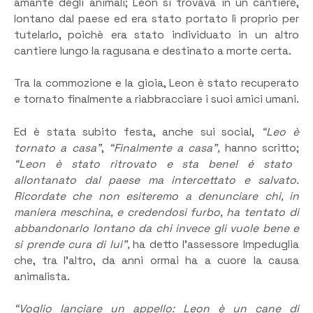
amante degli animali; Leon si trovava in un cantiere,
lontano dal paese ed era stato portato lì proprio per
tutelarlo, poichè era stato individuato in un altro
cantiere lungo la ragusana e destinato a morte certa.
Tra la commozione e la gioia, Leon è stato recuperato
e tornato finalmente a riabbracciare i suoi amici umani.
Ed è stata subito festa, anche sui social,
“Leo è
tornato a casa”
,
“Finalmente a casa”,
hanno scritto;
“Leon è stato ritrovato e sta bene! é stato
allontanato dal paese ma intercettato e salvato.
Ricordate che non esiteremo a denunciare chi, in
maniera meschina, e credendosi furbo, ha tentato di
abbandonarlo lontano da chi invece gli vuole bene e
si prende cura di lui”,
ha detto l’assessore Impeduglia
che, tra l’altro, da anni ormai ha a cuore la causa
animalista.
“Voglio lanciare un appello: Leon è un cane di