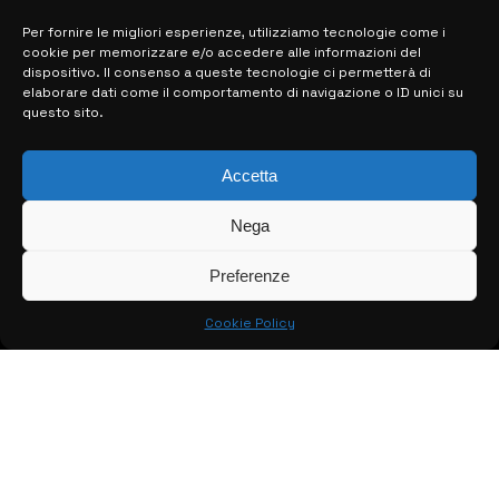
Per fornire le migliori esperienze, utilizziamo tecnologie come i
cookie per memorizzare e/o accedere alle informazioni del
MAPPA DEL SITO
dispositivo. Il consenso a queste tecnologie ci permetterà di
elaborare dati come il comportamento di navigazione o ID unici su
questo sito.
> NOTIZIE
> EDIZIONI LOCALI
Accetta
> CONTATTI
Nega
> INFO
Preferenze
Cookie Policy
© COPYRIGHT 2026:
KFP TELEVISION AND WEB PRODUCTIONS
S.R.L.S.
– P.IVA: 02184950893 – TUTTI I DIRITTI RISERVATI –
CREATO DA LUIGI PITARI