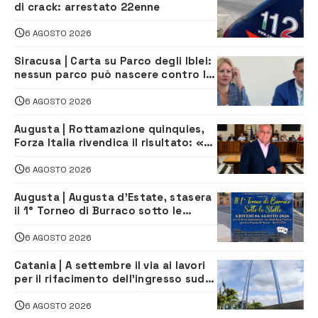
di crack: arrestato 22enne
6 AGOSTO 2026
Siracusa | Carta su Parco degli Iblei:
nessun parco può nascere contro le
comunità e il territorio
6 AGOSTO 2026
Augusta | Rottamazione quinquies,
Forza Italia rivendica il risultato: «La
proposta è nostra»
6 AGOSTO 2026
Augusta | Augusta d’Estate, stasera
il 1° Torneo di Burraco sotto le
Stelle: piazza D’Astorga già sold out
6 AGOSTO 2026
Catania | A settembre il via ai lavori
per il rifacimento dell’ingresso sud
del porto
6 AGOSTO 2026