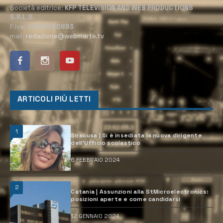
Società editrice:
KFP TELEVISION AND WEB PRODUCTIONS
S.R.L.S.
P.Iva:
02184950893
mail:
redazione@webmarte.tv
ARTICOLI PIÙ LETTI
1
Siracusa | Si è insediata la nuova dirigente
dell’Ufficio scolastico
6 FEBBRAIO 2024
2
Catania | Assunzioni alla StMicroelectronics:
posizioni aperte e come candidarsi
12 GENNAIO 2024