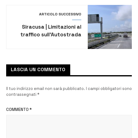
ARTICOLO SUCCESSIVO
Siracusa | Limitazioni al
traffico sull’Autostrada
A18 tra Cassibile e
Rosolini: dettagli e
tempistiche
LASCIA UN COMMENTO
Il tuo indirizzo email non sarà pubblicato.
I campi obbligatori sono
contrassegnati
*
COMMENTO
*