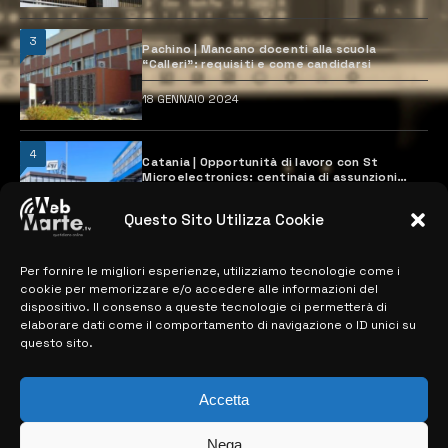
3
Pachino | Mancano docenti alla scuola
“Calleri”: requisiti e come candidarsi
18 GENNAIO 2024
4
Catania | Opportunità di lavoro con St
Microelectronics: centinaia di assunzioni
previste
28 MARZO 2024
Questo Sito Utilizza Cookie
Per fornire le migliori esperienze, utilizziamo tecnologie come i
MAPPA DEL SITO
cookie per memorizzare e/o accedere alle informazioni del
dispositivo. Il consenso a queste tecnologie ci permetterà di
elaborare dati come il comportamento di navigazione o ID unici su
> NOTIZIE
questo sito.
> EDIZIONI LOCALI
Accetta
> CONTATTI
Nega