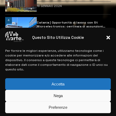
18 GENNAIO 2024
4
Catania | Opportunità di lavoro con St
Microelectronics: centinaia di assunzioni
previste
28 MARZO 2024
Questo Sito Utilizza Cookie
Per fornire le migliori esperienze, utilizziamo tecnologie come i
MAPPA DEL SITO
cookie per memorizzare e/o accedere alle informazioni del
dispositivo. Il consenso a queste tecnologie ci permetterà di
elaborare dati come il comportamento di navigazione o ID unici su
> NOTIZIE
questo sito.
> EDIZIONI LOCALI
Accetta
> CONTATTI
Nega
> INFO
Preferenze