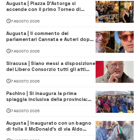
Augusta | Piazza D’Astorga si
accende con il primo Torneo di
Burraco “Sotto le Stelle”
7 AGOSTO 2026
Augusta | Il commento dei
parlamentari Cannata e Auteri dopo
la firma del contatto per il
depuratore
7 AGOSTO 2026
Siracusa | Siano messi a disposizione
del Libero Consorzio tutti gli atti
relativi alla privatizzazione della Sac
7 AGOSTO 2026
Pachino | Si inaugura la prima
spiaggia inclusiva della provincia:
assistenza e prevenzione aperte a
tutti
7 AGOSTO 2026
Augusta | Inaugurato con un bagno
di folla il McDonald’s di via Aldo
Moro