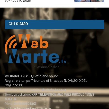
7 AGOSTO 2026
CHI SIAMO
WEBMARTE.TV
– Quotidiano online
Registro stampa Tribunale di Siracusa N. 04/2010 DEL
09/04/2010
Direttore Responsabile:
Michele Accolla
Società editrice:
KFP TELEVISION AND WEB PRODUCTIONS
S.R.L.S.
P.Iva:
02184950893
mail:
redazione@webmarte.tv