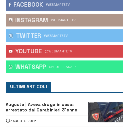
FACEBOOK
WEBMARTETV
INSTAGRAM
WEBMARTE.TV
TWITTER
WEBMARTETV
YOUTUBE
@WEBMARTETV
WHATSAPP
‎SEGUI IL CANALE
ULTIMI ARTICOLI
Augusta | Aveva droga in casa:
arrestato dai Carabinieri 31enne
7 AGOSTO 2026