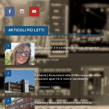
ARTICOLI PIÙ LETTI
1
Siracusa | Si è insediata la nuova dirigente
dell’Ufficio scolastico
6 FEBBRAIO 2024
2
Catania | Assunzioni alla StMicroelectronics:
posizioni aperte e come candidarsi
12 GENNAIO 2024
3
Pachino | Mancano docenti alla scuola
“Calleri”: requisiti e come candidarsi