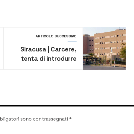
ARTICOLO SUCCESSIVO
Siracusa | Carcere,
tenta di introdurre
droga scavalcando la
rete di recinzione:
arrestato
bligatori sono contrassegnati
*