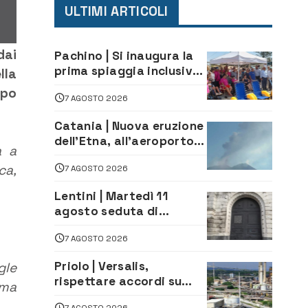
ULTIMI ARTICOLI
dai
Pachino | Si inaugura la
prima spiaggia inclusiva
lla
della provincia:
opo
7 AGOSTO 2026
assistenza e prevenzione
aperte a tutti
Catania | Nuova eruzione
dell’Etna, all’aeroporto
à a
Bellini voli in arrivo
ca,
7 AGOSTO 2026
dirottati
Lentini | Martedì 11
agosto seduta di
Consiglio Comunale
7 AGOSTO 2026
Priolo | Versalis,
gle
rispettare accordi su
ema
salvaguardia dei posti di
7 AGOSTO 2026