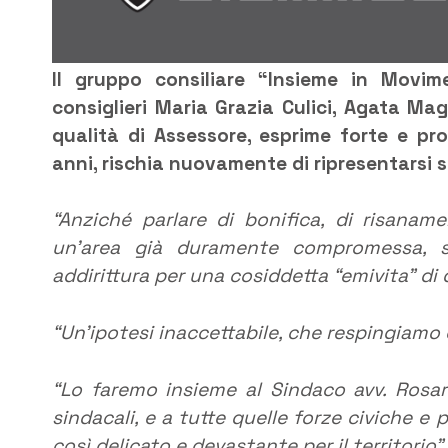
Il gruppo consiliare “Insieme in Movim
consiglieri Maria Grazia Culici, Agata M
qualità di Assessore, esprime forte e p
anni, rischia nuovamente di ripresentarsi su
“Anziché parlare di bonifica, di risanam
un’area già duramente compromessa, si 
addirittura per una cosiddetta “emivita” di 
“Un’ipotesi inaccettabile, che respingiamo
“Lo faremo insieme al Sindaco avv. Rosario 
sindacali, e a tutte quelle forze civiche e
così delicato e devastante per il territorio”.