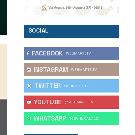
SOCIAL
FACEBOOK
WEBMARTETV
INSTAGRAM
WEBMARTE.TV
TWITTER
WEBMARTETV
YOUTUBE
@WEBMARTETV
WHATSAPP
‎SEGUI IL CANALE