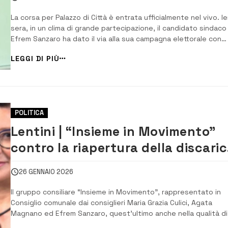
La corsa per Palazzo di Città è entrata ufficialmente nel vivo. Ie
sera, in un clima di grande partecipazione, il candidato sindaco
Efrem Sanzaro ha dato il via alla sua campagna elettorale con
l’inaugurazione del comitato centrale. All’evento hanno preso
LEGGI DI PIÙ
parte numerosi giovani lentinesi, sostenitori e i candidati al
consiglio co...
POLITICA
Lentini | “Insieme in Movimento”
contro la riapertura della discaric
“Ipotesi inaccettabile”
26 GENNAIO 2026
Il gruppo consiliare “Insieme in Movimento”, rappresentato in
Consiglio comunale dai consiglieri Maria Grazia Culici, Agata
Magnano ed Efrem Sanzaro, quest’ultimo anche nella qualità di
Assessore, esprime forte e profonda preoccupazione per lo