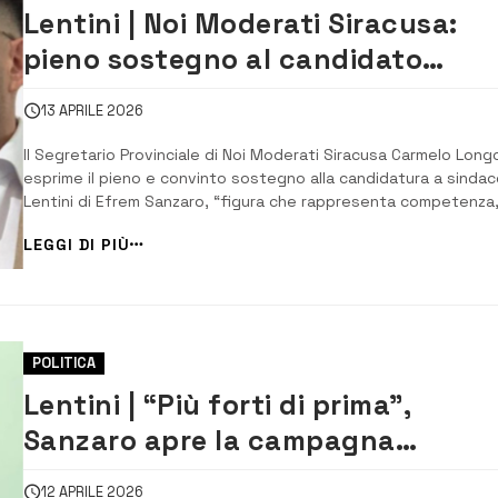
Lentini | Noi Moderati Siracusa:
pieno sostegno al candidato
sindaco Sanzaro
13 APRILE 2026
Il Segretario Provinciale di Noi Moderati Siracusa Carmelo Long
esprime il pieno e convinto sostegno alla candidatura a sindac
Lentini di Efrem Sanzaro, “figura che rappresenta competenza
equilibrio e autentico spirito di servizio verso la comunità”, fa
LEGGI DI PIÙ
sapere. “In un momento cruciale per il futuro della città, riteni
fondamentale aff...
POLITICA
Lentini | “Più forti di prima”,
Sanzaro apre la campagna
elettorale in città
12 APRILE 2026