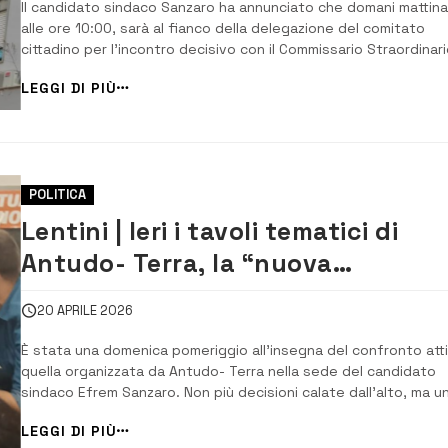
Il candidato sindaco Sanzaro ha annunciato che domani mattina
alle ore 10:00, sarà al fianco della delegazione del comitato
cittadino per l’incontro decisivo con il Commissario Straordinari
L’obiettivo è chiaro e non ammette rinvii: spingere il Commissari
LEGGI DI PIÙ
presentare ricorso contro l’autorizzazione della Regione che, n
fatti, implica &#...
POLITICA
Lentini | Ieri i tavoli tematici di
Antudo- Terra, la “nuova
municipalità” riparte dai cittadini
20 APRILE 2026
È stata una domenica pomeriggio all’insegna del confronto att
quella organizzata da Antudo- Terra nella sede del candidato
sindaco Efrem Sanzaro. Non più decisioni calate dall’alto, ma u
costruzione collettiva che parte dalle piazze e arriva alle
LEGGI DI PIÙ
istituzioni: è questo il segnale forte emerso durante l’ultima