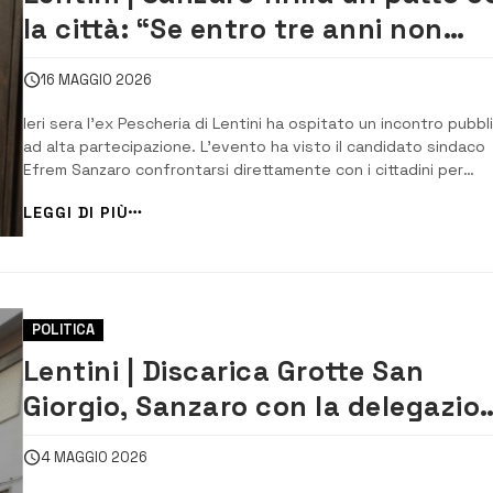
la città: “Se entro tre anni non
realizzo un terzo del programma, 
16 MAGGIO 2026
dimetto”
Ieri sera l’ex Pescheria di Lentini ha ospitato un incontro pubbl
ad alta partecipazione. L’evento ha visto il candidato sindaco
Efrem Sanzaro confrontarsi direttamente con i cittadini per
illustrare la propria idea di futuro per la comunità. Ad aprire la
LEGGI DI PIÙ
serie di interventi è stata Maria Adagio, esponente di Antudo-
Terra, la quale ha delin...
POLITICA
Lentini | Discarica Grotte San
Giorgio, Sanzaro con la delegazio
del comitato cittadino: “Ricorso
4 MAGGIO 2026
subito”