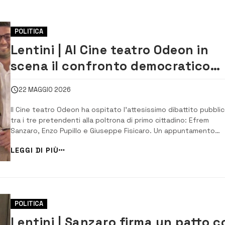
POLITICA
Lentini | Al Cine teatro Odeon in
scena il confronto democratico
(ma serrato) tra i candidati a
22 MAGGIO 2026
sindaco
Il Cine teatro Odeon ha ospitato l’attesissimo dibattito pubbli
tra i tre pretendenti alla poltrona di primo cittadino: Efrem
Sanzaro, Enzo Pupillo e Giuseppe Fisicaro. Un appuntamento
cruciale per il futuro della città, che ha richiamato l’attenzione
LEGGI DI PIÙ
della cittadinanza e offerto un termometro preciso degli equilib
politici locali. ​...
POLITICA
Lentini | Sanzaro firma un patto c