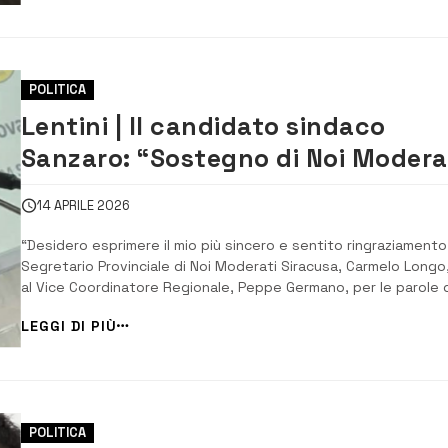
domenica di lavori, che ...
POLITICA
Lentini | Il candidato sindaco
Sanzaro: “Sostegno di Noi Modera
rappresenta un contributo
14 APRILE 2026
importante”
“Desidero esprimere il mio più sincero e sentito ringraziamento
Segretario Provinciale di Noi Moderati Siracusa, Carmelo Longo
al Vice Coordinatore Regionale, Peppe Germano, per le parole d
stima e per il convinto sostegno alla mia candidatura a Sindac
LEGGI DI PIÙ
della città di Lentini”, ha fatto sapere il candidato sindaco Efr
Sanzaro in una n...
POLITICA