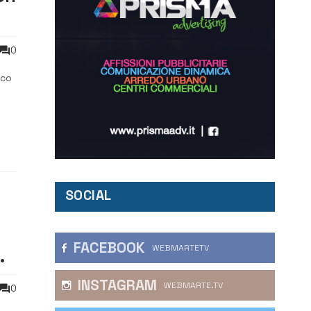
mi
0
ico
SOCIAL
FACEBOOK
WEBMARTETV
ne
INSTAGRAM
WEBMARTE.TV
0