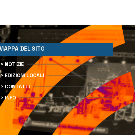
l
MAPPA DEL SITO
> NOTIZIE
> EDIZIONI LOCALI
> CONTATTI
> INFO