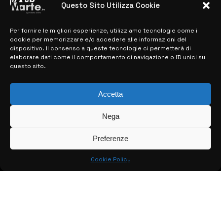
Questo Sito Utilizza Cookie
28 MARZO 2024
Per fornire le migliori esperienze, utilizziamo tecnologie come i
cookie per memorizzare e/o accedere alle informazioni del
MAPPA DEL SITO
dispositivo. Il consenso a queste tecnologie ci permetterà di
elaborare dati come il comportamento di navigazione o ID unici su
questo sito.
> NOTIZIE
> EDIZIONI LOCALI
Accetta
> CONTATTI
Nega
> INFO
Preferenze
Cookie Policy
© COPYRIGHT 2026:
KFP TELEVISION AND WEB PRODUCTIONS