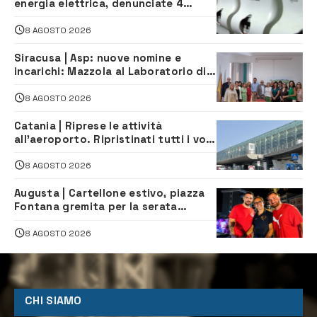
energia elettrica, denunciate 4
persone
8 AGOSTO 2026
Siracusa | Asp: nuove nomine e
incarichi: Mazzola al Laboratorio di
Sanità pubblica, Matteliano al
Servizio Legale
8 AGOSTO 2026
Catania | Riprese le attività
all’aeroporto. Ripristinati tutti i voli
in arrivo e in partenza
8 AGOSTO 2026
Augusta | Cartellone estivo, piazza
Fontana gremita per la serata
caraibica con Andrea Mojito
8 AGOSTO 2026
CHI SIAMO