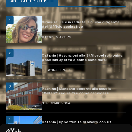
ARTICOLI PIÙ LETTI
1
Siracusa | Si è insediata la nuova dirigente
dell’Ufficio scolastico
6 FEBBRAIO 2024
2
Catania | Assunzioni alla StMicroelectronics:
posizioni aperte e come candidarsi
12 GENNAIO 2024
3
Pachino | Mancano docenti alla scuola
“Calleri”: requisiti e come candidarsi
18 GENNAIO 2024
4
Catania | Opportunità di lavoro con St
Microelectronics: centinaia di assunzioni
previste