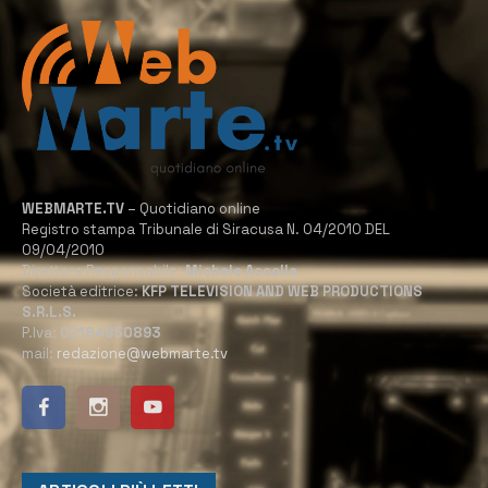
WEBMARTE.TV
– Quotidiano online
Registro stampa Tribunale di Siracusa N. 04/2010 DEL
09/04/2010
Direttore Responsabile:
Michele Accolla
Società editrice:
KFP TELEVISION AND WEB PRODUCTIONS
S.R.L.S.
P.Iva:
02184950893
mail:
redazione@webmarte.tv