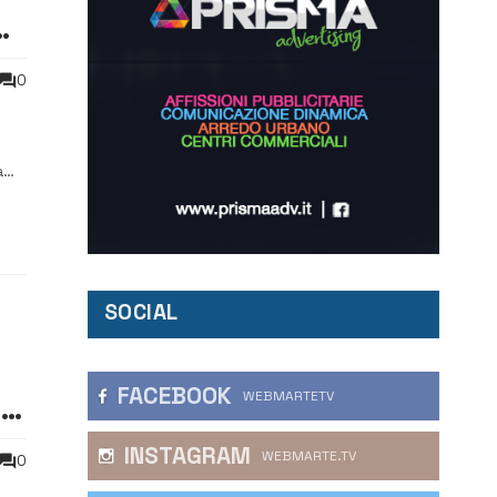
o
0
a
ni
SOCIAL
FACEBOOK
WEBMARTETV
o
INSTAGRAM
WEBMARTE.TV
0