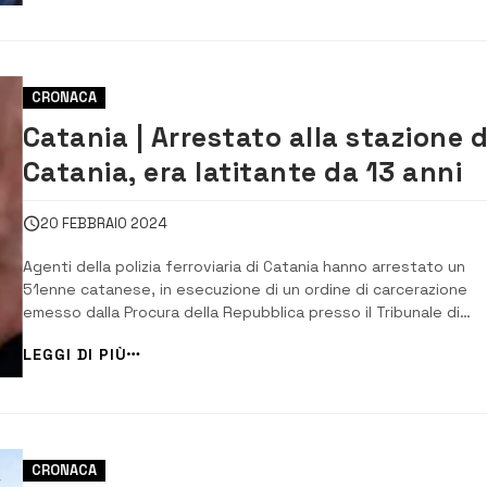
braccianti agricoli che lavo...
CRONACA
Catania | Arrestato alla stazione d
Catania, era latitante da 13 anni
20 FEBBRAIO 2024
Agenti della polizia ferroviaria di Catania hanno arrestato un
51enne catanese, in esecuzione di un ordine di carcerazione
emesso dalla Procura della Repubblica presso il Tribunale di
Catania, per l’espiazione di un cumulo di pene. L’uomo, fermato
LEGGI DI PIÙ
per un controllo dagli agenti della Polfer all’ingresso della
stazione centrale di Catania, era l...
CRONACA