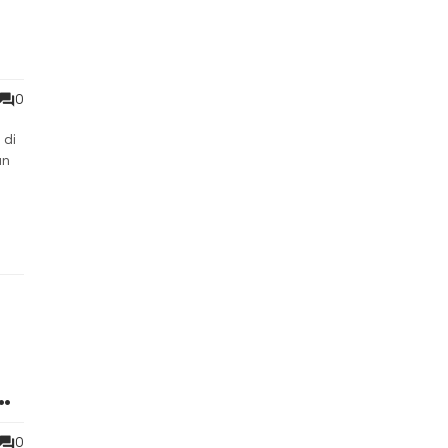
0
 di
un
0