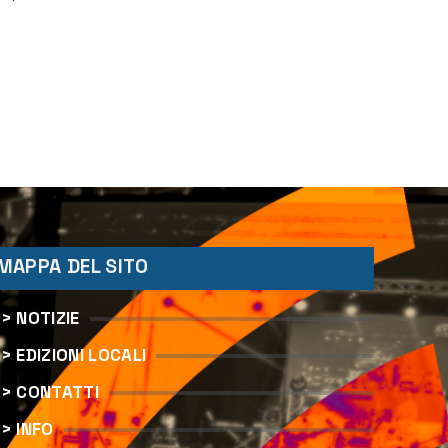
nia
,
MAPPA DEL SITO
> NOTIZIE
> EDIZIONI LOCALI
> CONTATTI
> INFO