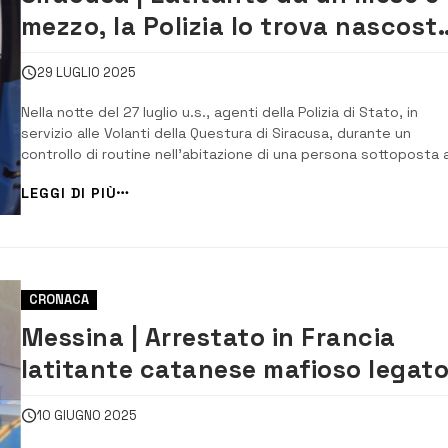
mezzo, la Polizia lo trova nascost
in una vasca da bagno di
29 LUGLIO 2025
un’abitazione, arrestato
Nella notte del 27 luglio u.s., agenti della Polizia di Stato, in
servizio alle Volanti della Questura di Siracusa, durante un
controllo di routine nell’abitazione di una persona sottoposta 
misura limitativa della libertà personale, nel controllare i vari va
LEGGI DI PIÙ
dell’appartamento, hanno scoperto, nascosto nella vasca da
bagno, un giovane di 35...
CRONACA
Messina | Arrestato in Francia
latitante catanese mafioso legat
al clan “Cappello”
10 GIUGNO 2025