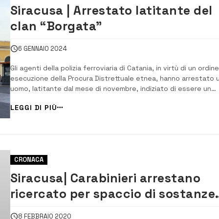
Siracusa | Arrestato latitante del
clan “Borgata”
6 GENNAIO 2024
Gli agenti della polizia ferroviaria di Catania, in virtù di un ordine
esecuzione della Procura Distrettuale etnea, hanno arrestato 
uomo, latitante dal mese di novembre, indiziato di essere un
componente del clan Borgata di Siracusa. L’indagato, che nel
LEGGI DI PIÙ
corso del blitz era sfuggito alla cattura, si era rifugiato in
Germania, dove ha lavo...
CRONACA
Siracusa| Carabinieri arrestano
ricercato per spaccio di sostanze
stupefacenti
8 FEBBRAIO 2020