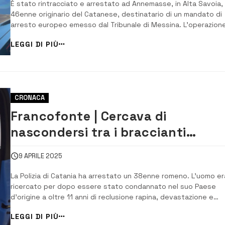
È stato rintracciato e arrestato ad Annemasse, in Alta Savoia,
46enne originario del Catanese, destinatario di un mandato di
arresto europeo emesso dal Tribunale di Messina. L’operazion
stata condotta dalla Gendarmeria Nazionale Francese su
LEGGI DI PIÙ
attivazione dei Carabinieri della Compagnia di Taormina, in
collaborazione con la Polizia Federale...
CRONACA
Francofonte | Cercava di
nascondersi tra i braccianti
agricoli, arrestato 38enne latitan
9 APRILE 2025
La Polizia di Catania ha arrestato un 38enne romeno. L’uomo er
ricercato per dopo essere stato condannato nel suo Paese
d’origine a oltre 11 anni di reclusione rapina, devastazione e
traffico di stupefacenti. Per sottrarsi alla cattura, l’uomo si era
LEGGI DI PIÙ
rifugiato in Sicilia ormai da tempo nascondendosi tra i numeros