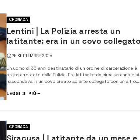
CRONACA
Lentini | La Polizia arresta un
latitante: era in un covo collegat
alla casa di un familiare e aveva u
25 SETTEMBRE 2025
arsenale [VIDEO]
Un uomo di 35 anni destinatario di un ordine di carcerazione è
stato arrestato dalla Polizia. Era latitante da circa un anno e si
nascondeva in un covo creato ad arte collegato con un altro
appartamento a disposizione di un familiare, potendosi così
LEGGI DI PIÙ
spostare agevolmente e comunicare con un sistema di interf
a circuito chiuso […]
CRONACA
Siracusa | Latitante da un mese e