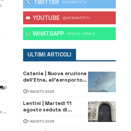
TWITTER
WEBMARTETV
o
YOUTUBE
lia,
@WEBMARTETV
 di
WHATSAPP
‎SEGUI IL CANALE
ULTIMI ARTICOLI
Catania | Nuova eruzione
dell’Etna, all’aeroporto
Bellini voli in arrivo
0
7 AGOSTO 2026
dirottati
Lentini | Martedì 11
agosto seduta di
o in
Consiglio Comunale
sia
7 AGOSTO 2026
leo