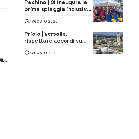
Pachino | Si inaugura la
prima spiaggia inclusiva
della provincia:
7 AGOSTO 2026
assistenza e prevenzione
aperte a tutti
Priolo | Versalis,
e
rispettare accordi su
salvaguardia dei posti di
7 AGOSTO 2026
lavoro. Il sindaco scrive
alla società
0
se a
.