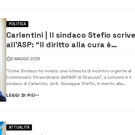
POLITICA
Carlentini | Il sindaco Stefio scriv
all’ASP: ​“Il diritto alla cura è
irrinunciabile per la nostra
5 MAGGIO 2026
comunità”
“Come Sindaco ho inviato una richiesta di incontro urgente al
Commissario Straordinario dell’ASP di Siracusa”, a scrivere è il
sindaco di Carlentini, dott. Giuseppe Stefio, in merito alla
situazione in cui versa l’ospedale di Lentini e la medicina di ba
LEGGI DI PIÙ
Carlentini. “È mio dovere portare sul tavolo delle autorità com..
ATTUALITÀ