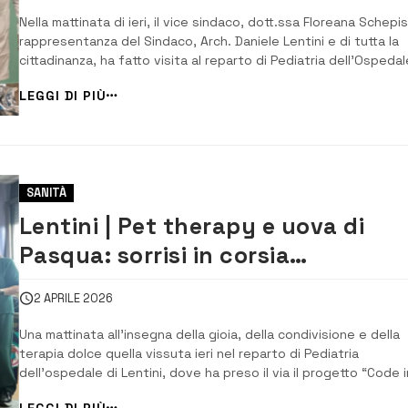
“Garibaldi-Nesima”
Nella mattinata di ieri, il vice sindaco, dott.ssa Floreana Schepis,
rappresentanza del Sindaco, Arch. Daniele Lentini e di tutta la
cittadinanza, ha fatto visita al reparto di Pediatria dell’Ospedal
“Garibaldi Nesima” per un gesto di profonda vicinanza. L’ iniziat
LEGGI DI PIÙ
è nata grazie all’insegnante e coordinatrice della scuola
dell’infanzia ...
SANITÀ
Lentini | Pet therapy e uova di
Pasqua: sorrisi in corsia
all’ospedale
2 APRILE 2026
Una mattinata all’insegna della gioia, della condivisione e della
terapia dolce quella vissuta ieri nel reparto di Pediatria
dell’ospedale di Lentini, dove ha preso il via il progetto “Code i
corsia”, promosso dall’associazione Impronte. L’iniziativa, primo
LEGGI DI PIÙ