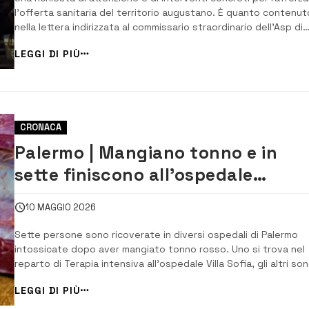
l’offerta sanitaria del territorio augustano. È quanto contenut
nella lettera indirizzata al commissario straordinario dell’Asp di
Siracusa, Gioacchino Iraci, dal coordinatore cittadino di Forza Ita
LEGGI DI PIÙ
Paolo Amato. Nel documento, Amato rivolge anzitutto gli auguri
buon la...
CRONACA
Palermo | Mangiano tonno e in
sette finiscono all’ospedale
intossicati: uno è in Terapia
10 MAGGIO 2026
intensiva
Sette persone sono ricoverate in diversi ospedali di Palermo
intossicate dopo aver mangiato tonno rosso. Uno si trova nel
reparto di Terapia intensiva all’ospedale Villa Sofia, gli altri son
osservazione nei pronto soccorso negli ospedali Civico, Ingras
LEGGI DI PIÙ
e Policlinico. Tre degli intossicati fanno parte dello stesso nuc
familiare...