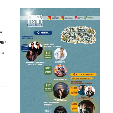
0
era