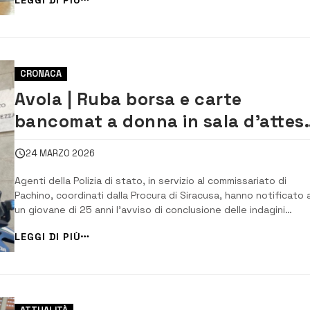
tre appuntamenti in programma negli ospedali della provincia, 
trasformato per qu...
CRONACA
Avola | Ruba borsa e carte
bancomat a donna in sala d’attes
ospedale e preleva soldi:
24 MARZO 2026
denunciato 25enne di Pachino
Agenti della Polizia di stato, in servizio al commissariato di
Pachino, coordinati dalla Procura di Siracusa, hanno notificato 
un giovane di 25 anni l’avviso di conclusione delle indagini
preliminari emesso per i reati di furto ed utilizzo indebito di un
LEGGI DI PIÙ
carta di pagamento. Il giovane, già conosciuto alle forze di poli
con la complicit...