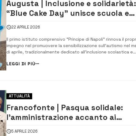
Augusta | Inclusione e solidarietà: 
“Blue Cake Day” unisce scuola e
comunità
22 APRILE 2026
Il primo istituto comprensivo “Principe di Napoli” rinnova il propr
impegno nel promuovere la sensibilizzazione sull’autismo nel m
di aprile, tradizionalmente dedicato all’inclusione scolastica e
sociale. Un percorso fatto di gesti concreti e partecipazione
LEGGI DI PIÙ
collettiva, che coinvolge studenti, famiglie e personale
scolastico. Nelle giornat...
ATTUALITÀ
Francofonte | Pasqua solidale:
l’amministrazione accanto ai
piccoli del reparto di pediatria del
5 APRILE 2026