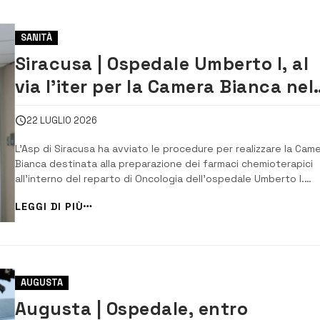
SANITÀ
Siracusa | Ospedale Umberto I, al
via l’iter per la Camera Bianca nel
reparto di Oncologia
22 LUGLIO 2026
L’Asp di Siracusa ha avviato le procedure per realizzare la Cam
Bianca destinata alla preparazione dei farmaci chemioterapici
all’interno del reparto di Oncologia dell’ospedale Umberto I.
L’annuncio arriva dopo il dibattito delle ultime settimane,
LEGGI DI PIÙ
alimentato da interventi sulla stampa e sui social, che hanno
richiamato l’attenzione sulla ne...
AUGUSTA
Augusta | Ospedale, entro