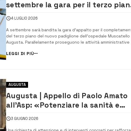
settembre la gara per il terzo pian
Elisoccorso, avanti l’iter per
4 LUGLIO 2026
l’operatività h24
A settembre sarà bandita la gara d’appalto per il completamen
del terzo piano del nuovo padiglione dell’ospedale Muscatello 
Augusta. Parallelamente proseguono le attività amministrative
tecniche per consentire l’utilizzo della pista di elisoccorso
LEGGI DI PIÙ
nell’arco delle 24 ore. Sono gli aggiornamenti forniti dal commis
AUGUSTA
Augusta | Appello di Paolo Amato
all’Asp: «Potenziare la sanità e
completare le infrastrutture»
3 GIUGNO 2026
Una richiesta di attenzione e di interventi concreti per rafforza