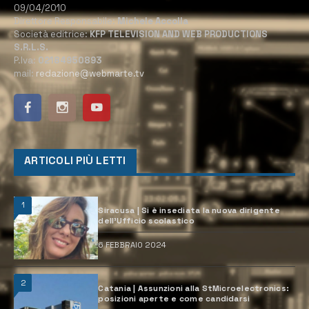
09/04/2010
Direttore Responsabile:
Michele Accolla
Società editrice:
KFP TELEVISION AND WEB PRODUCTIONS
S.R.L.S.
P.Iva:
02184950893
mail:
redazione@webmarte.tv
ARTICOLI PIÙ LETTI
1
Siracusa | Si è insediata la nuova dirigente
dell’Ufficio scolastico
6 FEBBRAIO 2024
2
Catania | Assunzioni alla StMicroelectronics:
posizioni aperte e come candidarsi