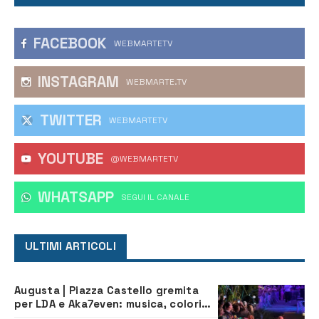
FACEBOOK
WEBMARTETV
INSTAGRAM
WEBMARTE.TV
TWITTER
WEBMARTETV
YOUTUBE
@WEBMARTETV
WHATSAPP
‎SEGUI IL CANALE
ULTIMI ARTICOLI
Augusta | Piazza Castello gremita
per LDA e Aka7even: musica, colori
ed emozioni per “Augusta d’Estate”