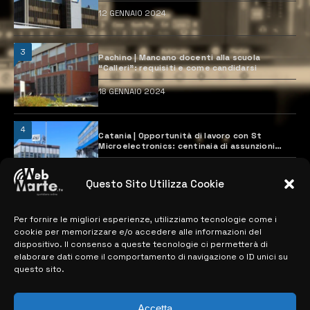
12 GENNAIO 2024
3
Pachino | Mancano docenti alla scuola
“Calleri”: requisiti e come candidarsi
18 GENNAIO 2024
4
Catania | Opportunità di lavoro con St
Microelectronics: centinaia di assunzioni
previste
28 MARZO 2024
Questo Sito Utilizza Cookie
Per fornire le migliori esperienze, utilizziamo tecnologie come i
MAPPA DEL SITO
cookie per memorizzare e/o accedere alle informazioni del
dispositivo. Il consenso a queste tecnologie ci permetterà di
> NOTIZIE
elaborare dati come il comportamento di navigazione o ID unici su
questo sito.
> EDIZIONI LOCALI
Accetta
> CONTATTI