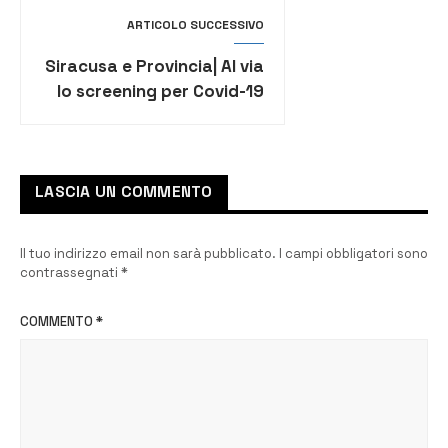
ARTICOLO SUCCESSIVO
Siracusa e Provincia| Al via
lo screening per Covid-19
destinati agli studenti
delle scuole superiori
LASCIA UN COMMENTO
Il tuo indirizzo email non sarà pubblicato.
I campi obbligatori sono
contrassegnati
*
COMMENTO
*