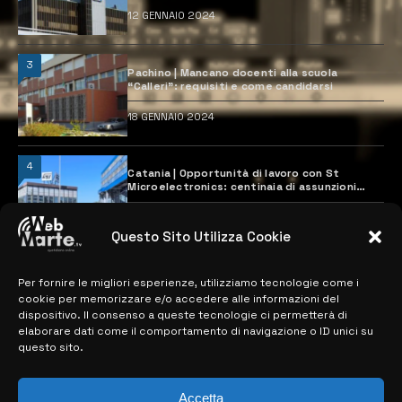
12 GENNAIO 2024
3
Pachino | Mancano docenti alla scuola
“Calleri”: requisiti e come candidarsi
18 GENNAIO 2024
4
Catania | Opportunità di lavoro con St
Microelectronics: centinaia di assunzioni
previste
28 MARZO 2024
Questo Sito Utilizza Cookie
Per fornire le migliori esperienze, utilizziamo tecnologie come i
MAPPA DEL SITO
cookie per memorizzare e/o accedere alle informazioni del
dispositivo. Il consenso a queste tecnologie ci permetterà di
> NOTIZIE
elaborare dati come il comportamento di navigazione o ID unici su
questo sito.
> EDIZIONI LOCALI
> CONTATTI
Accetta