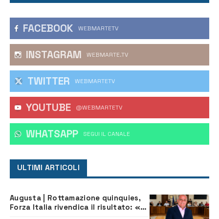
FACEBOOK
WEBMARTETV
INSTAGRAM
WEBMARTE.TV
TWITTER
WEBMARTETV
YOUTUBE
@WEBMARTETV
WHATSAPP
‎SEGUI IL CANALE
ULTIMI ARTICOLI
Augusta | Rottamazione quinquies,
Forza Italia rivendica il risultato: «La
proposta è nostra»