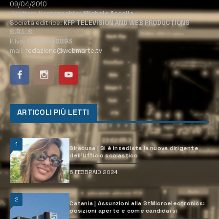
09/04/2010
Direttore Responsabile:
Michele Accolla
Società editrice:
KFP TELEVISION AND WEB PRODUCTIONS
S.R.L.S.
P.Iva:
02184950893
mail:
redazione@webmarte.tv
ARTICOLI PIÙ LETTI
1
Siracusa | Si è insediata la nuova dirigente
dell’Ufficio scolastico
6 FEBBRAIO 2024
2
Catania | Assunzioni alla StMicroelectronics:
posizioni aperte e come candidarsi