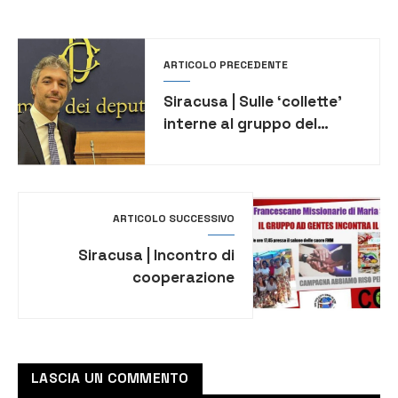
ARTICOLO PRECEDENTE
Siracusa | Sulle ‘collette’
interne al gruppo del
deputato di FdI Luca
Cannata ora indaga la
Procura
ARTICOLO SUCCESSIVO
Siracusa | Incontro di
cooperazione
internazionale con il COPE:
progetti e testimonianze
dal sud del mondo
LASCIA UN COMMENTO