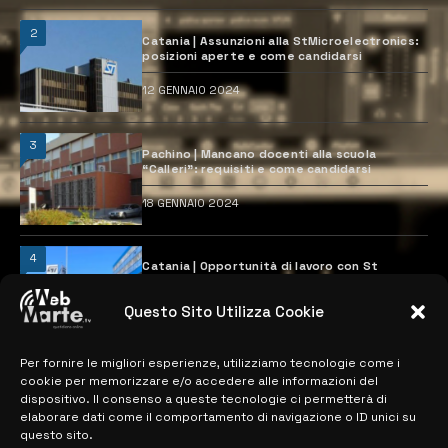
2
Catania | Assunzioni alla StMicroelectronics:
posizioni aperte e come candidarsi
12 GENNAIO 2024
3
Pachino | Mancano docenti alla scuola
“Calleri”: requisiti e come candidarsi
18 GENNAIO 2024
4
Catania | Opportunità di lavoro con St
Microelectronics: centinaia di assunzioni
previste
Questo Sito Utilizza Cookie
28 MARZO 2024
Per fornire le migliori esperienze, utilizziamo tecnologie come i
cookie per memorizzare e/o accedere alle informazioni del
MAPPA DEL SITO
dispositivo. Il consenso a queste tecnologie ci permetterà di
elaborare dati come il comportamento di navigazione o ID unici su
questo sito.
> NOTIZIE