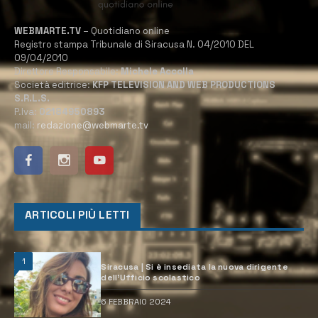
WEBMARTE.TV
– Quotidiano online
Registro stampa Tribunale di Siracusa N. 04/2010 DEL
09/04/2010
Direttore Responsabile:
Michele Accolla
Società editrice:
KFP TELEVISION AND WEB PRODUCTIONS
S.R.L.S.
P.Iva:
02184950893
mail:
redazione@webmarte.tv
ARTICOLI PIÙ LETTI
1
Siracusa | Si è insediata la nuova dirigente
dell’Ufficio scolastico
6 FEBBRAIO 2024