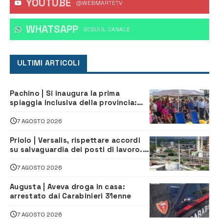
YOUTUBE
@WEBMARTETV
WHATSAPP
‎SEGUI IL CANALE
ULTIMI ARTICOLI
Pachino | Si inaugura la prima
spiaggia inclusiva della provincia:
assistenza e prevenzione aperte a
tutti
7 AGOSTO 2026
Priolo | Versalis, rispettare accordi
su salvaguardia dei posti di lavoro. Il
sindaco scrive alla società
7 AGOSTO 2026
Augusta | Aveva droga in casa:
arrestato dai Carabinieri 31enne
7 AGOSTO 2026