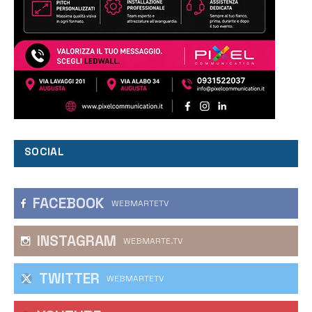
SOCIAL
FACEBOOK
WEBMARTETV
INSTAGRAM
WEBMARTE.TV
TWITTER
WEBMARTETV