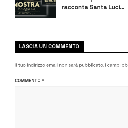
racconta Santa Lucia:
una mostra celebra la
storica venuta delle
sacre spoglie
LASCIA UN COMMENTO
Il tuo indirizzo email non sarà pubblicato.
I campi ob
COMMENTO
*