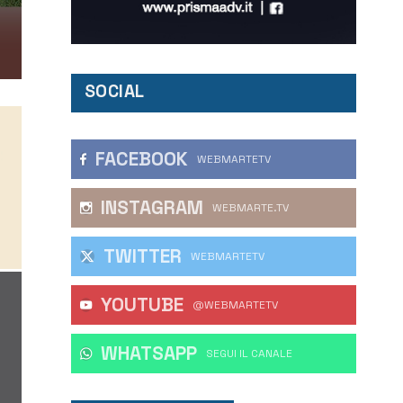
SOCIAL
FACEBOOK
WEBMARTETV
INSTAGRAM
WEBMARTE.TV
TWITTER
WEBMARTETV
YOUTUBE
@WEBMARTETV
WHATSAPP
‎SEGUI IL CANALE