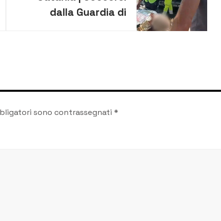
dalla Guardia di
Finanza due turisti
sull’Etna [VIDEO]
bligatori sono contrassegnati
*