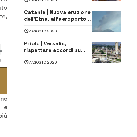
firma del contatto per il
uto
depuratore
Catania | Nuova eruzione
te,
dell’Etna, all’aeroporto
Bellini voli in arrivo
7 AGOSTO 2026
dirottati
Priolo | Versalis,
rispettare accordi su
salvaguardia dei posti di
7 AGOSTO 2026
lavoro. Il sindaco scrive
alla società
one
o e
più