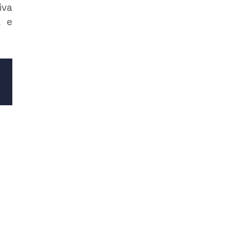
iva
a e