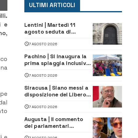
ULTIMI ARTICOLI
li.
i e
Lentini | Martedì 11
agosto seduta di
no,
Consiglio Comunale
7 AGOSTO 2026
Pachino | Si inaugura la
ico
prima spiaggia inclusiva
una
della provincia:
7 AGOSTO 2026
assistenza e prevenzione
aperte a tutti
Siracusa | Siano messi a
ppe
disposizione del Libero
Consorzio tutti gli atti
dal
7 AGOSTO 2026
relativi alla
nto
privatizzazione della Sac
Augusta | Il commento
dei parlamentari
Cannata e Auteri dopo la
i e
7 AGOSTO 2026