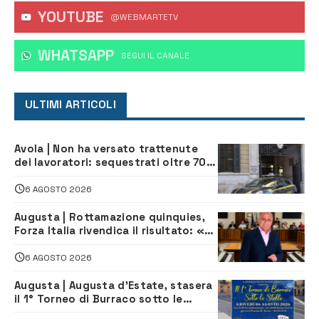
YOUTUBE
@WEBMARTETV
WHATSAPP
‎SEGUI IL CANALE
ULTIMI ARTICOLI
Avola | Non ha versato trattenute
dei lavoratori: sequestrati oltre 700
mila euro a imprenditore della
climatizzazione
6 AGOSTO 2026
Augusta | Rottamazione quinquies,
Forza Italia rivendica il risultato: «La
proposta è nostra»
6 AGOSTO 2026
Augusta | Augusta d’Estate, stasera
il 1° Torneo di Burraco sotto le
Stelle: piazza D’Astorga già sold out