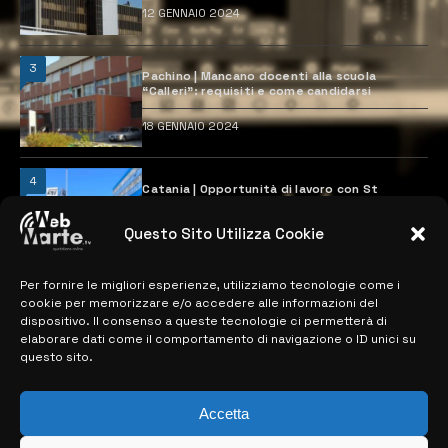
12 GENNAIO 2024
3
Pachino | Mancano docenti alla scuola
“Calleri”: requisiti e come candidarsi
18 GENNAIO 2024
4
Catania | Opportunità di lavoro con St
Microelectronics: centinaia di assunzioni
previste
Questo Sito Utilizza Cookie
28 MARZO 2024
Per fornire le migliori esperienze, utilizziamo tecnologie come i
cookie per memorizzare e/o accedere alle informazioni del
MAPPA DEL SITO
dispositivo. Il consenso a queste tecnologie ci permetterà di
elaborare dati come il comportamento di navigazione o ID unici su
questo sito.
> NOTIZIE
> EDIZIONI LOCALI
Accetta
> CONTATTI