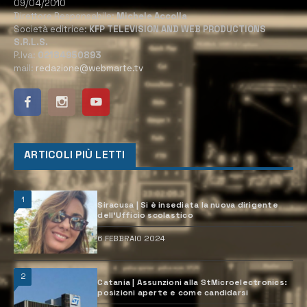
09/04/2010
Direttore Responsabile:
Michele Accolla
Società editrice:
KFP TELEVISION AND WEB PRODUCTIONS
S.R.L.S.
P.Iva:
02184950893
mail:
redazione@webmarte.tv
ARTICOLI PIÙ LETTI
1
Siracusa | Si è insediata la nuova dirigente
dell’Ufficio scolastico
6 FEBBRAIO 2024
2
Catania | Assunzioni alla StMicroelectronics:
posizioni aperte e come candidarsi