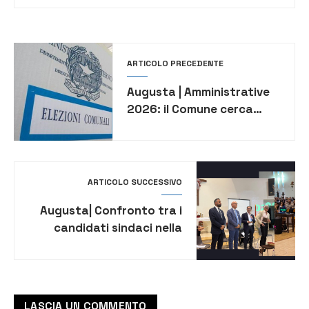
ARTICOLO PRECEDENTE
Augusta | Amministrative
2026: il Comune cerca
eventuali sostituti dei
presidenti di seggio
rinunciatari
ARTICOLO SUCCESSIVO
Augusta| Confronto tra i
candidati sindaci nella
chiesa del Cristo Re:
sociale, porto e bilancio al
centro del dibattito
LASCIA UN COMMENTO