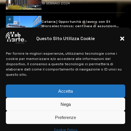
18 GENNAIO 2024
4
Catania | Opportunità di lavoro con St
Microelectronics: centinaia di assunzioni
previste
28 MARZO 2024
Questo Sito Utilizza Cookie
Per fornire le migliori esperienze, utilizziamo tecnologie come i
MAPPA DEL SITO
cookie per memorizzare e/o accedere alle informazioni del
dispositivo. Il consenso a queste tecnologie ci permetterà di
elaborare dati come il comportamento di navigazione o ID unici su
> NOTIZIE
questo sito.
> EDIZIONI LOCALI
Accetta
> CONTATTI
Nega
> INFO
Preferenze
Cookie Policy