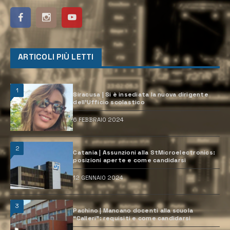
ARTICOLI PIÙ LETTI
1
Siracusa | Si è insediata la nuova dirigente
dell’Ufficio scolastico
6 FEBBRAIO 2024
2
Catania | Assunzioni alla StMicroelectronics:
posizioni aperte e come candidarsi
12 GENNAIO 2024
3
Pachino | Mancano docenti alla scuola
“Calleri”: requisiti e come candidarsi