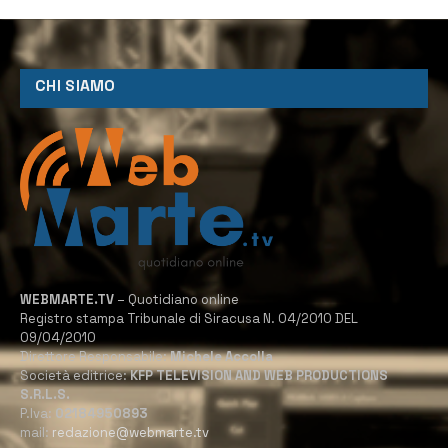
CHI SIAMO
WEBMARTE.TV
– Quotidiano online
Registro stampa Tribunale di Siracusa N. 04/2010 DEL
09/04/2010
Direttore Responsabile:
Michele Accolla
Società editrice:
KFP TELEVISION AND WEB PRODUCTIONS
S.R.L.S.
P.Iva:
02184950893
mail:
redazione@webmarte.tv