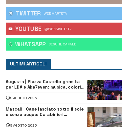
TWITTER
WEBMARTETV
YOUTUBE
@WEBMARTETV
WHATSAPP
‎SEGUI IL CANALE
ULTIMI ARTICOLI
Augusta | Piazza Castello gremita
per LDA e Aka7even: musica, colori
ed emozioni per “Augusta d’Estate”
9 AGOSTO 2026
Mascali | Cane lasciato sotto il sole
e senza acqua: Carabinieri
denunciano proprietario
9 AGOSTO 2026