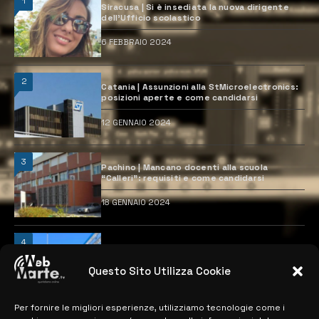
1
Siracusa | Si è insediata la nuova dirigente
dell’Ufficio scolastico
6 FEBBRAIO 2024
2
Catania | Assunzioni alla StMicroelectronics:
posizioni aperte e come candidarsi
12 GENNAIO 2024
3
Pachino | Mancano docenti alla scuola
“Calleri”: requisiti e come candidarsi
18 GENNAIO 2024
4
Catania | Opportunità di lavoro con St
Microelectronics: centinaia di assunzioni
previste
Questo Sito Utilizza Cookie
28 MARZO 2024
Per fornire le migliori esperienze, utilizziamo tecnologie come i