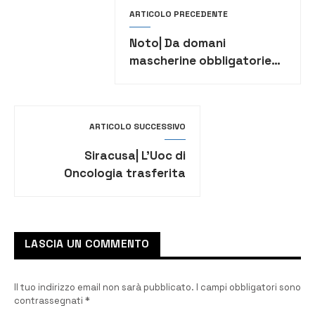
ARTICOLO PRECEDENTE
Noto| Da domani
mascherine obbligatorie
per tutti, multe e denunce
ai tasgressori
ARTICOLO SUCCESSIVO
Siracusa| L’Uoc di
Oncologia trasferita
all’ospedale G. Di Maria di
Avola
LASCIA UN COMMENTO
Il tuo indirizzo email non sarà pubblicato.
I campi obbligatori sono
contrassegnati
*