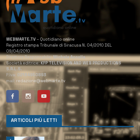
WEBMARTE.TV
– Quotidiano online
Registro stampa Tribunale di Siracusa N. 04/2010 DEL
09/04/2010
Direttore Responsabile:
Michele Accolla
Società editrice:
KFP TELEVISION AND WEB PRODUCTIONS
S.R.L.S.
P.Iva:
02184950893
mail:
redazione@webmarte.tv
ARTICOLI PIÙ LETTI