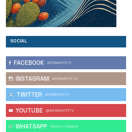
SOCIAL
FACEBOOK
WEBMARTETV
INSTAGRAM
WEBMARTE.TV
TWITTER
WEBMARTETV
YOUTUBE
@WEBMARTETV
WHATSAPP
‎SEGUI IL CANALE