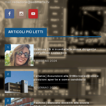
mail:
redazione@webmarte.tv
ARTICOLI PIÙ LETTI
1
Siracusa | Si è insediata la nuova dirigente
dell’Ufficio scolastico
6 FEBBRAIO 2024
2
Catania | Assunzioni alla StMicroelectronics:
posizioni aperte e come candidarsi
12 GENNAIO 2024
3
Pachino | Mancano docenti alla scuola