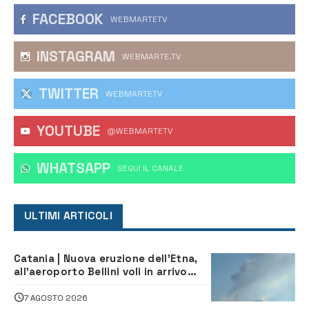
FACEBOOK
WEBMARTETV
INSTAGRAM
WEBMARTE.TV
TWITTER
WEBMARTETV
YOUTUBE
@WEBMARTETV
WHATSAPP
‎SEGUI IL CANALE
ULTIMI ARTICOLI
Catania | Nuova eruzione dell’Etna,
all’aeroporto Bellini voli in arrivo
dirottati
7 AGOSTO 2026