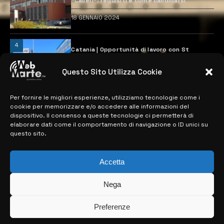
“Calleri”: requisiti e come candidarsi
18 GENNAIO 2024
4
Catania | Opportunità di lavoro con St
Microelectronics: centinaia di assunzioni
previste
Questo Sito Utilizza Cookie
28 MARZO 2024
Per fornire le migliori esperienze, utilizziamo tecnologie come i
cookie per memorizzare e/o accedere alle informazioni del
MAPPA DEL SITO
dispositivo. Il consenso a queste tecnologie ci permetterà di
elaborare dati come il comportamento di navigazione o ID unici su
questo sito.
> NOTIZIE
> EDIZIONI LOCALI
Accetta
> CONTATTI
Nega
> INFO
Preferenze