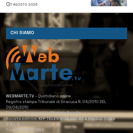
7 AGOSTO 2026
CHI SIAMO
WEBMARTE.TV
– Quotidiano online
Registro stampa Tribunale di Siracusa N. 04/2010 DEL
09/04/2010
Direttore Responsabile:
Michele Accolla
Società editrice:
KFP TELEVISION AND WEB PRODUCTIONS
S.R.L.S.
P.Iva:
02184950893