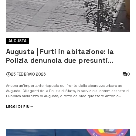
AUGUSTA
Augusta | Furti in abitazione: la
Polizia denuncia due presunti
responsabili
0
25 FEBBRAIO 2026
Ancora un’importante risposta sul fronte della sicurezza urbana ad
Augusta. Gli agenti della Polizia di Stato, in servizio al commissariato di
Pubblica sicurezza di Augusta, diretto dal vice questore Antonio
Migliorsi, hanno denunciato due uomini di 46 e 39 anni, ritenuti
presunti responsabili di un furto in abitazione, notificando loro l’avvi...
LEGGI DI PIÙ