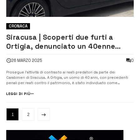
CRONACA
Siracusa | Scoperti due furti a
Ortigia, denunciato un 40enne
siracusano
0
26 MARZO 2025
Prosegue l’attività di contrasto ai reati predatori da parte dei
Carabinieri di Siracusa. A Ortigia, un uomo di 40 anni, con precedenti
penali per reati contro il patrimonio, è stato individuato come
responsabile di due furti commessi la scorsa settimana ai danni di
due ristoranti locali. Il primo episodio si è verificato la notte del [&...
LEGGI DI PIÙ
1
2