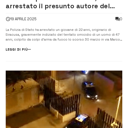
arrestato il presunto autore del
ferimento del 30 marzo
0
19 APRILE 2025
La Polizia di Stato ha arrestato un giovane di 22 anni, originario di
Siracusa, gravemente indiziato del tentato omicidio di un uomo di 47
anni, colpito da colpi d’arma da fuoco lo scorso 30 marzo in via Marco
Costanzo. Il fatto risale alla tarda mattinata, quando la vittima, mentre si
trovava sull’uscio della propria abitazione, […]...
LEGGI DI PIÙ