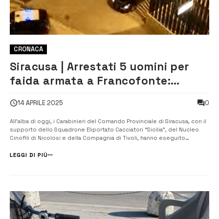
CRONACA
Siracusa | Arrestati 5 uomini per
faida armata a Francofonte:
accusati di tentato omicidio e
0
14 APRILE 2025
traffico d’armi
All’alba di oggi, i Carabinieri del Comando Provinciale di Siracusa, con il
supporto dello Squadrone Eliportato Cacciatori “Sicilia”, del Nucleo
Cinofili di Nicolosi e della Compagnia di Tivoli, hanno eseguito
un’ordinanza di custodia cautelare nei confronti di cinque uomini, di
età compresa tra i 20 e i 31 anni. I cinque sono gravemente indiz...
LEGGI DI PIÙ