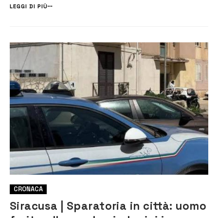
furto è un noto chef […]
LEGGI DI PIÙ
CRONACA
Siracusa | Sparatoria in città: uomo