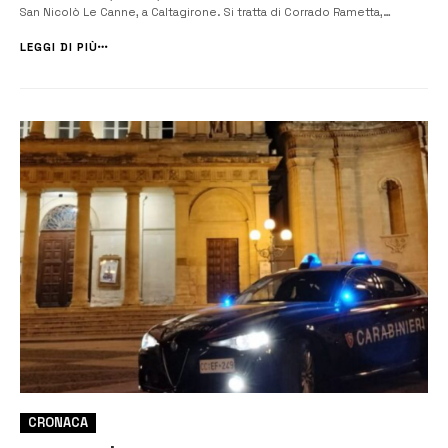
San Nicolò Le Canne, a Caltagirone. Si tratta di Corrado Rametta,
54enne residente ad Avola. Le indagini hanno rivelato che Rametta
avrebbe nutrito rancori nei confronti del cognato della vi...
LEGGI DI PIÙ
CRONACA