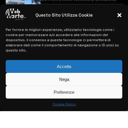
previste
28 MARZO 2024
Questo Sito Utilizza Cookie
Per fornire le migliori esperienze, utilizziamo tecnologie come i
MAPPA DEL SITO
cookie per memorizzare e/o accedere alle informazioni del
dispositivo. Il consenso a queste tecnologie ci permetterà di
> NOTIZIE
elaborare dati come il comportamento di navigazione o ID unici su
questo sito.
> EDIZIONI LOCALI
> CONTATTI
Accetta
> INFO
Nega
Preferenze
Cookie Policy