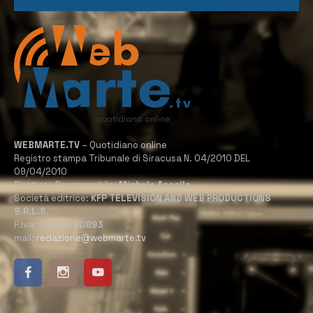
WEBMARTE.TV
– Quotidiano online
Registro stampa Tribunale di Siracusa N. 04/2010 DEL
09/04/2010
Direttore Responsabile:
Michele Accolla
Società editrice:
KFP TELEVISION AND WEB PRODUCTIONS
S.R.L.S.
P.Iva:
02184950893
mail:
redazione@webmarte.tv