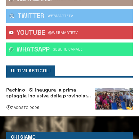
TWITTER
WEBMARTETV
YOUTUBE
@WEBMARTETV
WHATSAPP
‎SEGUI IL CANALE
ULTIMI ARTICOLI
Pachino | Si inaugura la prima
spiaggia inclusiva della provincia:
assistenza e prevenzione aperte a
tutti
7 AGOSTO 2026
CHI SIAMO