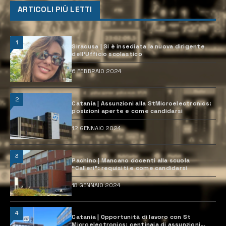
ARTICOLI PIÙ LETTI
1
Siracusa | Si è insediata la nuova dirigente
dell’Ufficio scolastico
6 FEBBRAIO 2024
2
Catania | Assunzioni alla StMicroelectronics:
posizioni aperte e come candidarsi
12 GENNAIO 2024
3
Pachino | Mancano docenti alla scuola
“Calleri”: requisiti e come candidarsi
18 GENNAIO 2024
4
Catania | Opportunità di lavoro con St
Microelectronics: centinaia di assunzioni