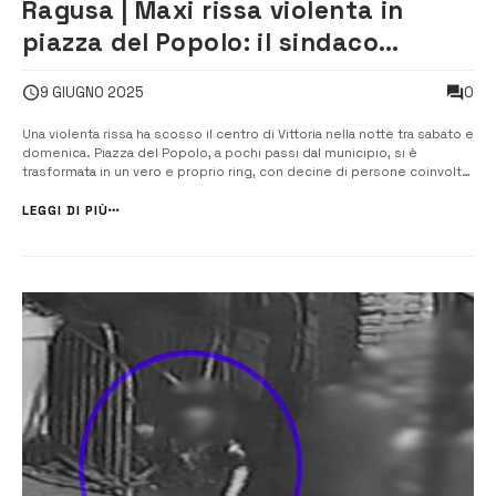
Ragusa | Maxi rissa violenta in
piazza del Popolo: il sindaco
assiste dalla finestra e lancia
0
9 GIUGNO 2025
l’allarme
Una violenta rissa ha scosso il centro di Vittoria nella notte tra sabato e
domenica. Piazza del Popolo, a pochi passi dal municipio, si è
trasformata in un vero e proprio ring, con decine di persone coinvolte
in un violento scontro. A fare da inaspettato testimone, il sindaco
Francesco Aiello, che abita nelle vicinanze e […]
LEGGI DI PIÙ