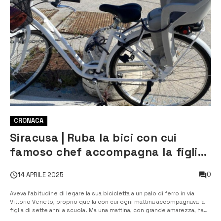
CRONACA
Siracusa | Ruba la bici con cui
famoso chef accompagna la figlia
a scuola: denunciato 39enne
0
14 APRILE 2025
Aveva l’abitudine di legare la sua bicicletta a un palo di ferro in via
Vittorio Veneto, proprio quella con cui ogni mattina accompagnava la
figlia di sette anni a scuola. Ma una mattina, con grande amarezza, ha
scoperto che il mezzo era stato rubato durante la notte. La vittima del