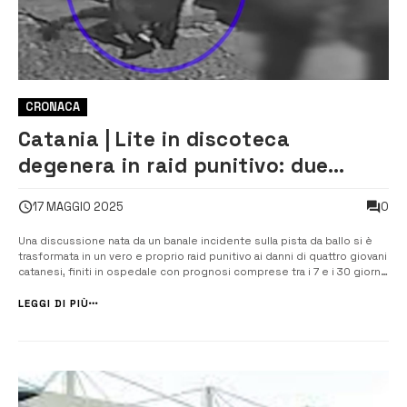
CRONACA
Catania | Lite in discoteca
degenera in raid punitivo: due
giovani di Siracusa nei guai [VIDEO]
0
17 MAGGIO 2025
Una discussione nata da un banale incidente sulla pista da ballo si è
trasformata in un vero e proprio raid punitivo ai danni di quattro giovani
catanesi, finiti in ospedale con prognosi comprese tra i 7 e i 30 giorni.
I responsabili dell’aggressione, avvenuta nella notte tra il 20 e il 21
aprile in una […]
LEGGI DI PIÙ