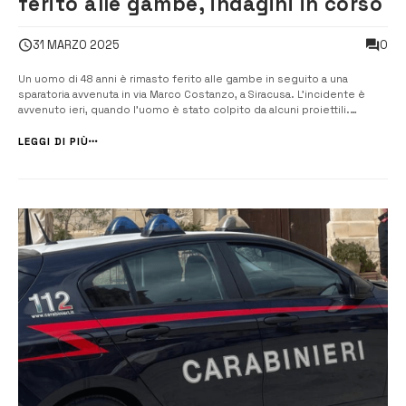
ferito alle gambe, indagini in corso
0
31 MARZO 2025
Un uomo di 48 anni è rimasto ferito alle gambe in seguito a una
sparatoria avvenuta in via Marco Costanzo, a Siracusa. L’incidente è
avvenuto ieri, quando l’uomo è stato colpito da alcuni proiettili.
Trasportato d’urgenza al pronto soccorso dell’ospedale Umberto I, le
sue condizioni non sembrano essere gravi. La polizia...
LEGGI DI PIÙ