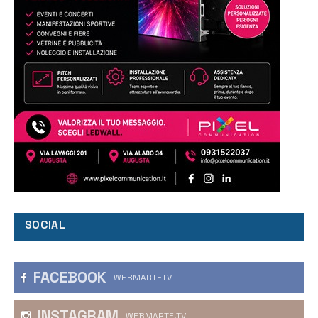
SOCIAL
FACEBOOK
WEBMARTETV
INSTAGRAM
WEBMARTE.TV