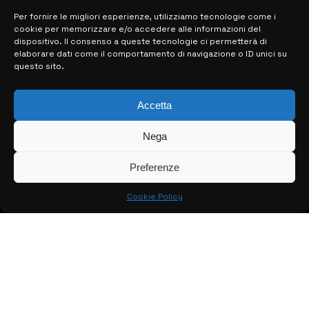
Per fornire le migliori esperienze, utilizziamo tecnologie come i
cookie per memorizzare e/o accedere alle informazioni del
MAPPA DEL SITO
dispositivo. Il consenso a queste tecnologie ci permetterà di
elaborare dati come il comportamento di navigazione o ID unici su
questo sito.
> NOTIZIE
> EDIZIONI LOCALI
Accetta
> CONTATTI
Nega
> INFO
Preferenze
Cookie Policy
© COPYRIGHT 2026:
KFP TELEVISION AND WEB PRODUCTIONS
S.R.L.S.
– P.IVA: 02184950893 – TUTTI I DIRITTI RISERVATI –
CREATO DA LUIGI PITARI