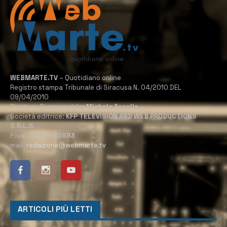
WEBMARTE.TV
– Quotidiano online
Registro stampa Tribunale di Siracusa N. 04/2010 DEL
09/04/2010
Direttore Responsabile:
Michele Accolla
Società editrice:
KFP TELEVISION AND WEB PRODUCTIONS
S.R.L.S.
P.Iva:
02184950893
mail:
redazione@webmarte.tv
ARTICOLI PIÙ LETTI