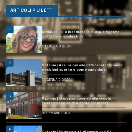
ARTICOLI PIÙ LETTI
1
Siracusa | Si è insediata la nuova dirigente
dell’Ufficio scolastico
6 FEBBRAIO 2024
2
Catania | Assunzioni alla StMicroelectronics:
posizioni aperte e come candidarsi
12 GENNAIO 2024
3
Pachino | Mancano docenti alla scuola
“Calleri”: requisiti e come candidarsi
18 GENNAIO 2024
4
Catania | Opportunità di lavoro con St