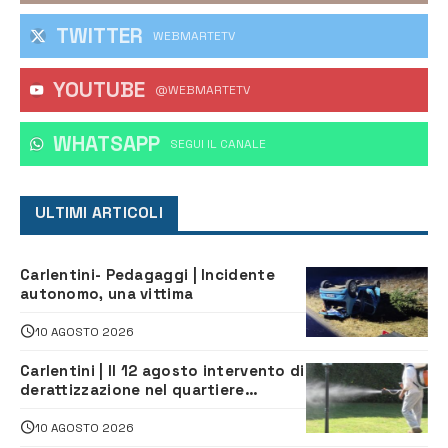
TWITTER
WEBMARTETV
YOUTUBE
@WEBMARTETV
WHATSAPP
‎SEGUI IL CANALE
ULTIMI ARTICOLI
Carlentini- Pedagaggi | Incidente
autonomo, una vittima
10 AGOSTO 2026
Carlentini | Il 12 agosto intervento di
derattizzazione nel quartiere
Santuzzi
10 AGOSTO 2026