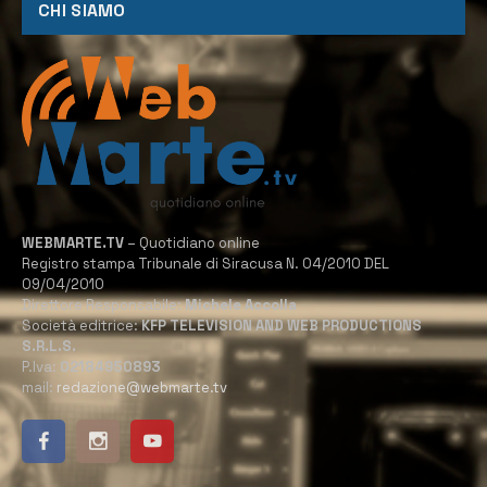
CHI SIAMO
WEBMARTE.TV
– Quotidiano online
Registro stampa Tribunale di Siracusa N. 04/2010 DEL
09/04/2010
Direttore Responsabile:
Michele Accolla
Società editrice:
KFP TELEVISION AND WEB PRODUCTIONS
S.R.L.S.
P.Iva:
02184950893
mail:
redazione@webmarte.tv