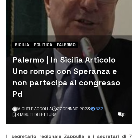
SICILIA
POLITICA
PALERMO
Palermo | In Sicilia Articolo
Uno rompe con Speranza e
non partecipa al congresso
Pd
MICHELE ACCOLLA
27 GENNAIO 2023
532
3 MINUTI DI LETTURA
0
Il segretario regionale Zappulla e i segretari di 7