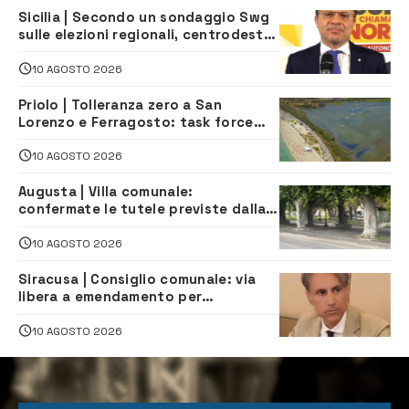
Sicilia | Secondo un sondaggio Swg
sulle elezioni regionali, centrodestra
e centrosinistra sarebbero alla pari
10 AGOSTO 2026
Priolo | Tolleranza zero a San
Lorenzo e Ferragosto: task force
contro degrado e caos sul litorale,
navette gratuite
10 AGOSTO 2026
Augusta | Villa comunale:
confermate le tutele previste dalla
Soprintendenza
10 AGOSTO 2026
Siracusa | Consiglio comunale: via
libera a emendamento per
riqualificazione immobili di via
Vermexio e Barresi
10 AGOSTO 2026