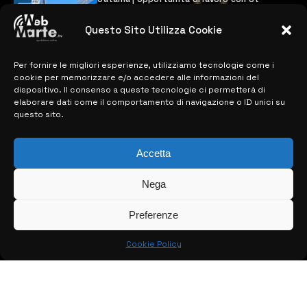
Microelectronics: centinaia di assunzioni
previste
Questo Sito Utilizza Cookie
28 MARZO 2024
Per fornire le migliori esperienze, utilizziamo tecnologie come i
cookie per memorizzare e/o accedere alle informazioni del
MAPPA DEL SITO
dispositivo. Il consenso a queste tecnologie ci permetterà di
elaborare dati come il comportamento di navigazione o ID unici su
questo sito.
> NOTIZIE
> EDIZIONI LOCALI
Accetta
> CONTATTI
Nega
> INFO
Preferenze
Cookie Policy