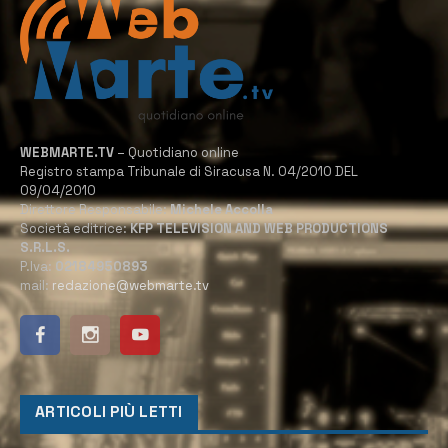
WEBMARTE.TV
– Quotidiano online
Registro stampa Tribunale di Siracusa N. 04/2010 DEL
09/04/2010
Direttore Responsabile:
Michele Accolla
Società editrice:
KFP TELEVISION AND WEB PRODUCTIONS
S.R.L.S.
P.Iva:
02184950893
mail:
redazione@webmarte.tv
ARTICOLI PIÙ LETTI