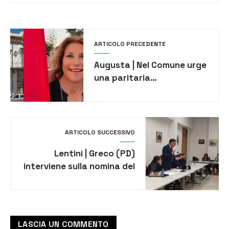
ARTICOLO PRECEDENTE
Augusta | Nel Comune urge
una paritaria
rappresentanza di donne
ARTICOLO SUCCESSIVO
Lentini | Greco (PD)
interviene sulla nomina del
nuovo assessore:
“Nessuna comunicazione
fatta ai consiglieri e alla
città”
LASCIA UN COMMENTO