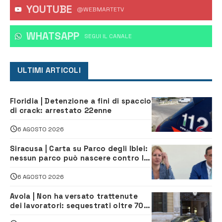
YOUTUBE
@WEBMARTETV
WHATSAPP
‎SEGUI IL CANALE
ULTIMI ARTICOLI
Floridia | Detenzione a fini di spaccio
di crack: arrestato 22enne
6 AGOSTO 2026
Siracusa | Carta su Parco degli Iblei:
nessun parco può nascere contro le
comunità e il territorio
6 AGOSTO 2026
Avola | Non ha versato trattenute
dei lavoratori: sequestrati oltre 700
mila euro a imprenditore della