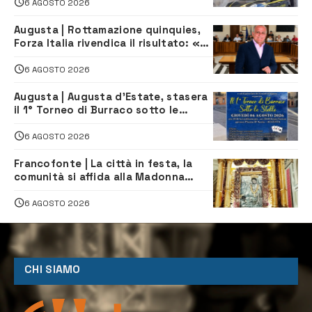
climatizzazione
6 AGOSTO 2026
Augusta | Rottamazione quinquies,
Forza Italia rivendica il risultato: «La
proposta è nostra»
6 AGOSTO 2026
Augusta | Augusta d’Estate, stasera
il 1° Torneo di Burraco sotto le
Stelle: piazza D’Astorga già sold out
6 AGOSTO 2026
Francofonte | La città in festa, la
comunità si affida alla Madonna
della Neve tra fede e tradizione
6 AGOSTO 2026
CHI SIAMO