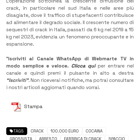
L’operazione sottolinea la crescente diffusione del
crack, in particolare nel sud Italia e nelle aree più
disagiate, dove il traffico di stupefacenti contribuisce
ad alimentare il degrado sociale. Il crescente numero di
sequestri di crack in Italia, passati da 6 kg nel 2019 a 15
kg nel 2023, evidenzia un fenomeno preoccupante e in
espansione.
”
Iscriviti al Canale WhatsApp di Webmarte TV in
modo semplice e veloce.
Clicca qui
per entrare nel
canale e quindi premi il pulsante in alto a destra
“Iscriviti”
. Non riceverai notifiche, ma potrai consultare
i nostri articoli aggiornati quando vorrai.
Stampa
TAGS
CRACK
100.000 EURO
COCAINA
GROSSISTA
ARRESTO
FABBRICA DI CRACK
SPACCIO