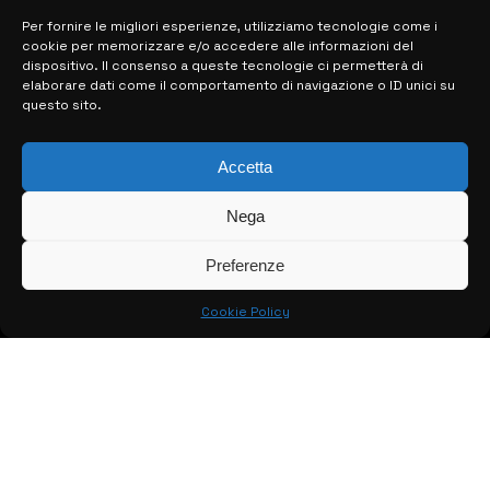
Per fornire le migliori esperienze, utilizziamo tecnologie come i
cookie per memorizzare e/o accedere alle informazioni del
MAPPA DEL SITO
dispositivo. Il consenso a queste tecnologie ci permetterà di
elaborare dati come il comportamento di navigazione o ID unici su
questo sito.
> NOTIZIE
> EDIZIONI LOCALI
Accetta
> CONTATTI
Nega
> INFO
Preferenze
Cookie Policy
© COPYRIGHT 2026:
KFP TELEVISION AND WEB PRODUCTIONS
S.R.L.S.
– P.IVA: 02184950893 – TUTTI I DIRITTI RISERVATI –
CREATO DA LUIGI PITARI