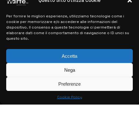
Questo Sito Utilizza Cookie
28 MARZO 2024
Per fornire le migliori esperienze, utilizziamo tecnologie come i
cookie per memorizzare e/o accedere alle informazioni del
MAPPA DEL SITO
dispositivo. Il consenso a queste tecnologie ci permetterà di
elaborare dati come il comportamento di navigazione o ID unici su
questo sito.
> NOTIZIE
> EDIZIONI LOCALI
Accetta
> CONTATTI
Nega
> INFO
Preferenze
Cookie Policy
© COPYRIGHT 2026:
KFP TELEVISION AND WEB PRODUCTIONS
S.R.L.S.
– P.IVA: 02184950893 – TUTTI I DIRITTI RISERVATI –