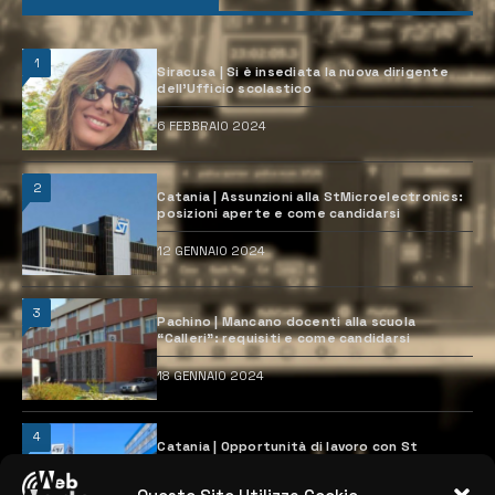
1
Siracusa | Si è insediata la nuova dirigente
dell’Ufficio scolastico
6 FEBBRAIO 2024
2
Catania | Assunzioni alla StMicroelectronics:
posizioni aperte e come candidarsi
12 GENNAIO 2024
3
Pachino | Mancano docenti alla scuola
“Calleri”: requisiti e come candidarsi
18 GENNAIO 2024
4
Catania | Opportunità di lavoro con St
Microelectronics: centinaia di assunzioni
previste