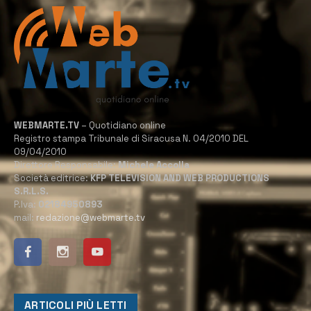
WEBMARTE.TV
– Quotidiano online
Registro stampa Tribunale di Siracusa N. 04/2010 DEL
09/04/2010
Direttore Responsabile:
Michele Accolla
Società editrice:
KFP TELEVISION AND WEB PRODUCTIONS
S.R.L.S.
P.Iva:
02184950893
mail:
redazione@webmarte.tv
ARTICOLI PIÙ LETTI