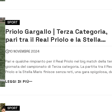
[…]
SPORT
Priolo Gargallo | Terza Categoria,
pari tra il Real Priolo e la Stella
Maris
10 NOVEMBRE 2024
Pari e qualche rimpianto per il Real Priolo nel big match della te
giornata del campionato di Terza categoria. La partita tra il Re
Priolo e la Stella Maris finisce senza reti, una gara spigolosa, d
toni agonistici accesi, ma sostanzialmente corretta. Tra i
LEGGI DI PIÙ
protagonisti di giornata, il direttore di gara Mineo di Ragusa, c
[…]
SPORT