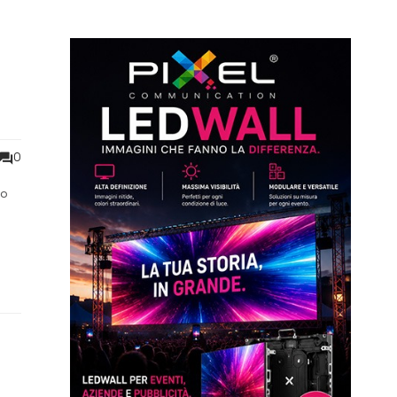
0
io
 si