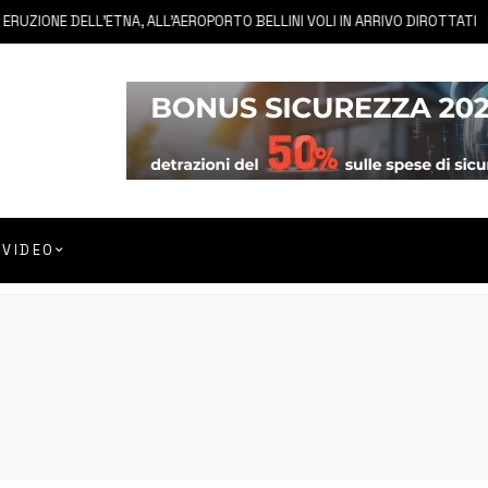
NE DELL’ETNA, ALL’AEROPORTO BELLINI VOLI IN ARRIVO DIROTTATI
7
VIDEO