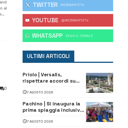
land
TWITTER
WEBMARTETV
o al
e
YOUTUBE
14
@WEBMARTETV
WHATSAPP
‎SEGUI IL CANALE
ULTIMI ARTICOLI
Priolo | Versalis,
rispettare accordi su
salvaguardia dei posti di
0
7 AGOSTO 2026
lavoro. Il sindaco scrive
alla società
Pachino | Si inaugura la
prima spiaggia inclusiva
della provincia:
con
7 AGOSTO 2026
assistenza e prevenzione
ella