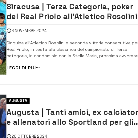
Siracusa | Terza Categoria, poker
del Real Priolo all’Atletico Rosolini
3 NOVEMBRE 2024
Cinquina all’Atletico Rosolini e seconda vittoria consecutiva per 
Real Priolo, in testa alla classifica del campionato di Terza
categoria, in condominio con la Stella Maris, prossima avversari
e con lo Sportland. Al campo di contrada San Focà, la partita ini
LEGGI DI PIÙ
in salita per i padroni di casa (privi di alcune pedine importanti 
cui [&h...
AUGUSTA
Augusta | Tanti amici, ex calciator
e allenatori allo Sportland per gli
80 anni di Pippo Scozzese
28 OTTOBRE 2024