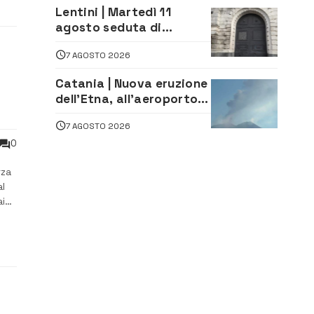
aperte a tutti
Lentini | Martedì 11
agosto seduta di
Consiglio Comunale
7 AGOSTO 2026
Catania | Nuova eruzione
dell’Etna, all’aeroporto
Bellini voli in arrivo
7 AGOSTO 2026
dirottati
0
rza
al
ai
he