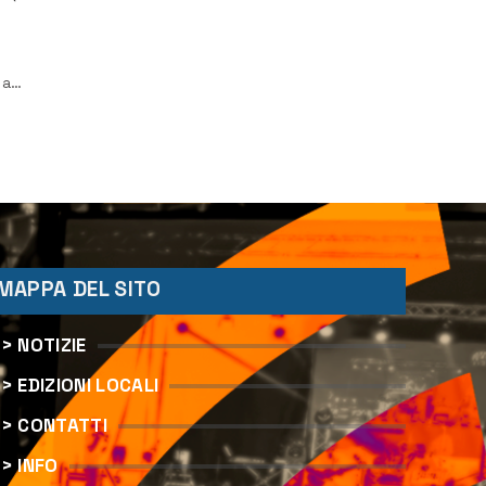
 ad
per
MAPPA DEL SITO
> NOTIZIE
> EDIZIONI LOCALI
> CONTATTI
> INFO