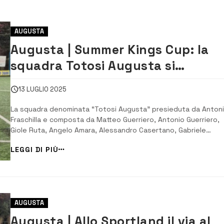
AUGUSTA
Augusta | Summer Kings Cup: la
squadra Totosi Augusta si
aggiudica il torneo
13 LUGLIO 2025
La squadra denominata “Totosi Augusta” presieduta da Anton
Fraschilla e composta da Matteo Guerriero, Antonio Guerriero,
Giole Ruta, Angelo Amara, Alessandro Casertano, Gabriele
Ferraguto, Domenico Di Grande, Fabiano Spanò e Marco Celano,
LEGGI DI PIÙ
aggiudica la prima edizione in provincia di Siracusa del Summer
Kings Cup. “Totosi Augusta” ha battut...
AUGUSTA
Augusta | Allo Sportland il via al