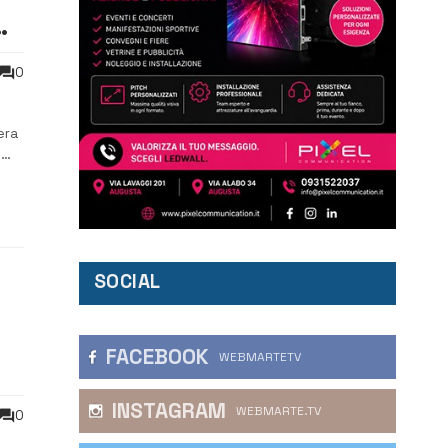
0
era
i
SOCIAL
FACEBOOK
WEBMARTETV
INSTAGRAM
WEBMARTE.TV
0