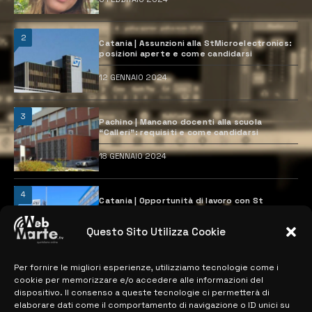
2
Catania | Assunzioni alla StMicroelectronics:
posizioni aperte e come candidarsi
12 GENNAIO 2024
3
Pachino | Mancano docenti alla scuola
“Calleri”: requisiti e come candidarsi
18 GENNAIO 2024
4
Catania | Opportunità di lavoro con St
Microelectronics: centinaia di assunzioni
previste
Questo Sito Utilizza Cookie
28 MARZO 2024
Per fornire le migliori esperienze, utilizziamo tecnologie come i
cookie per memorizzare e/o accedere alle informazioni del
MAPPA DEL SITO
dispositivo. Il consenso a queste tecnologie ci permetterà di
elaborare dati come il comportamento di navigazione o ID unici su