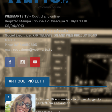
WEBMARTE.TV
– Quotidiano online
Registro stampa Tribunale di Siracusa N. 04/2010 DEL
09/04/2010
Direttore Responsabile:
Michele Accolla
Società editrice:
KFP TELEVISION AND WEB PRODUCTIONS
S.R.L.S.
P.Iva:
02184950893
mail:
redazione@webmarte.tv
ARTICOLI PIÙ LETTI
1
Siracusa | Si è insediata la nuova dirigente
dell’Ufficio scolastico
6 FEBBRAIO 2024