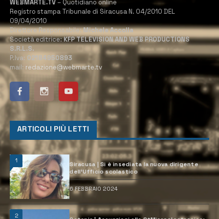
WEBMARTE.TV
– Quotidiano online
Registro stampa Tribunale di Siracusa N. 04/2010 DEL
09/04/2010
Direttore Responsabile:
Michele Accolla
Società editrice:
KFP TELEVISION AND WEB PRODUCTIONS
S.R.L.S.
P.Iva:
02184950893
mail:
redazione@webmarte.tv
ARTICOLI PIÙ LETTI
1
Siracusa | Si è insediata la nuova dirigente
dell’Ufficio scolastico
6 FEBBRAIO 2024
2