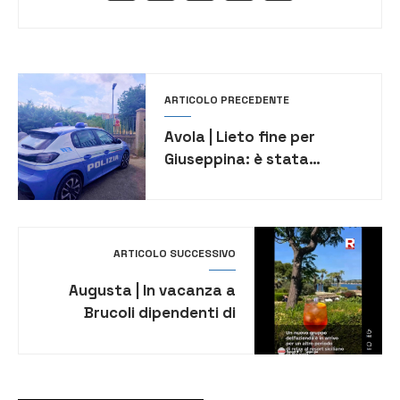
ARTICOLO PRECEDENTE
Avola | Lieto fine per
Giuseppina: è stata
ritrovata e sta bene
ARTICOLO SUCCESSIVO
Augusta | In vacanza a
Brucoli dipendenti di
azienda israeliana nella
black list dell’Onu: l’
inchiesta di Report