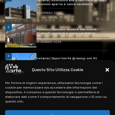
Catania | Assunzioni alla StMicroelectronics:
posizioni aperte e come candidarsi
12 GENNAIO 2024
3
Pachino | Mancano docenti alla scuola
“Calleri”: requisiti e come candidarsi
18 GENNAIO 2024
4
Catania | Opportunità di lavoro con St
Microelectronics: centinaia di assunzioni
previste
Questo Sito Utilizza Cookie
28 MARZO 2024
Per fornire le migliori esperienze, utilizziamo tecnologie come i
cookie per memorizzare e/o accedere alle informazioni del
MAPPA DEL SITO
dispositivo. Il consenso a queste tecnologie ci permetterà di
elaborare dati come il comportamento di navigazione o ID unici su
questo sito.
> NOTIZIE
> EDIZIONI LOCALI