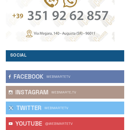
SOCIAL
FACEBOOK
WEBMARTETV
INSTAGRAM
WEBMARTE.TV
TWITTER
WEBMARTETV
YOUTUBE
@WEBMARTETV