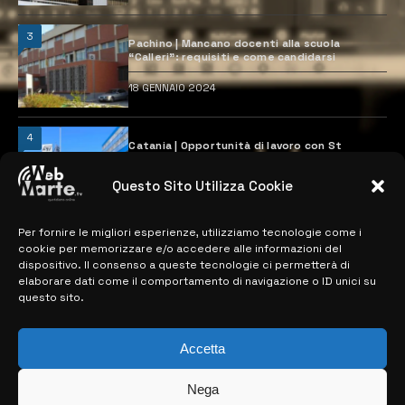
3
Pachino | Mancano docenti alla scuola
“Calleri”: requisiti e come candidarsi
18 GENNAIO 2024
4
Catania | Opportunità di lavoro con St
Microelectronics: centinaia di assunzioni
previste
Questo Sito Utilizza Cookie
28 MARZO 2024
Per fornire le migliori esperienze, utilizziamo tecnologie come i
cookie per memorizzare e/o accedere alle informazioni del
MAPPA DEL SITO
dispositivo. Il consenso a queste tecnologie ci permetterà di
elaborare dati come il comportamento di navigazione o ID unici su
questo sito.
> NOTIZIE
> EDIZIONI LOCALI
Accetta
> CONTATTI
Nega