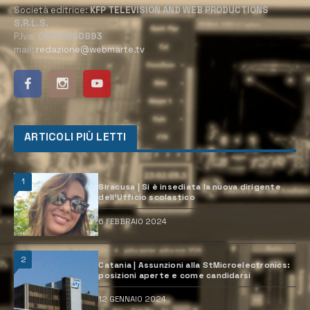
Società editrice:
KFP TELEVISION AND WEB PRODUCTIONS
S.R.L.S.
P.Iva:
02184950893
mail:
redazione@webmarte.tv
ARTICOLI PIÙ LETTI
1
Siracusa | Si è insediata la nuova dirigente
dell’Ufficio scolastico
6 FEBBRAIO 2024
2
Catania | Assunzioni alla StMicroelectronics:
posizioni aperte e come candidarsi
12 GENNAIO 2024