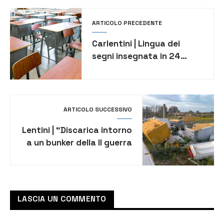
ARTICOLO PRECEDENTE
Carlentini | Lingua dei
segni insegnata in 24
classi della Sicilia, nella
lista anche il I Istituto
Comprensivo “Pirandello”
ARTICOLO SUCCESSIVO
Lentini | “Discarica intorno
a un bunker della II guerra
mondiale”, la segnalazione
dell’associazione culturale
“Lamba Doria”
LASCIA UN COMMENTO