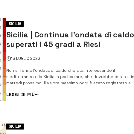
SICILIA
Sicilia | Continua l’ondata di caldo
superati i 45 gradi a Riesi
18 LUGLIO 2026
Non si ferma l’ondata di caldo che sta interessando il
mediterraneo e la Sicilia in particolare, che dovrebbe durare fi
martedì prossimo. Il valore massimo oggi è stato registrato a
Riesi in provincia di Caltanissetta, dove sono stati raggiunti 45
LEGGI DI PIÙ
gradi, un valore inferiore di appena 0,3 gradi al massimo di 45,
registrato il […]...
SICILIA