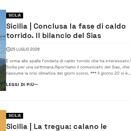
SICILIA
Sicilia | Conclusa la fase di caldo
torrido. Il bilancio del Sias
25 LUGLIO 2026
È ormai alle spalle l’ondata di caldo torrido che ha interessato 
Sicilia per una settimana.Riportiamo il comunicato del Sias, che
riassume la crisi climatica dei giorni scorsi. *** Il giorno 22 si è
conclusa la intensa fase di caldo torrido, con temperature
LEGGI DI PIÙ
localmente oltre 40 °C, che ha caratterizzato in Sicilia questo
luglio 2026 [&hellip...
SICILIA
Sicilia | La tregua: calano le