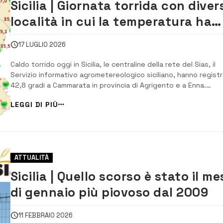
Sicilia | Giornata torrida con diver
località in cui la temperatura ha
superato i 42 gradi
17 LUGLIO 2026
Caldo torrido oggi in Sicilia, le centraline della rete del Sias, il
Servizio informativo agrometereologico siciliano, hanno regist
42,8 gradi a Cammarata in provincia di Agrigento e a Enna.
Temperature superiori ai 42 gradi sono state segnalate in div
LEGGI DI PIÙ
zone della Sicilia da Caltanissetta ad Agira (Enna). Ad Aragona i
provincia di Agri...
ATTUALITÀ
Sicilia | Quello scorso è stato il me
di gennaio più piovoso dal 2009
11 FEBBRAIO 2026