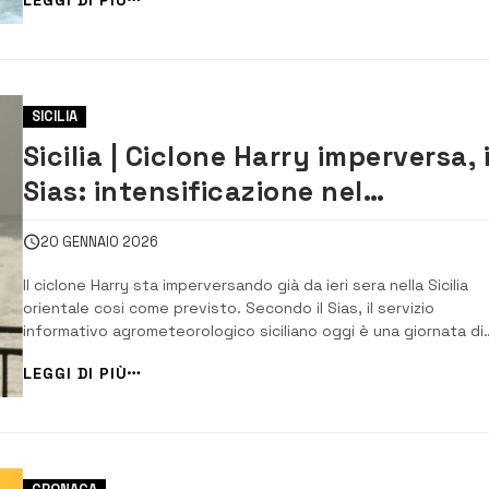
di 523 mm a Fondachelli, tra i monti Peloritani e i Nebrodi, in
provincia di Messina. [...
SICILIA
Sicilia | Ciclone Harry imperversa, i
Sias: intensificazione nel
pomeriggio. Le previsioni per
20 GENNAIO 2026
domani
Il ciclone Harry sta imperversando già da ieri sera nella Sicilia
orientale cosi come previsto. Secondo il Sias, il servizio
informativo agrometeorologico siciliano oggi è una giornata di
condizioni estreme con cielo coperto e piogge orografiche
LEGGI DI PIÙ
diffuse sulla Sicilia orientali, più consistenti sui versanti espost
Est per gli effetti orograf...