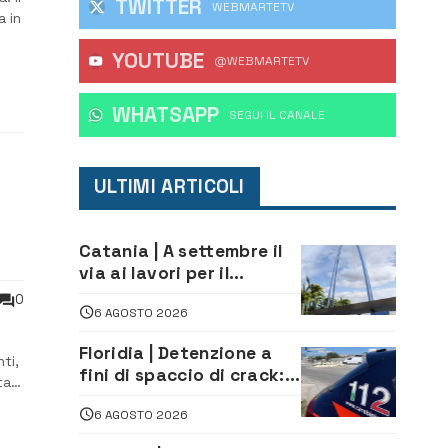
TWITTER
WEBMARTETV
 in
YOUTUBE
@WEBMARTETV
WHATSAPP
‎SEGUI IL CANALE
ULTIMI ARTICOLI
Catania | A settembre il
via ai lavori per il
rifacimento dell’ingresso
0
6 AGOSTO 2026
sud del porto
Floridia | Detenzione a
ti,
fini di spaccio di crack:
ta
arrestato 22enne
6 AGOSTO 2026
s,