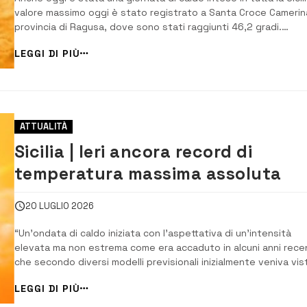
valore massimo oggi è stato registrato a Santa Croce Camerina
provincia di Ragusa, dove sono stati raggiunti 46,2 gradi.
Superati i 45 gradi anche a Gela e a Mineo. Questi i valori
LEGGI DI PIÙ
registrati nei nove capoluoghi alle 15 e 37 […]
ATTUALITÀ
Sicilia | Ieri ancora record di
temperatura massima assoluta
20 LUGLIO 2026
“Un’ondata di caldo iniziata con l’aspettativa di un’intensità
elevata ma non estrema come era accaduto in alcuni anni recen
che secondo diversi modelli previsionali inizialmente veniva vis
in esaurimento già nella giornata di oggi, si sta prolungando
LEGGI DI PIÙ
esprimendo in alcune aree un’eccezionale intensità”. Così il Sia
Ser...