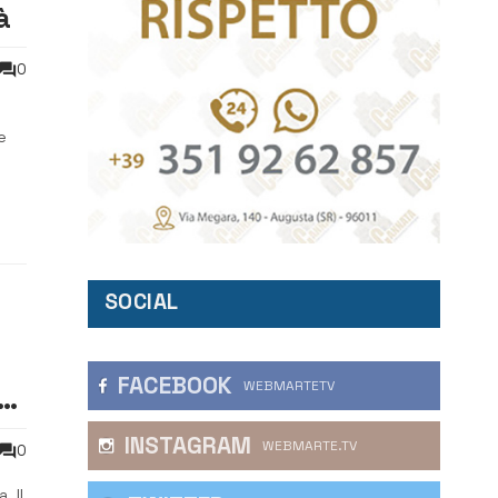
à
0
e
a in
SOCIAL
FACEBOOK
WEBMARTETV
INSTAGRAM
WEBMARTE.TV
0
. Il