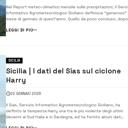
Nel Report meteo-climatico mensile sulle precipitazioni, il Servi
Informativo Agrometeorologico Siciliano definisce “generoso” i
mese di gennaio di quest’anno. Quello da poco concluso, dopo
una lunga serie di mesi del 2025 con scarti relativamente limita
LEGGI DI PIÙ
rispetto alle precipitazioni normali, ha fatto registrare infatti u
marcata anomal...
SICILIA
Sicilia | I dati del Sias sul ciclone
Harry
22 GENNAIO 2026
Il Sias, Servizio Informativo Agrometeorologico Siciliano, ha
definito la tempesta Harry una tra le più violente degli ultimi
decenni al Sud Italia e in Sardegna, ed ha fornito alcuni dati
sull’evento. Le precipitazioni in Sicilia hanno raggiunto il massi
LEGGI DI PIÙ