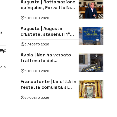
Augusta | Rottamazione
quinquies, Forza Italia
rivendica il risultato:
6 AGOSTO 2026
«La proposta è nostra»
Augusta | Augusta
,
d’Estate, stasera il 1°
Torneo di Burraco sotto
6 AGOSTO 2026
le Stelle: piazza
D’Astorga già sold out
0
Avola | Non ha versato
trattenute dei
lavoratori: sequestrati
no a
6 AGOSTO 2026
oltre 700 mila euro a
imprenditore della
,5
Francofonte | La città in
climatizzazione
8
festa, la comunità si
affida alla Madonna
6 AGOSTO 2026
della Neve tra fede e
tradizione