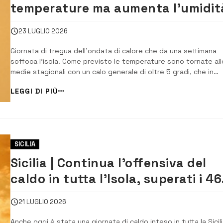
temperature ma aumenta l’umidit
23 LUGLIO 2026
Giornata di tregua dell’ondata di calore che da una settimana
soffoca l’isola. Come previsto le temperature sono tornate all
medie stagionali con un calo generale di oltre 5 gradi, che in
alcune località ha raggiunto anche i 10. Il valore massimo oggi è
LEGGI DI PIÙ
stato registrato a Sclafani Bagni in provincia di Palermo, e Agir
[…]
SICILIA
Sicilia | Continua l’offensiva del
caldo in tutta l’Isola, superati i 46
gradi a Santa Croce Camerina
21 LUGLIO 2026
Anche oggi è stata una giornata di caldo inteso in tutta la Sicilia