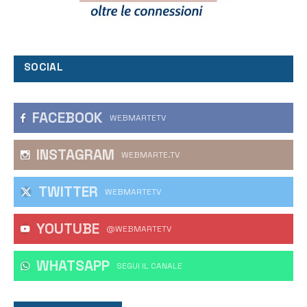
SOCIAL
FACEBOOK
WEBMARTETV
INSTAGRAM
WEBMARTE.TV
TWITTER
WEBMARTETV
YOUTUBE
@WEBMARTETV
WHATSAPP
‎SEGUI IL CANALE