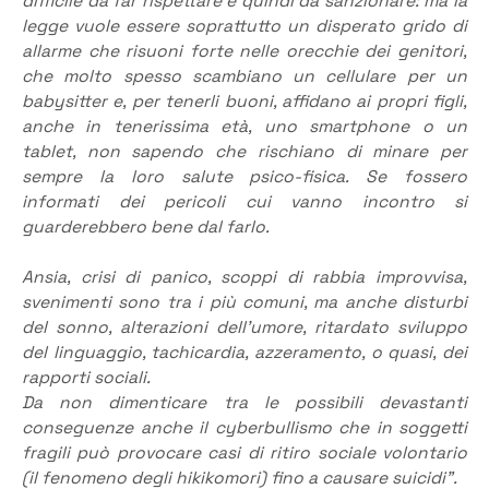
difficile da far rispettare e quindi da sanzionare: ma la
legge vuole essere soprattutto un disperato grido di
allarme che risuoni forte nelle orecchie dei genitori,
che molto spesso scambiano un cellulare per un
babysitter e, per tenerli buoni, affidano ai propri figli,
anche in tenerissima età, uno smartphone o un
tablet, non sapendo che rischiano di minare per
sempre la loro salute psico-fisica. Se fossero
informati dei pericoli cui vanno incontro si
guarderebbero bene dal farlo.
Ansia, crisi di panico, scoppi di rabbia improvvisa,
svenimenti sono tra i più comuni, ma anche disturbi
del sonno, alterazioni dell’umore, ritardato sviluppo
del linguaggio, tachicardia, azzeramento, o quasi, dei
rapporti sociali.
Da non dimenticare tra le possibili devastanti
conseguenze anche il cyberbullismo che in soggetti
fragili può provocare casi di ritiro sociale volontario
(il fenomeno degli hikikomori) fino a causare suicidi”.