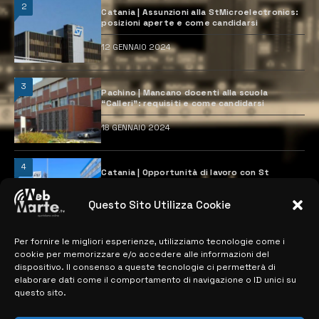
2
Catania | Assunzioni alla StMicroelectronics:
posizioni aperte e come candidarsi
12 GENNAIO 2024
3
Pachino | Mancano docenti alla scuola
“Calleri”: requisiti e come candidarsi
18 GENNAIO 2024
4
Catania | Opportunità di lavoro con St
Microelectronics: centinaia di assunzioni
previste
Questo Sito Utilizza Cookie
28 MARZO 2024
Per fornire le migliori esperienze, utilizziamo tecnologie come i
cookie per memorizzare e/o accedere alle informazioni del
MAPPA DEL SITO
dispositivo. Il consenso a queste tecnologie ci permetterà di
elaborare dati come il comportamento di navigazione o ID unici su
questo sito.
> NOTIZIE