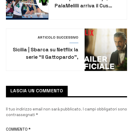
PalaMelilli arriva il Cus
Catania. Sciacca:
“Conosciamo la loro
forza”
ARTICOLO SUCCESSIVO
Sicilia | Sbarca su Netflix la
serie “Il Gattopardo”,
pubblicato il trailer [VIDEO]
LASCIA UN COMMENTO
Il tuo indirizzo email non sarà pubblicato.
I campi obbligatori sono
contrassegnati
*
COMMENTO
*