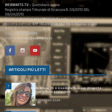
WEBMARTE.TV
– Quotidiano online
Registro stampa Tribunale di Siracusa N. 04/2010 DEL
09/04/2010
Direttore Responsabile:
Michele Accolla
Società editrice:
KFP TELEVISION AND WEB PRODUCTIONS
S.R.L.S.
P.Iva:
02184950893
mail:
redazione@webmarte.tv
ARTICOLI PIÙ LETTI
1
Siracusa | Si è insediata la nuova dirigente
dell’Ufficio scolastico
6 FEBBRAIO 2024