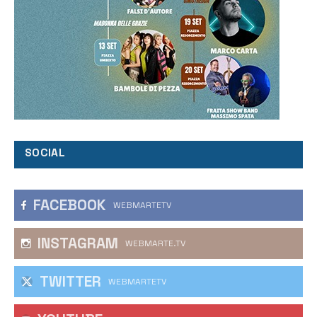
SOCIAL
FACEBOOK
WEBMARTETV
INSTAGRAM
WEBMARTE.TV
TWITTER
WEBMARTETV