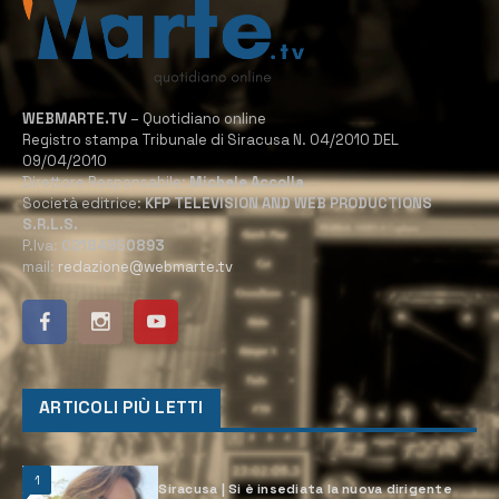
WEBMARTE.TV
– Quotidiano online
Registro stampa Tribunale di Siracusa N. 04/2010 DEL
09/04/2010
Direttore Responsabile:
Michele Accolla
Società editrice:
KFP TELEVISION AND WEB PRODUCTIONS
S.R.L.S.
P.Iva:
02184950893
mail:
redazione@webmarte.tv
ARTICOLI PIÙ LETTI
1
Siracusa | Si è insediata la nuova dirigente