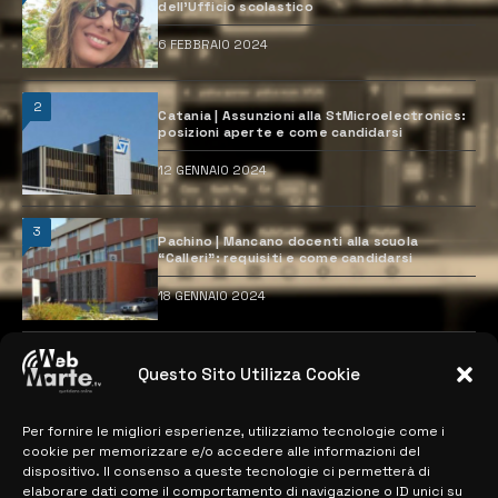
dell’Ufficio scolastico
6 FEBBRAIO 2024
2
Catania | Assunzioni alla StMicroelectronics:
posizioni aperte e come candidarsi
12 GENNAIO 2024
3
Pachino | Mancano docenti alla scuola
“Calleri”: requisiti e come candidarsi
18 GENNAIO 2024
4
Catania | Opportunità di lavoro con St
Questo Sito Utilizza Cookie
Microelectronics: centinaia di assunzioni
previste
28 MARZO 2024
Per fornire le migliori esperienze, utilizziamo tecnologie come i
cookie per memorizzare e/o accedere alle informazioni del
dispositivo. Il consenso a queste tecnologie ci permetterà di
elaborare dati come il comportamento di navigazione o ID unici su