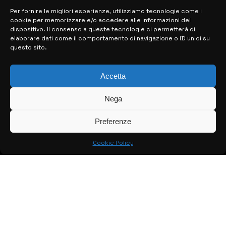
Per fornire le migliori esperienze, utilizziamo tecnologie come i
cookie per memorizzare e/o accedere alle informazioni del
MAPPA DEL SITO
dispositivo. Il consenso a queste tecnologie ci permetterà di
elaborare dati come il comportamento di navigazione o ID unici su
questo sito.
> NOTIZIE
> EDIZIONI LOCALI
Accetta
> CONTATTI
Nega
> INFO
Preferenze
Cookie Policy
© COPYRIGHT 2026:
KFP TELEVISION AND WEB PRODUCTIONS
S.R.L.S.
– P.IVA: 02184950893 – TUTTI I DIRITTI RISERVATI –
CREATO DA LUIGI PITARI