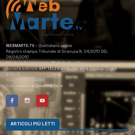
WEBMARTE.TV
– Quotidiano online
Registro stampa Tribunale di Siracusa N. 04/2010 DEL
09/04/2010
Direttore Responsabile:
Michele Accolla
Società editrice:
KFP TELEVISION AND WEB PRODUCTIONS
S.R.L.S.
P.Iva:
02184950893
mail:
redazione@webmarte.tv
ARTICOLI PIÙ LETTI