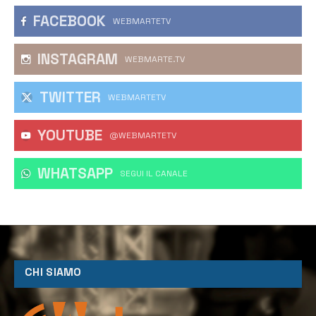
FACEBOOK
WEBMARTETV
INSTAGRAM
WEBMARTE.TV
TWITTER
WEBMARTETV
YOUTUBE
@WEBMARTETV
WHATSAPP
‎SEGUI IL CANALE
CHI SIAMO