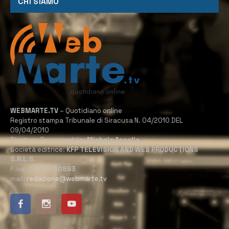
CHI SIAMO
WEBMARTE.TV
– Quotidiano online
Registro stampa Tribunale di Siracusa N. 04/2010 DEL
09/04/2010
Direttore Responsabile:
Michele Accolla
Società editrice:
KFP TELEVISION AND WEB PRODUCTIONS
S.R.L.S.
P.Iva:
02184950893
mail:
redazione@webmarte.tv