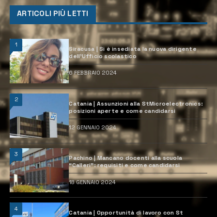
ARTICOLI PIÙ LETTI
1
Siracusa | Si è insediata la nuova dirigente
dell’Ufficio scolastico
6 FEBBRAIO 2024
2
Catania | Assunzioni alla StMicroelectronics:
posizioni aperte e come candidarsi
12 GENNAIO 2024
3
Pachino | Mancano docenti alla scuola
“Calleri”: requisiti e come candidarsi
18 GENNAIO 2024
4
Catania | Opportunità di lavoro con St