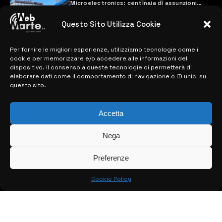
Microelectronics: centinaia di assunzioni
previste
28 MARZO 2024
Questo Sito Utilizza Cookie
Per fornire le migliori esperienze, utilizziamo tecnologie come i
MAPPA DEL SITO
cookie per memorizzare e/o accedere alle informazioni del
dispositivo. Il consenso a queste tecnologie ci permetterà di
elaborare dati come il comportamento di navigazione o ID unici su
> NOTIZIE
questo sito.
> EDIZIONI LOCALI
Accetta
> CONTATTI
Nega
> INFO
Preferenze
Cookie Policy