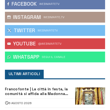
FACEBOOK
WEBMARTETV
INSTAGRAM
WEBMARTE.TV
TWITTER
WEBMARTETV
YOUTUBE
@WEBMARTETV
WHATSAPP
‎SEGUI IL CANALE
ULTIMI ARTICOLI
Francofonte | La città in festa, la
comunità si affida alla Madonna
della Neve tra fede e tradizione
6 AGOSTO 2026