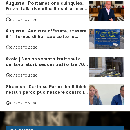
Augusta | Rottamazione quinquies,
Forza Italia rivendica il risultato: «La
proposta è nostra»
6 AGOSTO 2026
Augusta | Augusta d’Estate, stasera
il 1° Torneo di Burraco sotto le
Stelle: piazza D’Astorga già sold out
6 AGOSTO 2026
Avola | Non ha versato trattenute
dei lavoratori: sequestrati oltre 700
mila euro a imprenditore della
climatizzazione
6 AGOSTO 2026
Siracusa | Carta su Parco degli Iblei:
nessun parco può nascere contro le
comunità e il territorio
6 AGOSTO 2026