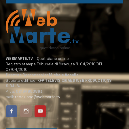
WEBMARTE.TV
– Quotidiano online
Registro stampa Tribunale di Siracusa N. 04/2010 DEL
09/04/2010
Direttore Responsabile:
Michele Accolla
Società editrice:
KFP TELEVISION AND WEB PRODUCTIONS
S.R.L.S.
P.Iva:
02184950893
mail:
redazione@webmarte.tv