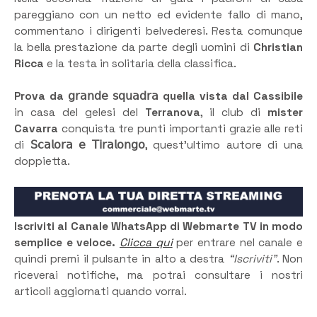
pareggiano con un netto ed evidente fallo di mano,
commentano i dirigenti belvederesi. Resta comunque
la bella prestazione da parte degli uomini di
Christian
Ricca
e la testa in solitaria della classifica.
Prova da 𝗀𝗋𝖺𝗇𝖽𝖾 𝗌𝗊𝗎𝖺𝖽𝗋𝖺 quella vista dal Cassibile
in casa del gelesi del
Terranova
, il club di
mister
Cavarra
conquista tre punti importanti grazie alle reti
di
𝖲𝖼𝖺𝗅𝗈𝗋𝖺 𝖾 𝖳𝗂𝗋𝖺𝗅𝗈𝗇𝗀𝗈
, quest’ultimo autore di una
doppietta.
Iscriviti al Canale WhatsApp di Webmarte TV in modo
semplice e veloce.
Clicca qui
per entrare nel canale e
quindi premi il pulsante in alto a destra
“Iscriviti”
. Non
riceverai notifiche, ma potrai consultare i nostri
articoli aggiornati quando vorrai.