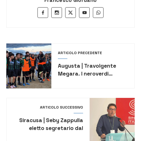
Francesco Giordano
ARTICOLO PRECEDENTE
Augusta | Travolgente
Megara. I neroverdi
rifilano 4 reti Gela
ARTICOLO SUCCESSIVO
Siracusa | Seby Zappulla
eletto segretario dal
Congresso provinciale di