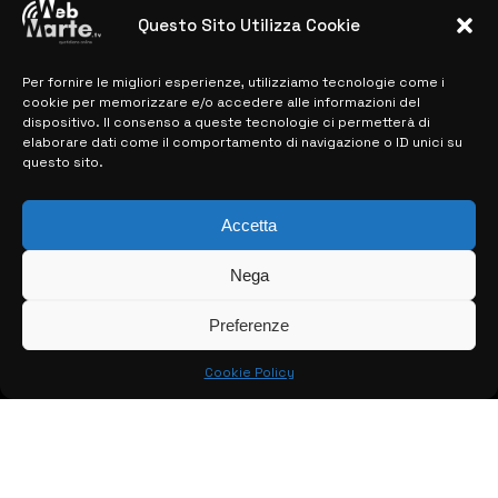
previste
Questo Sito Utilizza Cookie
28 MARZO 2024
Per fornire le migliori esperienze, utilizziamo tecnologie come i
cookie per memorizzare e/o accedere alle informazioni del
MAPPA DEL SITO
dispositivo. Il consenso a queste tecnologie ci permetterà di
elaborare dati come il comportamento di navigazione o ID unici su
questo sito.
> NOTIZIE
> EDIZIONI LOCALI
Accetta
> CONTATTI
Nega
> INFO
Preferenze
Cookie Policy