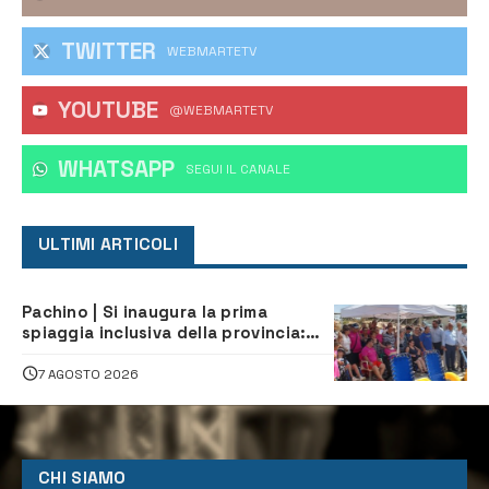
TWITTER
WEBMARTETV
YOUTUBE
@WEBMARTETV
WHATSAPP
‎SEGUI IL CANALE
ULTIMI ARTICOLI
Pachino | Si inaugura la prima
spiaggia inclusiva della provincia:
assistenza e prevenzione aperte a
tutti
7 AGOSTO 2026
CHI SIAMO