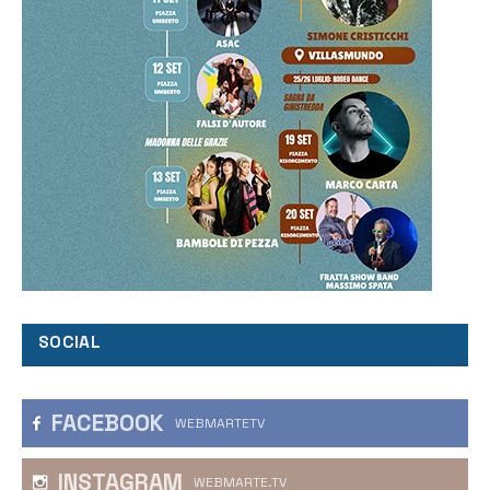
SOCIAL
FACEBOOK
WEBMARTETV
INSTAGRAM
WEBMARTE.TV