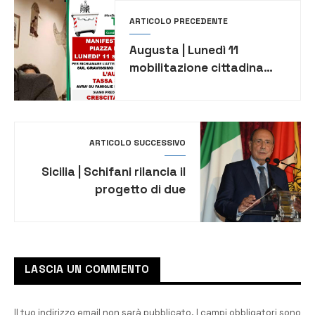
ARTICOLO PRECEDENTE
Augusta | Lunedì 11
mobilitazione cittadina
contro l’aumento delle
tariffe e delle imposte
comunali
ARTICOLO SUCCESSIVO
Sicilia | Schifani rilancia il
progetto di due
termovalorizzatori
LASCIA UN COMMENTO
Il tuo indirizzo email non sarà pubblicato.
I campi obbligatori sono