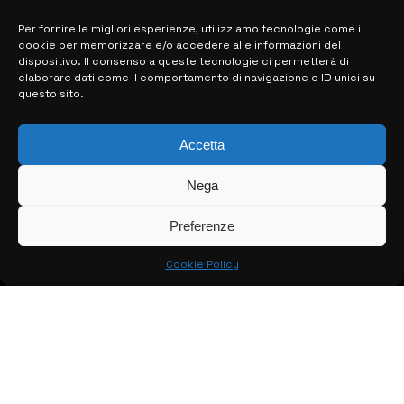
Per fornire le migliori esperienze, utilizziamo tecnologie come i
cookie per memorizzare e/o accedere alle informazioni del
MAPPA DEL SITO
dispositivo. Il consenso a queste tecnologie ci permetterà di
elaborare dati come il comportamento di navigazione o ID unici su
questo sito.
> NOTIZIE
> EDIZIONI LOCALI
Accetta
> CONTATTI
Nega
> INFO
Preferenze
Cookie Policy
© COPYRIGHT 2026:
KFP TELEVISION AND WEB PRODUCTIONS
S.R.L.S.
– P.IVA: 02184950893 – TUTTI I DIRITTI RISERVATI –
CREATO DA LUIGI PITARI