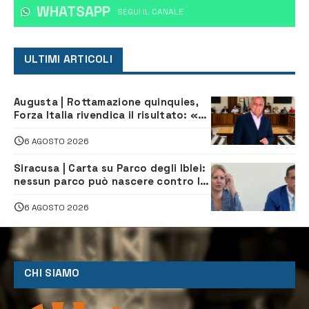
WHATSAPP
‎SEGUI IL CANALE
ULTIMI ARTICOLI
Augusta | Rottamazione quinquies,
Forza Italia rivendica il risultato: «La
proposta è nostra»
6 AGOSTO 2026
Siracusa | Carta su Parco degli Iblei:
nessun parco può nascere contro le
comunità e il territorio
6 AGOSTO 2026
CHI SIAMO