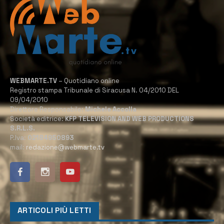
WEBMARTE.TV
– Quotidiano online
Registro stampa Tribunale di Siracusa N. 04/2010 DEL
09/04/2010
Direttore Responsabile:
Michele Accolla
Società editrice:
KFP TELEVISION AND WEB PRODUCTIONS
S.R.L.S.
P.Iva:
02184950893
mail:
redazione@webmarte.tv
ARTICOLI PIÙ LETTI