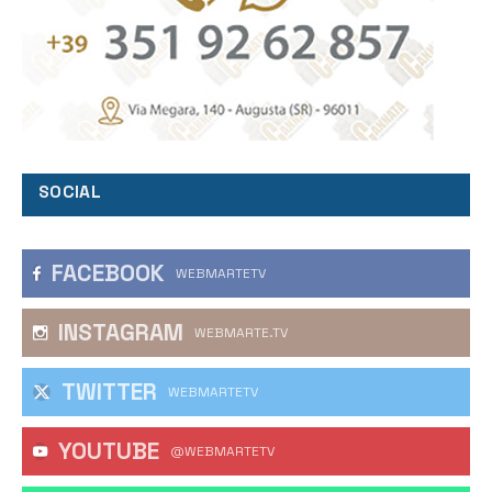
SOCIAL
FACEBOOK
WEBMARTETV
INSTAGRAM
WEBMARTE.TV
TWITTER
WEBMARTETV
YOUTUBE
@WEBMARTETV