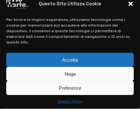
Questo Sito Utilizza Cookie
Per fornire le migliori esperienze, utilizziamo tecnologie come i
MAPPA DEL SITO
cookie per memorizzare e/o accedere alle informazioni del
dispositivo. Il consenso a queste tecnologie ci permetterà di
> NOTIZIE
elaborare dati come il comportamento di navigazione o ID unici su
questo sito.
> EDIZIONI LOCALI
> CONTATTI
Accetta
> INFO
Nega
Preferenze
Cookie Policy
© COPYRIGHT 2026:
KFP TELEVISION AND WEB PRODUCTIONS
S.R.L.S.
– P.IVA: 02184950893 – TUTTI I DIRITTI RISERVATI –