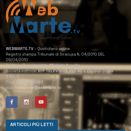
WEBMARTE.TV
– Quotidiano online
Registro stampa Tribunale di Siracusa N. 04/2010 DEL
09/04/2010
Direttore Responsabile:
Michele Accolla
Società editrice:
KFP TELEVISION AND WEB PRODUCTIONS
S.R.L.S.
P.Iva:
02184950893
mail:
redazione@webmarte.tv
ARTICOLI PIÙ LETTI