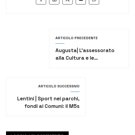
ARTICOLO PRECEDENTE
Augusta| L’assessorato
alla Cultura e le
associazioni ricordano
con una tre giorni il
terremoto del 1693
ARTICOLO SUCCESSIVO
Lentini | Sport nei parchi,
fondi ai Comuni: il M5s
scrive al sindaco