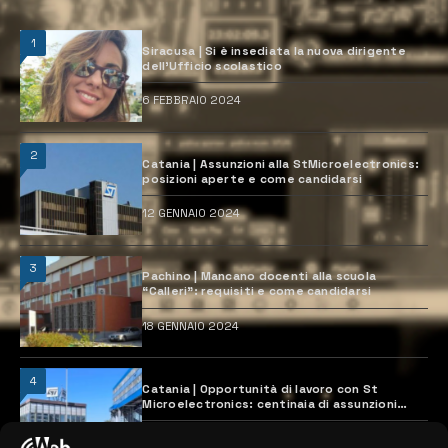
1
Siracusa | Si è insediata la nuova dirigente
dell’Ufficio scolastico
6 FEBBRAIO 2024
2
Catania | Assunzioni alla StMicroelectronics:
posizioni aperte e come candidarsi
12 GENNAIO 2024
3
Pachino | Mancano docenti alla scuola
“Calleri”: requisiti e come candidarsi
18 GENNAIO 2024
4
Catania | Opportunità di lavoro con St
Microelectronics: centinaia di assunzioni
previste
28 MARZO 2024