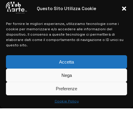
previste
Questo Sito Utilizza Cookie
28 MARZO 2024
Per fornire le migliori esperienze, utilizziamo tecnologie come i
cookie per memorizzare e/o accedere alle informazioni del
MAPPA DEL SITO
dispositivo. Il consenso a queste tecnologie ci permetterà di
elaborare dati come il comportamento di navigazione o ID unici su
questo sito.
> NOTIZIE
> EDIZIONI LOCALI
Accetta
> CONTATTI
Nega
> INFO
Preferenze
Cookie Policy