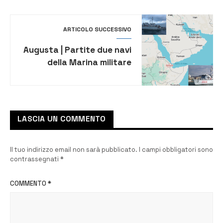
Liceo Megara
ARTICOLO SUCCESSIVO
Augusta | Partite due navi
della Marina militare
dirette a Gibuti verso il
Golfo Persico
LASCIA UN COMMENTO
Il tuo indirizzo email non sarà pubblicato.
I campi obbligatori sono
contrassegnati
*
COMMENTO
*