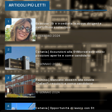
ARTICOLI PIÙ LETTI
1
Siracusa | Si è insediata la nuova dirigente
dell’Ufficio scolastico
6 FEBBRAIO 2024
2
Catania | Assunzioni alla StMicroelectronics:
posizioni aperte e come candidarsi
12 GENNAIO 2024
3
Pachino | Mancano docenti alla scuola
“Calleri”: requisiti e come candidarsi
18 GENNAIO 2024
4
Catania | Opportunità di lavoro con St
Microelectronics: centinaia di assunzioni