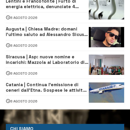
Lentini e Francofonte | Furto di
energia elettrica, denunciate 4
persone
8 AGOSTO 2026
Augusta | Chiesa Madre: domani
l’ultimo saluto ad Alessandro Sicuso,
morto in un incidente stradale
8 AGOSTO 2026
Siracusa | Asp: nuove nomine e
incarichi: Mazzola al Laboratorio di
Sanità pubblica, Matteliano al
Servizio Legale
8 AGOSTO 2026
Catania | Continua l’emissione di
ceneri dall’Etna. Sospese le attività
all’aeroporto di Fontanarossa
8 AGOSTO 2026
CHI SIAMO