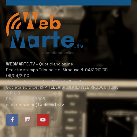
WEBMARTE.TV
– Quotidiano online
Registro stampa Tribunale di Siracusa N. 04/2010 DEL
09/04/2010
Direttore Responsabile:
Michele Accolla
Società editrice:
KFP TELEVISION AND WEB PRODUCTIONS
S.R.L.S.
P.Iva:
02184950893
mail:
redazione@webmarte.tv