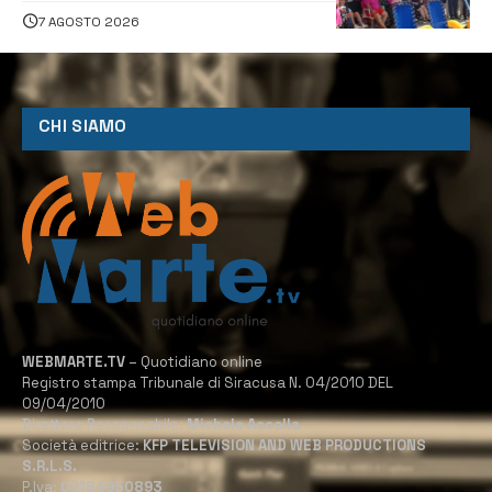
assistenza e prevenzione aperte a
tutti
7 AGOSTO 2026
CHI SIAMO
WEBMARTE.TV
– Quotidiano online
Registro stampa Tribunale di Siracusa N. 04/2010 DEL
09/04/2010
Direttore Responsabile:
Michele Accolla
Società editrice:
KFP TELEVISION AND WEB PRODUCTIONS
S.R.L.S.
P.Iva:
02184950893