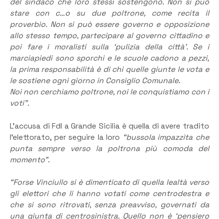
del sindaco che loro stessi sostengono. Non si può
stare con c…o su due poltrone, come recita il
proverbio. Non si può essere governo e opposizione
allo stesso tempo, partecipare al governo cittadino e
poi fare i moralisti sulla ‘pulizia della città’. Se i
marciapiedi sono sporchi e le scuole cadono a pezzi,
la prima responsabilità è di chi quelle giunte le vota e
le sostiene ogni giorno in Consiglio Comunale
.
Noi non cerchiamo poltrone, noi le conquistiamo con i
voti”.
L’accusa di FdI a Grande Sicilia è quella di avere tradito
l’elettorato, per seguire la loro
“bussola impazzita che
punta sempre verso la poltrona più comoda del
momento”
.
“Forse Vinciullo si è dimenticato di quella lealtà verso
gli elettori che li hanno votati come centrodestra e
che si sono ritrovati, senza preavviso, governati da
una giunta di centrosinistra. Quello non è ‘pensiero