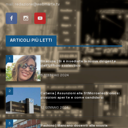
mail:
redazione@webmarte.tv
ARTICOLI PIÙ LETTI
1
Siracusa | Si è insediata la nuova dirigente
dell’Ufficio scolastico
6 FEBBRAIO 2024
2
Catania | Assunzioni alla StMicroelectronics:
posizioni aperte e come candidarsi
12 GENNAIO 2024
3
Pachino | Mancano docenti alla scuola