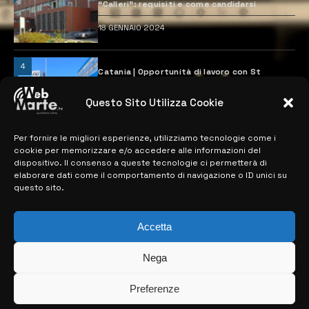
“Calleri”: requisiti e come candidarsi
18 GENNAIO 2024
4
Catania | Opportunità di lavoro con St
Microelectronics: centinaia di assunzioni
previste
Questo Sito Utilizza Cookie
28 MARZO 2024
Per fornire le migliori esperienze, utilizziamo tecnologie come i
cookie per memorizzare e/o accedere alle informazioni del
MAPPA DEL SITO
dispositivo. Il consenso a queste tecnologie ci permetterà di
elaborare dati come il comportamento di navigazione o ID unici su
questo sito.
> NOTIZIE
> EDIZIONI LOCALI
Accetta
> CONTATTI
Nega
> INFO
Preferenze