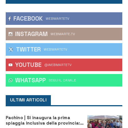
FACEBOOK
WEBMARTETV
INSTAGRAM
WEBMARTE.TV
TWITTER
WEBMARTETV
YOUTUBE
@WEBMARTETV
WHATSAPP
‎SEGUI IL CANALE
ULTIMI ARTICOLI
Pachino | Si inaugura la prima
spiaggia inclusiva della provincia: