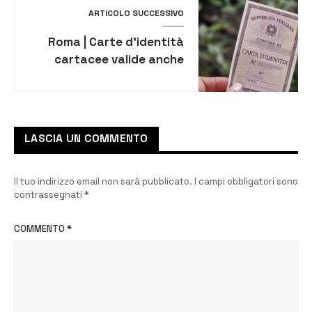
ARTICOLO SUCCESSIVO
Roma | Carte d’identità
cartacee valide anche
oltre il 3 agosto: la
decisione del Consiglio dei
ministri
LASCIA UN COMMENTO
Il tuo indirizzo email non sarà pubblicato.
I campi obbligatori sono
contrassegnati
*
COMMENTO
*