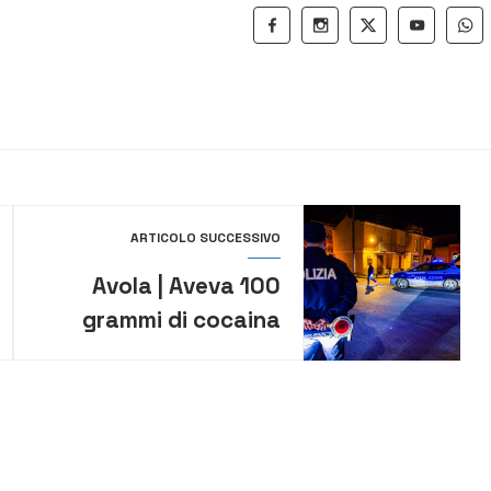
ARTICOLO SUCCESSIVO
Avola | Aveva 100
grammi di cocaina
nascosti nel calzino:
la Polizia arresta
37enne