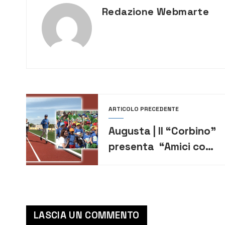
Redazione Webmarte
ARTICOLO PRECEDENTE
Augusta | Il “Corbino”
presenta “Amici come
noi” l’inno della
scuola [VIDEO]
LASCIA UN COMMENTO