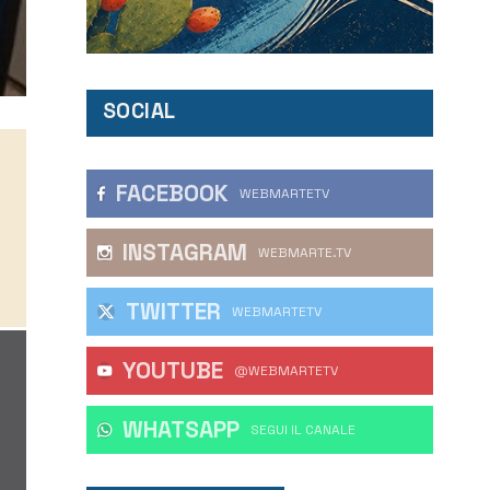
SOCIAL
FACEBOOK
WEBMARTETV
INSTAGRAM
WEBMARTE.TV
TWITTER
WEBMARTETV
YOUTUBE
@WEBMARTETV
WHATSAPP
‎SEGUI IL CANALE