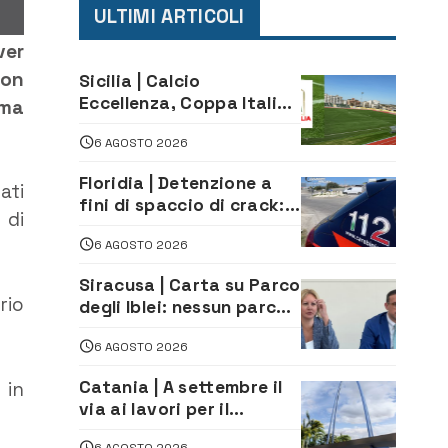
ULTIMI ARTICOLI
ver
non
Sicilia | Calcio
Eccellenza, Coppa Italia:
rma
il 30 agosto la prima di
6 AGOSTO 2026
andata
Floridia | Detenzione a
ati
fini di spaccio di crack:
 di
arrestato 22enne
6 AGOSTO 2026
Siracusa | Carta su Parco
rio
degli Iblei: nessun parco
può nascere contro le
6 AGOSTO 2026
comunità e il territorio
Catania | A settembre il
 in
via ai lavori per il
rifacimento dell’ingresso
6 AGOSTO 2026