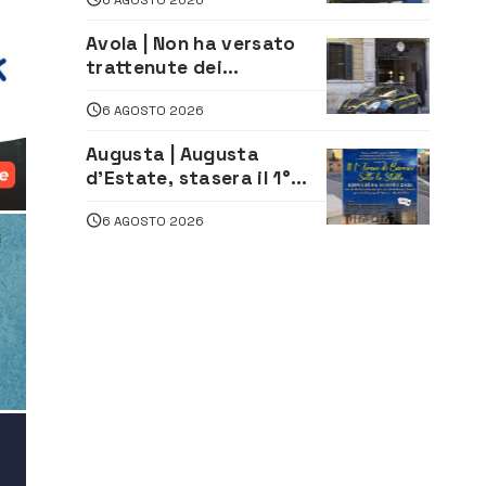
sud del porto
Avola | Non ha versato
trattenute dei
lavoratori: sequestrati
6 AGOSTO 2026
oltre 700 mila euro a
imprenditore della
Augusta | Augusta
climatizzazione
d’Estate, stasera il 1°
Torneo di Burraco sotto
6 AGOSTO 2026
le Stelle: piazza
D’Astorga già sold out