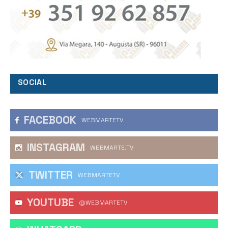
SOCIAL
FACEBOOK
WEBMARTETV
INSTAGRAM
WEBMARTE.TV
TWITTER
WEBMARTETV
YOUTUBE
@WEBMARTETV