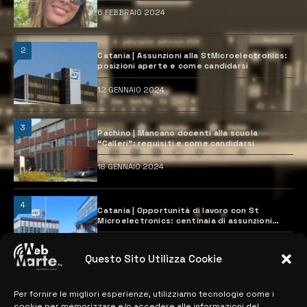
6 FEBBRAIO 2024
2
Catania | Assunzioni alla StMicroelectronics:
posizioni aperte e come candidarsi
12 GENNAIO 2024
3
Pachino | Mancano docenti alla scuola
“Calleri”: requisiti e come candidarsi
18 GENNAIO 2024
4
Catania | Opportunità di lavoro con St
Microelectronics: centinaia di assunzioni
previste
28 MARZO 2024
Questo Sito Utilizza Cookie
Per fornire le migliori esperienze, utilizziamo tecnologie come i
MAPPA DEL SITO
cookie per memorizzare e/o accedere alle informazioni del