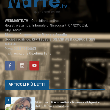
WEBMARTE.TV
– Quotidiano online
Registro stampa Tribunale di Siracusa N. 04/2010 DEL
09/04/2010
Direttore Responsabile:
Michele Accolla
Società editrice:
KFP TELEVISION AND WEB PRODUCTIONS
S.R.L.S.
P.Iva:
02184950893
mail:
redazione@webmarte.tv
ARTICOLI PIÙ LETTI
1
Siracusa | Si è insediata la nuova dirigente
dell’Ufficio scolastico