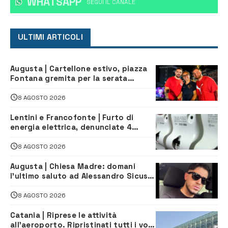
WHATSAPP
‎SEGUI IL CANALE
ULTIMI ARTICOLI
Augusta | Cartellone estivo, piazza
Fontana gremita per la serata
caraibica con Andrea Mojito
8 AGOSTO 2026
Lentini e Francofonte | Furto di
energia elettrica, denunciate 4
persone
8 AGOSTO 2026
Augusta | Chiesa Madre: domani
l’ultimo saluto ad Alessandro Sicuso,
morto in un incidente stradale
8 AGOSTO 2026
Catania | Riprese le attività
all’aeroporto. Ripristinati tutti i voli