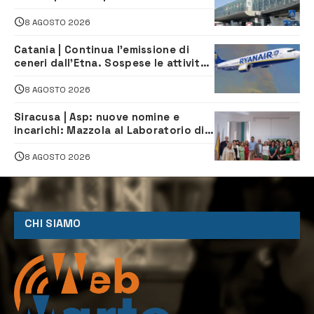
in arrivo e in partenza
8 AGOSTO 2026
Catania | Continua l’emissione di
ceneri dall’Etna. Sospese le attività
all’aeroporto di Fontanarossa
8 AGOSTO 2026
Siracusa | Asp: nuove nomine e
incarichi: Mazzola al Laboratorio di
Sanità pubblica, Matteliano al
Servizio Legale
8 AGOSTO 2026
CHI SIAMO