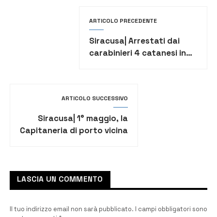
ARTICOLO PRECEDENTE
Siracusa| Arrestati dai
carabinieri 4 catanesi in
possesso di oltre 1 kg. di
mariujana
ARTICOLO SUCCESSIVO
Siracusa| 1° maggio, la
Capitaneria di porto vicina
ai lavoratori del mare
LASCIA UN COMMENTO
Il tuo indirizzo email non sarà pubblicato.
I campi obbligatori sono