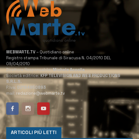
WEBMARTE.TV
– Quotidiano online
Registro stampa Tribunale di Siracusa N. 04/2010 DEL
09/04/2010
Direttore Responsabile:
Michele Accolla
Società editrice:
KFP TELEVISION AND WEB PRODUCTIONS
S.R.L.S.
P.Iva:
02184950893
mail:
redazione@webmarte.tv
ARTICOLI PIÙ LETTI