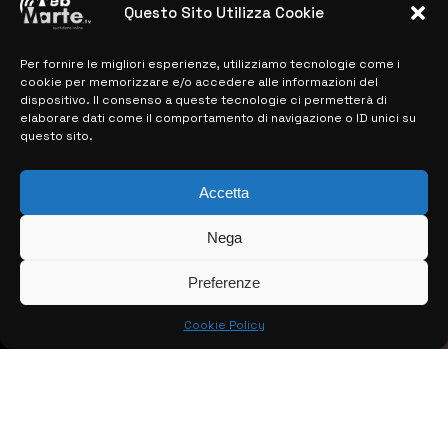
Questo Sito Utilizza Cookie
Per fornire le migliori esperienze, utilizziamo tecnologie come i
MAPPA DEL SITO
cookie per memorizzare e/o accedere alle informazioni del
dispositivo. Il consenso a queste tecnologie ci permetterà di
> NOTIZIE
elaborare dati come il comportamento di navigazione o ID unici su
questo sito.
> EDIZIONI LOCALI
Accetta
> CONTATTI
> INFO
Nega
Preferenze
Cookie Policy
© COPYRIGHT 2026:
KFP TELEVISION AND WEB PRODUCTIONS
S.R.L.S.
– P.IVA: 02184950893 – TUTTI I DIRITTI RISERVATI –