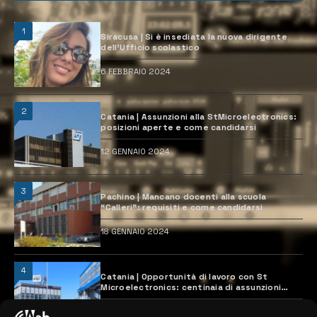
1
Siracusa | Si è insediata la nuova dirigente
dell’Ufficio scolastico
6 FEBBRAIO 2024
2
Catania | Assunzioni alla StMicroelectronics:
posizioni aperte e come candidarsi
12 GENNAIO 2024
3
Pachino | Mancano docenti alla scuola
“Calleri”: requisiti e come candidarsi
18 GENNAIO 2024
4
Catania | Opportunità di lavoro con St
Microelectronics: centinaia di assunzioni
previste
28 MARZO 2024