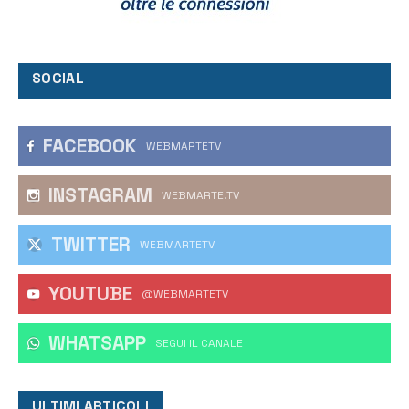
SOCIAL
FACEBOOK
WEBMARTETV
INSTAGRAM
WEBMARTE.TV
TWITTER
WEBMARTETV
YOUTUBE
@WEBMARTETV
WHATSAPP
‎SEGUI IL CANALE
ULTIMI ARTICOLI