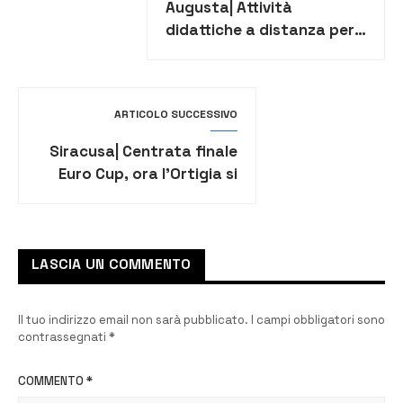
Augusta| Attività
didattiche a distanza per
gli alunni dell’Arangio Ruiz
ARTICOLO SUCCESSIVO
Siracusa| Centrata finale
Euro Cup, ora l’Ortigia si
rituffa in campionato
LASCIA UN COMMENTO
Il tuo indirizzo email non sarà pubblicato.
I campi obbligatori sono
contrassegnati
*
COMMENTO
*