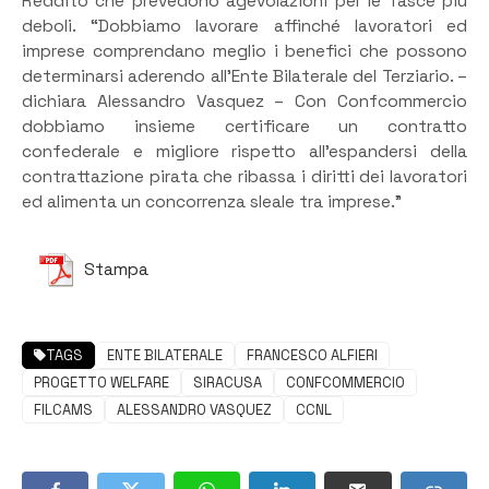
Reddito che prevedono agevolazioni per le fasce più
deboli. “Dobbiamo lavorare affinché lavoratori ed
imprese comprendano meglio i benefici che possono
determinarsi aderendo all’Ente Bilaterale del Terziario. –
dichiara Alessandro Vasquez – Con Confcommercio
dobbiamo insieme certificare un contratto
confederale e migliore rispetto all’espandersi della
contrattazione pirata che ribassa i diritti dei lavoratori
ed alimenta un concorrenza sleale tra imprese.”
Stampa
TAGS
ENTE BILATERALE
FRANCESCO ALFIERI
PROGETTO WELFARE
SIRACUSA
CONFCOMMERCIO
FILCAMS
ALESSANDRO VASQUEZ
CCNL