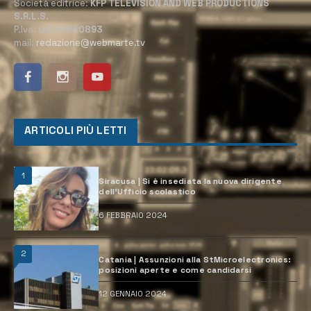
Società editrice:
KFP TELEVISION AND WEB PRODUCTIONS
S.R.L.S.
P.Iva:
02184950893
mail:
redazione@webmarte.tv
ARTICOLI PIÙ LETTI
1
Siracusa | Si è insediata la nuova dirigente
dell’Ufficio scolastico
6 FEBBRAIO 2024
2
Catania | Assunzioni alla StMicroelectronics:
posizioni aperte e come candidarsi
12 GENNAIO 2024