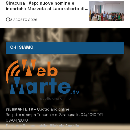
Siracusa | Asp: nuove nomine e
incarichi: Mazzola al Laboratorio di
Sanità pubblica, Matteliano al
Servizio Legale
8 AGOSTO 2026
CHI SIAMO
WEBMARTE.TV
– Quotidiano online
Registro stampa Tribunale di Siracusa N. 04/2010 DEL
09/04/2010
Direttore Responsabile:
Michele Accolla