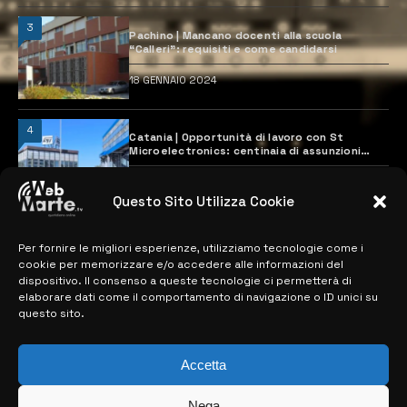
3
Pachino | Mancano docenti alla scuola
“Calleri”: requisiti e come candidarsi
18 GENNAIO 2024
4
Catania | Opportunità di lavoro con St
Microelectronics: centinaia di assunzioni
previste
28 MARZO 2024
Questo Sito Utilizza Cookie
Per fornire le migliori esperienze, utilizziamo tecnologie come i
MAPPA DEL SITO
cookie per memorizzare e/o accedere alle informazioni del
dispositivo. Il consenso a queste tecnologie ci permetterà di
> NOTIZIE
elaborare dati come il comportamento di navigazione o ID unici su
questo sito.
> EDIZIONI LOCALI
> CONTATTI
Accetta
> INFO
Nega