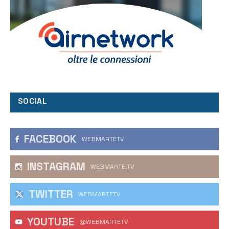
SOCIAL
FACEBOOK
WEBMARTETV
INSTAGRAM
WEBMARTE.TV
TWITTER
WEBMARTETV
YOUTUBE
@WEBMARTETV