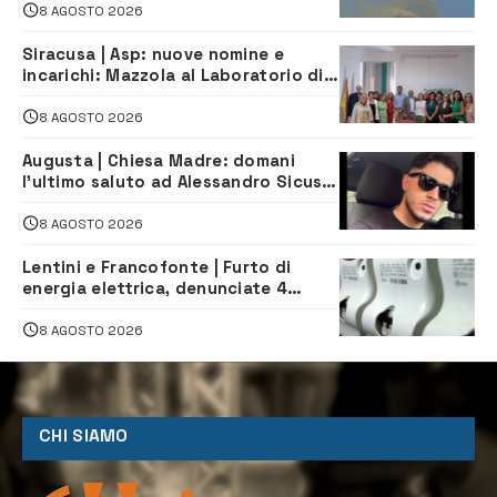
8 AGOSTO 2026
Siracusa | Asp: nuove nomine e
incarichi: Mazzola al Laboratorio di
Sanità pubblica, Matteliano al
Servizio Legale
8 AGOSTO 2026
Augusta | Chiesa Madre: domani
l’ultimo saluto ad Alessandro Sicuso,
morto in un incidente stradale
8 AGOSTO 2026
Lentini e Francofonte | Furto di
energia elettrica, denunciate 4
persone
8 AGOSTO 2026
CHI SIAMO