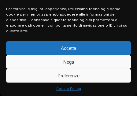
Per fornire le migliori esperienze, utilizziamo tecnologie come i
cookie per memorizzare e/o accedere alle informazioni del
MAPPA DEL SITO
dispositivo. Il consenso a queste tecnologie ci permetterà di
elaborare dati come il comportamento di navigazione o ID unici su
questo sito.
> NOTIZIE
> EDIZIONI LOCALI
Accetta
> CONTATTI
Nega
> INFO
Preferenze
Cookie Policy
© COPYRIGHT 2026:
KFP TELEVISION AND WEB PRODUCTIONS
S.R.L.S.
– P.IVA: 02184950893 – TUTTI I DIRITTI RISERVATI –
CREATO DA LUIGI PITARI