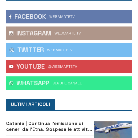
FACEBOOK
WEBMARTETV
INSTAGRAM
WEBMARTE.TV
TWITTER
WEBMARTETV
YOUTUBE
@WEBMARTETV
WHATSAPP
‎SEGUI IL CANALE
ULTIMI ARTICOLI
Catania | Continua l’emissione di
ceneri dall’Etna. Sospese le attività
all’aeroporto di Fontanarossa