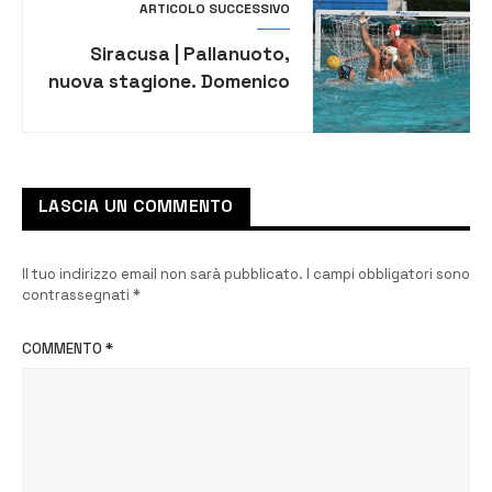
ARTICOLO SUCCESSIVO
Siracusa | Pallanuoto,
nuova stagione. Domenico
“Dodo” Ruggiero è la
prima conferma per
l’Ortigia
LASCIA UN COMMENTO
Il tuo indirizzo email non sarà pubblicato.
I campi obbligatori sono
contrassegnati
*
COMMENTO
*