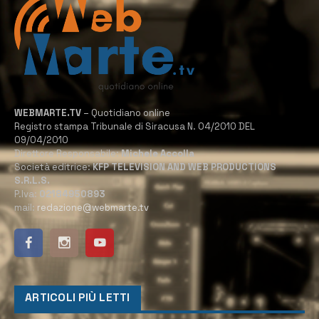
WEBMARTE.TV
– Quotidiano online
Registro stampa Tribunale di Siracusa N. 04/2010 DEL
09/04/2010
Direttore Responsabile:
Michele Accolla
Società editrice:
KFP TELEVISION AND WEB PRODUCTIONS
S.R.L.S.
P.Iva:
02184950893
mail:
redazione@webmarte.tv
ARTICOLI PIÙ LETTI