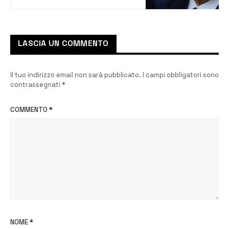
senatrice Daniela Ternullo:
“Un esempio per milioni di
italiani”
LASCIA UN COMMENTO
Il tuo indirizzo email non sarà pubblicato.
I campi obbligatori sono
contrassegnati
*
COMMENTO
*
NOME
*