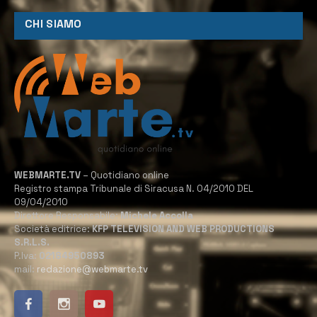
CHI SIAMO
WEBMARTE.TV
– Quotidiano online
Registro stampa Tribunale di Siracusa N. 04/2010 DEL
09/04/2010
Direttore Responsabile:
Michele Accolla
Società editrice:
KFP TELEVISION AND WEB PRODUCTIONS
S.R.L.S.
P.Iva:
02184950893
mail:
redazione@webmarte.tv