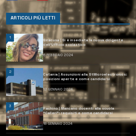
ARTICOLI PIÙ LETTI
1
Siracusa | Si è insediata la nuova dirigente
dell’Ufficio scolastico
6 FEBBRAIO 2024
2
Catania | Assunzioni alla StMicroelectronics:
posizioni aperte e come candidarsi
12 GENNAIO 2024
3
Pachino | Mancano docenti alla scuola
“Calleri”: requisiti e come candidarsi
18 GENNAIO 2024