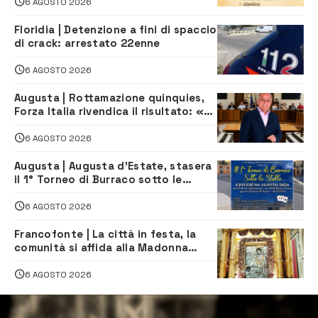
iscriversi
6 AGOSTO 2026
Floridia | Detenzione a fini di spaccio
di crack: arrestato 22enne
6 AGOSTO 2026
Augusta | Rottamazione quinquies,
Forza Italia rivendica il risultato: «La
proposta è nostra»
6 AGOSTO 2026
Augusta | Augusta d’Estate, stasera
il 1° Torneo di Burraco sotto le
Stelle: piazza D’Astorga già sold out
6 AGOSTO 2026
Francofonte | La città in festa, la
comunità si affida alla Madonna
della Neve tra fede e tradizione
6 AGOSTO 2026