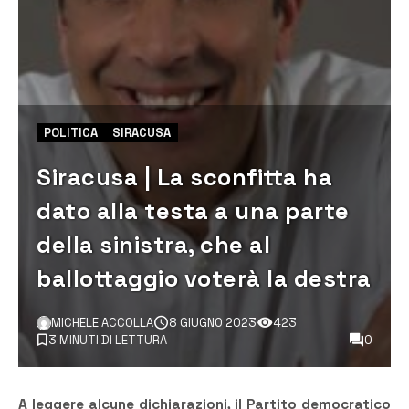
POLITICA
SIRACUSA
Siracusa | La sconfitta ha
dato alla testa a una parte
della sinistra, che al
ballottaggio voterà la destra
MICHELE ACCOLLA
8 GIUGNO 2023
423
3 MINUTI DI LETTURA
0
A leggere alcune dichiarazioni, il Partito democratico