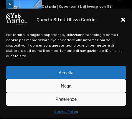
4
Catania | Opportunità di lavoro con St
Microelectronics: centinaia di assunzioni
previste
Questo Sito Utilizza Cookie
28 MARZO 2024
Per fornire le migliori esperienze, utilizziamo tecnologie come i
cookie per memorizzare e/o accedere alle informazioni del
MAPPA DEL SITO
dispositivo. Il consenso a queste tecnologie ci permetterà di
elaborare dati come il comportamento di navigazione o ID unici su
questo sito.
> NOTIZIE
> EDIZIONI LOCALI
Accetta
> CONTATTI
Nega
> INFO
Preferenze
Cookie Policy