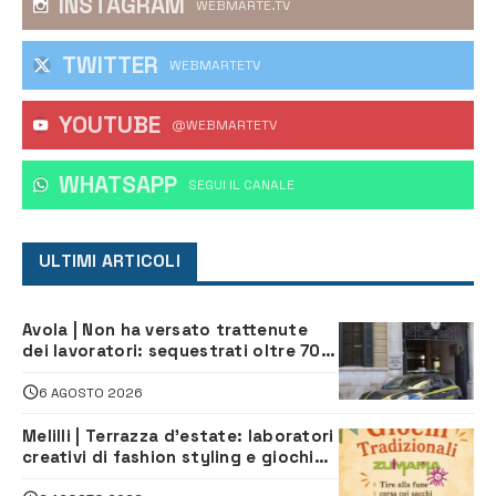
INSTAGRAM
WEBMARTE.TV
TWITTER
WEBMARTETV
YOUTUBE
@WEBMARTETV
WHATSAPP
‎SEGUI IL CANALE
ULTIMI ARTICOLI
Avola | Non ha versato trattenute
dei lavoratori: sequestrati oltre 700
mila euro a imprenditore della
climatizzazione
6 AGOSTO 2026
Melilli | Terrazza d’estate: laboratori
creativi di fashion styling e giochi
tradizionali di Zuimama, ecco come