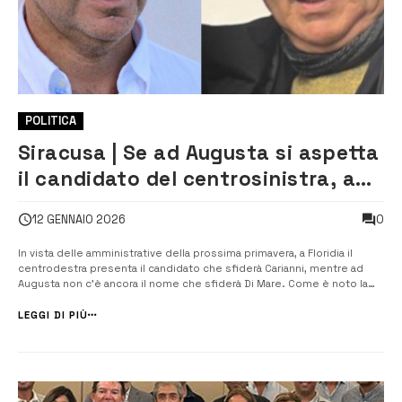
POLITICA
Siracusa | Se ad Augusta si aspetta
il candidato del centrosinistra, a
Noto il Pd lancia Marziano per 2027
0
12 GENNAIO 2026
In vista delle amministrative della prossima primavera, a Floridia il
centrodestra presenta il candidato che sfiderà Carianni, mentre ad
Augusta non c’è ancora il nome che sfiderà Di Mare. Come è noto la
prossima primavera si voterà per il rinnovo di sindaci e amministrazioni
comunali in due comuni della provincia, Augusta e Floridia, ai quali...
LEGGI DI PIÙ