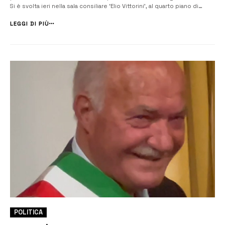
Si è svolta ieri nella sala consiliare ‘Elio Vittorini’, al quarto piano di
Palazzo Vermexio, la proclamazione ufficiale dei 32 consiglieri
comunali eletti nella tornata amministrativa del 28 e 29 magg...
LEGGI DI PIÙ
POLITICA