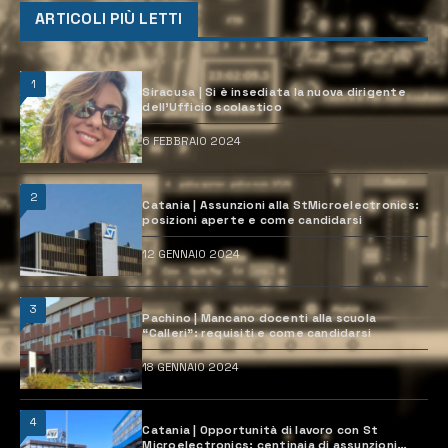
ARTICOLI PIÙ LETTI
1
Siracusa | Si è insediata la nuova dirigente
dell’Ufficio scolastico
6 FEBBRAIO 2024
2
Catania | Assunzioni alla StMicroelectronics:
posizioni aperte e come candidarsi
12 GENNAIO 2024
3
Pachino | Mancano docenti alla scuola
“Calleri”: requisiti e come candidarsi
18 GENNAIO 2024
4
Catania | Opportunità di lavoro con St
Microelectronics: centinaia di assunzioni