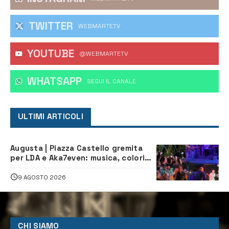
TWITTER
WEBMARTETV
YOUTUBE
@WEBMARTETV
WHATSAPP
‎SEGUI IL CANALE
ULTIMI ARTICOLI
Augusta | Piazza Castello gremita
per LDA e Aka7even: musica, colori
ed emozioni per “Augusta d’Estate”
9 AGOSTO 2026
CHI SIAMO