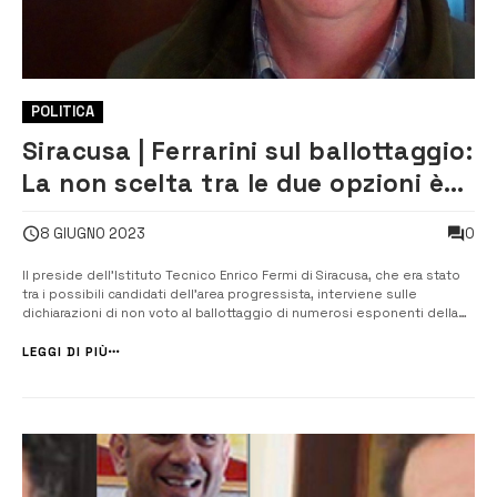
POLITICA
Siracusa | Ferrarini sul ballottaggio:
La non scelta tra le due opzioni è
solo un atto di codardia
0
8 GIUGNO 2023
Il preside dell’Istituto Tecnico Enrico Fermi di Siracusa, che era stato
tra i possibili candidati dell’area progressista, interviene sulle
dichiarazioni di non voto al ballottaggio di numerosi esponenti della
coalizione. Antonio Ferrarini, il preside dell’Enrico Fermi di Siracusa,
conosciuto e apprezzato per il suo impegno, non solo professio...
LEGGI DI PIÙ