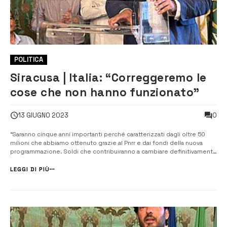
POLITICA
Siracusa | Italia: “Correggeremo le
cose che non hanno funzionato”
0
13 GIUGNO 2023
“Saranno cinque anni importanti perché caratterizzati dagli oltre 50
milioni che abbiamo ottenuto grazie al Pnrr e dai fondi della nuova
programmazione. Soldi che contribuiranno a cambiare definitivamente
il volto di Siracusa”. Francesco Italia, appena rieletto sindaco di
Siracusa, ha parlato nel salone Borsellino di Palazzo Vermexio, a una
LEGGI DI PIÙ
fo...