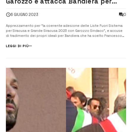
Garozzo e attacca Bandiera per
aver scelto Italia
0
6 GIUGNO 2023
Apprezzamento per “la coerente adesione delle Liste Fuori Sistema
per Siracusa e Grande Siracusa 2023 con Garozzo Sindaco”, e accuse
di tradimento dei propri ideali per Bandiera che ha scelto Francesco
Italia. In vista del voto di domenica e lunedì, il centrodestra serra le fila
e esulta per l’apparentamento con Garozzo. In una nota, il [&hell...
LEGGI DI PIÙ