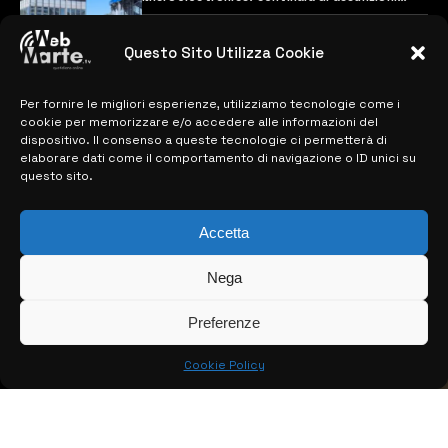
previste
28 MARZO 2024
Questo Sito Utilizza Cookie
Per fornire le migliori esperienze, utilizziamo tecnologie come i
MAPPA DEL SITO
cookie per memorizzare e/o accedere alle informazioni del
dispositivo. Il consenso a queste tecnologie ci permetterà di
> NOTIZIE
elaborare dati come il comportamento di navigazione o ID unici su
questo sito.
> EDIZIONI LOCALI
> CONTATTI
Accetta
> INFO
Nega
Preferenze
Cookie Policy