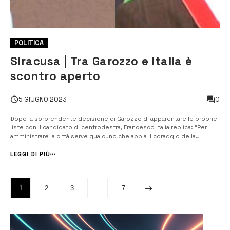
POLITICA
Siracusa | Tra Garozzo e Italia è
scontro aperto
0
5 GIUGNO 2023
Dopo la sorprendente decisione di Garozzo di apparentare le proprie
liste con il candidato di centrodestra, Francesco Italia replica: “Per
amministrare la città serve qualcuno che abbia il coraggio della
responsabilità, della coerenza e della lealtà”. Che non corresse buon
sangue tra l’ex sindaco Giancarlo Garozzo e Francesco Italia, che in
LEGGI DI PIÙ
qu...
1
2
3
…
7