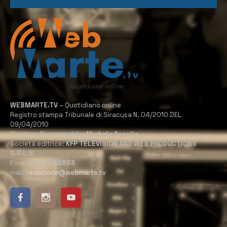
WEBMARTE.TV
– Quotidiano online
Registro stampa Tribunale di Siracusa N. 04/2010 DEL
09/04/2010
Direttore Responsabile:
Michele Accolla
Società editrice:
KFP TELEVISION AND WEB PRODUCTIONS
S.R.L.S.
P.Iva:
02184950893
mail:
redazione@webmarte.tv