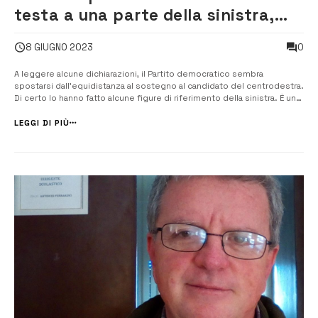
testa a una parte della sinistra,
che al ballottaggio voterà la
0
8 GIUGNO 2023
destra
A leggere alcune dichiarazioni, il Partito democratico sembra
spostarsi dall’equidistanza al sostegno al candidato del centrodestra.
Di certo lo hanno fatto alcune figure di riferimento della sinistra. È un
detto comune che gli estremi finiscono per ricongiungersi. Così,
giudicando Italia non abbastanza di sinistra, scelgono di sostenere il
LEGGI DI PIÙ
ca...