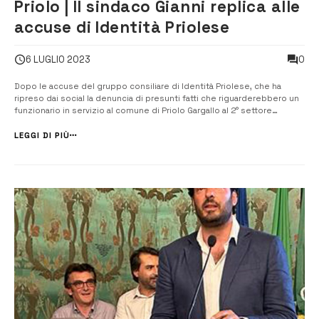
Priolo | Il sindaco Gianni replica alle
accuse di Identità Priolese
0
6 LUGLIO 2023
Dopo le accuse del gruppo consiliare di Identità Priolese, che ha
ripreso dai social la denuncia di presunti fatti che riguarderebbero un
funzionario in servizio al comune di Priolo Gargallo al 2° settore
Solidarietà Sociale, il sindaco Pippo Gianni esclude qualsiasi
coinvolgimento personale nella vicenda. Con un comunicato, il
LEGGI DI PIÙ
sindaco di Prio...