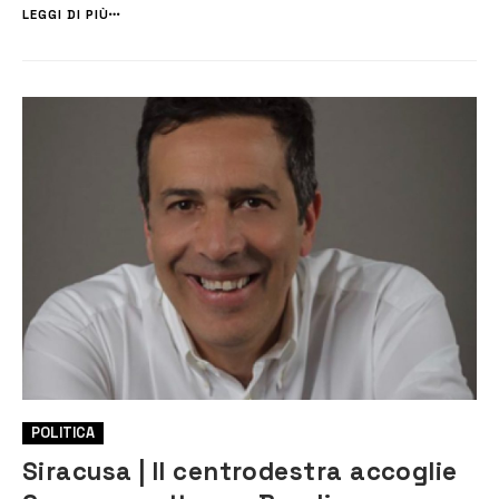
giorni prima del ballottaggio di domenica e lunedì, e tra gli schie...
LEGGI DI PIÙ
POLITICA
Siracusa | Il centrodestra accoglie