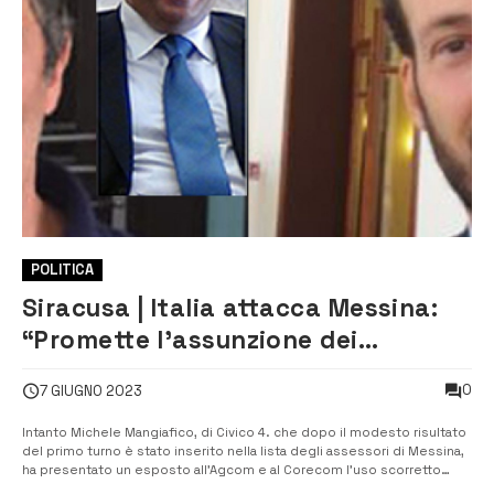
POLITICA
Siracusa | Italia attacca Messina:
“Promette l’assunzione dei
dipendenti delle ditte private che
0
7 GIUGNO 2023
lavorano per il Comune”
Intanto Michele Mangiafico, di Civico 4. che dopo il modesto risultato
del primo turno è stato inserito nella lista degli assessori di Messina,
ha presentato un esposto all’Agcom e al Corecom l’uso scorretto
della pagina istituzionale ‘Francesco Italia Sindaco’ Sono gli ultimi