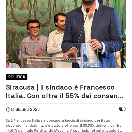
POLITICA
Siracusa | Il sindaco è Francesco
Italia. Con oltre il 55% dei consensi,
ha sconfitto il favorito Ferdinando
0
13 GIUGNO 2023
Messina del centrodestra
Sarà Francesco Italia a indossare la fascia di sindaco per il suo
secondo mandato. Italia è stato eletto con il 55,39% dei voti, contro il
44,61% del rivale Ferdinando Messina, A spuntarla nel ballottaggio è