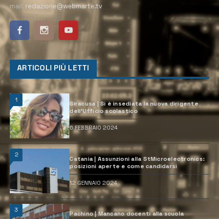
mail:
redazione@webmarte.tv
ARTICOLI PIÙ LETTI
1
Siracusa | Si è insediata la nuova dirigente
dell’Ufficio scolastico
6 FEBBRAIO 2024
2
Catania | Assunzioni alla StMicroelectronics:
posizioni aperte e come candidarsi
12 GENNAIO 2024
3
Pachino | Mancano docenti alla scuola