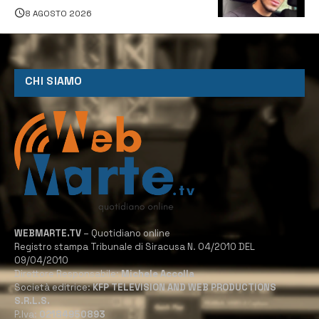
8 AGOSTO 2026
CHI SIAMO
WEBMARTE.TV
– Quotidiano online
Registro stampa Tribunale di Siracusa N. 04/2010 DEL
09/04/2010
Direttore Responsabile:
Michele Accolla
Società editrice:
KFP TELEVISION AND WEB PRODUCTIONS
S.R.L.S.
P.Iva:
02184950893