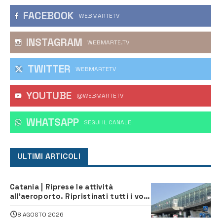
FACEBOOK
WEBMARTETV
INSTAGRAM
WEBMARTE.TV
TWITTER
WEBMARTETV
YOUTUBE
@WEBMARTETV
WHATSAPP
‎SEGUI IL CANALE
ULTIMI ARTICOLI
Catania | Riprese le attività
all’aeroporto. Ripristinati tutti i voli
in arrivo e in partenza
8 AGOSTO 2026