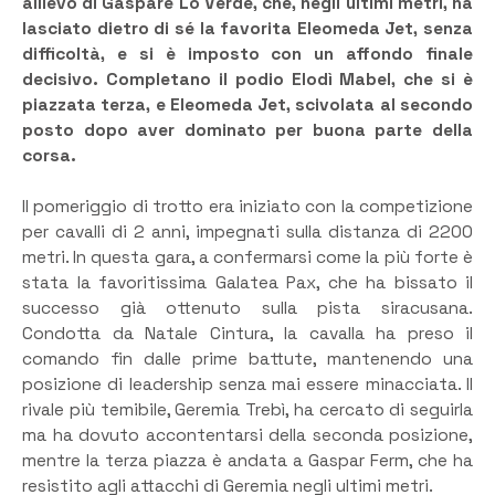
allievo di Gaspare Lo Verde, che, negli ultimi metri, ha
lasciato dietro di sé la favorita Eleomeda Jet, senza
difficoltà, e si è imposto con un affondo finale
decisivo. Completano il podio Elodì Mabel, che si è
piazzata terza, e Eleomeda Jet, scivolata al secondo
posto dopo aver dominato per buona parte della
corsa.
Il pomeriggio di trotto era iniziato con la competizione
per cavalli di 2 anni, impegnati sulla distanza di 2200
metri. In questa gara, a confermarsi come la più forte è
stata la favoritissima Galatea Pax, che ha bissato il
successo già ottenuto sulla pista siracusana.
Condotta da Natale Cintura, la cavalla ha preso il
comando fin dalle prime battute, mantenendo una
posizione di leadership senza mai essere minacciata. Il
rivale più temibile, Geremia Trebì, ha cercato di seguirla
ma ha dovuto accontentarsi della seconda posizione,
mentre la terza piazza è andata a Gaspar Ferm, che ha
resistito agli attacchi di Geremia negli ultimi metri.