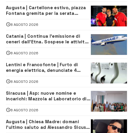
Augusta | Cartellone estivo, piazza
Fontana gremita per la serata
caraibica con Andrea Mojito
8 AGOSTO 2026
Catania | Continua l’emissione di
ceneri dall’Etna. Sospese le attività
all’aeroporto di Fontanarossa
8 AGOSTO 2026
Lentini e Francofonte | Furto di
energia elettrica, denunciate 4
persone
8 AGOSTO 2026
Siracusa | Asp: nuove nomine e
incarichi: Mazzola al Laboratorio di
Sanità pubblica, Matteliano al
Servizio Legale
8 AGOSTO 2026
Augusta | Chiesa Madre: domani
l’ultimo saluto ad Alessandro Sicuso,
morto in un incidente stradale