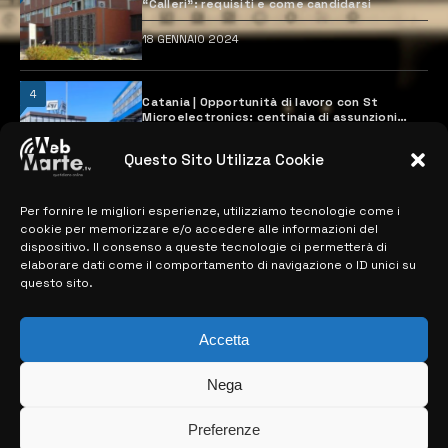
“Calleri”: requisiti e come candidarsi
18 GENNAIO 2024
4
Catania | Opportunità di lavoro con St
Microelectronics: centinaia di assunzioni
previste
28 MARZO 2024
Questo Sito Utilizza Cookie
Per fornire le migliori esperienze, utilizziamo tecnologie come i
MAPPA DEL SITO
cookie per memorizzare e/o accedere alle informazioni del
dispositivo. Il consenso a queste tecnologie ci permetterà di
elaborare dati come il comportamento di navigazione o ID unici su
> NOTIZIE
questo sito.
> EDIZIONI LOCALI
Accetta
> CONTATTI
Nega
> INFO
Preferenze