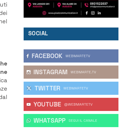
uti
dei
nel
SOCIAL
FACEBOOK
WEBMARTETV
che
INSTAGRAM
ine
WEBMARTE.TV
ica
TWITTER
nze
WEBMARTETV
dal
YOUTUBE
@WEBMARTETV
WHATSAPP
‎SEGUI IL CANALE