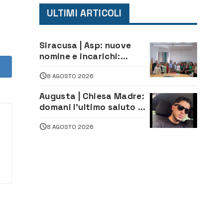
ULTIMI ARTICOLI
Siracusa | Asp: nuove
nomine e incarichi:
Mazzola al Laboratorio
8 AGOSTO 2026
di Sanità pubblica,
Matteliano al Servizio
Augusta | Chiesa Madre:
Legale
domani l’ultimo saluto ad
Alessandro Sicuso,
8 AGOSTO 2026
morto in un incidente
stradale