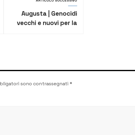
ARTICOLO SUCCESSIVO
Augusta | Genocidi
vecchi e nuovi per la
Giornata della
memoria, li ricorda la
Fidapa
bligatori sono contrassegnati
*