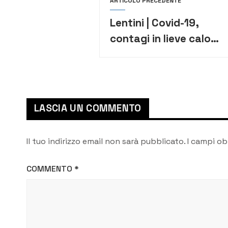
ARTICOLO PRECEDENTE
Lentini | Covid-19,
contagi in lieve calo
nei Comuni del
triangolo, ma
l’allarme resta alto
LASCIA UN COMMENTO
Il tuo indirizzo email non sarà pubblicato.
I campi ob
COMMENTO
*