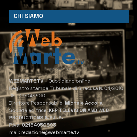
CHI SIAMO
WEBMARTE.TV
– Quotidiano online
Registro stampa Tribunale di Siracusa N. 04/2010
DEL 09/04/2010
Direttore Responsabile:
Michele Accolla
Società editrice:
KFP TELEVISION AND WEB
PRODUCTIONS S.R.L.S.
P.Iva:
02184950893
mail:
redazione@webmarte.tv