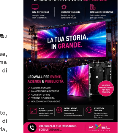
0
sa,
ima
 di
to,
 di
ia,