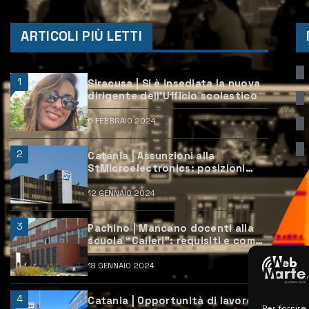
ARTICOLI PIÙ LETTI
1
Siracusa | Si è insediata la nuova
dirigente dell’Ufficio scolastico
6 FEBBRAIO 2024
2
Catania | Assunzioni alla
StMicroelectronics: posizioni
aperte e come candidarsi
12 GENNAIO 2024
3
Pachino | Mancano docenti alla
scuola “Calleri”: requisiti e come
candidarsi
18 GENNAIO 2024
4
Catania | Opportunità di lavoro
Per fornire