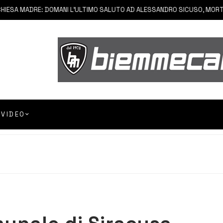
SA MADRE: DOMANI L’ULTIMO SALUTO AD ALESSANDRO SICUSO, MORTO IN
VIDEO