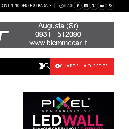
 UN INCIDENTE STRADALE
8 AGOSTO 2026
SIRACUSA | ASP: NUOVE
GUARDA LA DIRETTA