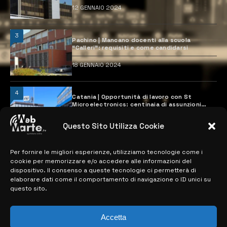
12 GENNAIO 2024
3
Pachino | Mancano docenti alla scuola
“Calleri”: requisiti e come candidarsi
18 GENNAIO 2024
4
Catania | Opportunità di lavoro con St
Microelectronics: centinaia di assunzioni
previste
28 MARZO 2024
Questo Sito Utilizza Cookie
Per fornire le migliori esperienze, utilizziamo tecnologie come i
MAPPA DEL SITO
cookie per memorizzare e/o accedere alle informazioni del
dispositivo. Il consenso a queste tecnologie ci permetterà di
elaborare dati come il comportamento di navigazione o ID unici su
> NOTIZIE
questo sito.
> EDIZIONI LOCALI
Accetta
> CONTATTI