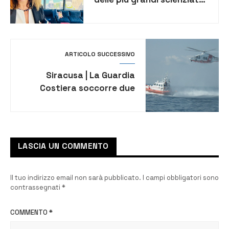
già premiata con l’Oscar
della scienza e Cavaliere
della Repubblica
ARTICOLO SUCCESSIVO
Siracusa | La Guardia
Costiera soccorre due
diportisti. Hanno rischiato
di affondare
LASCIA UN COMMENTO
Il tuo indirizzo email non sarà pubblicato.
I campi obbligatori sono
contrassegnati
*
COMMENTO
*