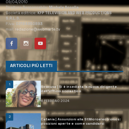
09/04/2010
Direttore Responsabile:
Michele Accolla
Società editrice:
KFP TELEVISION AND WEB PRODUCTIONS
S.R.L.S.
P.Iva:
02184950893
mail:
redazione@webmarte.tv
ARTICOLI PIÙ LETTI
1
Siracusa | Si è insediata la nuova dirigente
dell’Ufficio scolastico
6 FEBBRAIO 2024
2
Catania | Assunzioni alla StMicroelectronics:
posizioni aperte e come candidarsi