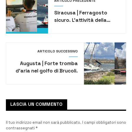
ARTICOLO PRECEDENTE
Siracusa | Ferragosto
sicuro. L’attività della
Guardia Costiera
ARTICOLO SUCCESSIVO
Augusta | Forte tromba
d’aria nel golfo di Brucoli.
Una imbarcazione finisce
sugli scogli
LASCIA UN COMMENTO
Il tuo indirizzo email non sarà pubblicato.
I campi obbligatori sono
contrassegnati
*