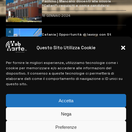
Pachino | Mancano docenti alla scuola
“Calleri”: requisiti e come candidarsi
18 GENNAIO 2024
4
Catania | Opportunità di lavoro con St
Microelectronics: centinaia di assunzioni
previste
Questo Sito Utilizza Cookie
28 MARZO 2024
Per fornire le migliori esperienze, utilizziamo tecnologie come i
cookie per memorizzare e/o accedere alle informazioni del
MAPPA DEL SITO
dispositivo. Il consenso a queste tecnologie ci permetterà di
elaborare dati come il comportamento di navigazione o ID unici su
questo sito.
> NOTIZIE
> EDIZIONI LOCALI
Accetta
> CONTATTI
Nega
> INFO
Preferenze