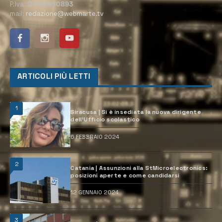
P.Iva:
02184950893
mail:
redazione@webmarte.tv
ARTICOLI PIÙ LETTI
1
Siracusa | Si è insediata la nuova dirigente
dell’Ufficio scolastico
6 FEBBRAIO 2024
2
Catania | Assunzioni alla StMicroelectronics:
posizioni aperte e come candidarsi
12 GENNAIO 2024
3