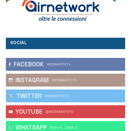
SOCIAL
FACEBOOK
WEBMARTETV
INSTAGRAM
WEBMARTE.TV
TWITTER
WEBMARTETV
YOUTUBE
@WEBMARTETV
WHATSAPP
‎SEGUI IL CANALE