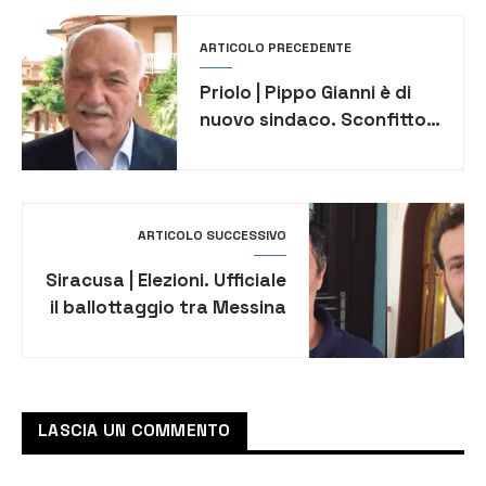
ARTICOLO PRECEDENTE
Priolo | Pippo Gianni è di
nuovo sindaco. Sconfitto
per soli 61 voti Alessandro
Biamonte
ARTICOLO SUCCESSIVO
Siracusa | Elezioni. Ufficiale
il ballottaggio tra Messina
e Italia. Otto liste oltre lo
sbarramento del 5%. Le
preferenze dei candidati
più votati
LASCIA UN COMMENTO