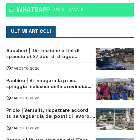
WHATSAPP
‎SEGUI IL CANALE
ULTIMI ARTICOLI
Buccheri | Detenzione a fini di
spaccio di 27 dosi di droga:
denunciati tre 20enni
7 AGOSTO 2026
Pachino | Si inaugura la prima
spiaggia inclusiva della provincia:
assistenza e prevenzione aperte a
tutti
7 AGOSTO 2026
Priolo | Versalis, rispettare accordi
su salvaguardia dei posti di lavoro. Il
sindaco scrive alla società
7 AGOSTO 2026