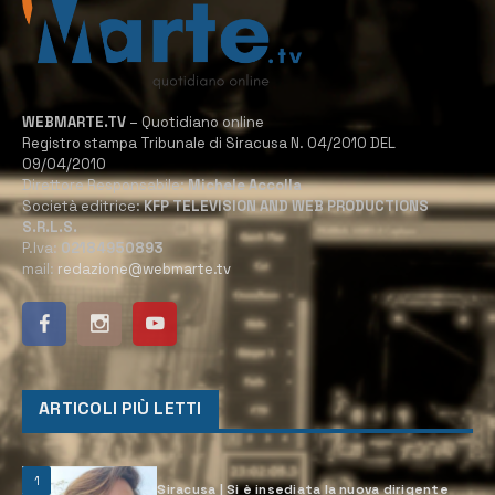
WEBMARTE.TV
– Quotidiano online
Registro stampa Tribunale di Siracusa N. 04/2010 DEL
09/04/2010
Direttore Responsabile:
Michele Accolla
Società editrice:
KFP TELEVISION AND WEB PRODUCTIONS
S.R.L.S.
P.Iva:
02184950893
mail:
redazione@webmarte.tv
ARTICOLI PIÙ LETTI
1
Siracusa | Si è insediata la nuova dirigente