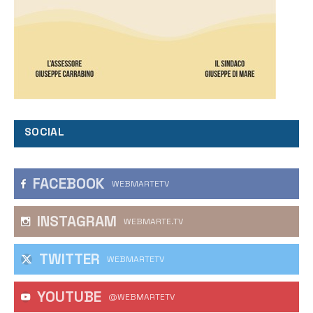
SOCIAL
FACEBOOK
WEBMARTETV
INSTAGRAM
WEBMARTE.TV
TWITTER
WEBMARTETV
YOUTUBE
@WEBMARTETV