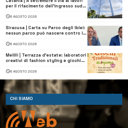
Catania | A settembre il via ai lavori
per il rifacimento dell’ingresso sud
del porto
6 AGOSTO 2026
Siracusa | Carta su Parco degli Iblei:
nessun parco può nascere contro le
comunità e il territorio
6 AGOSTO 2026
Melilli | Terrazza d’estate: laboratori
creativi di fashion styling e giochi
tradizionali di Zuimama, ecco come
iscriversi
6 AGOSTO 2026
CHI SIAMO