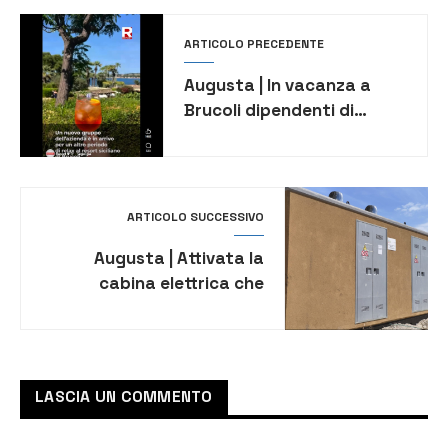
ARTICOLO PRECEDENTE
Augusta | In vacanza a
Brucoli dipendenti di
azienda israeliana nella
black list dell’Onu: l’
inchiesta di Report
ARTICOLO SUCCESSIVO
Augusta | Attivata la
cabina elettrica che
eliminerà i blackout estivi
al Faro Santa Croce
LASCIA UN COMMENTO