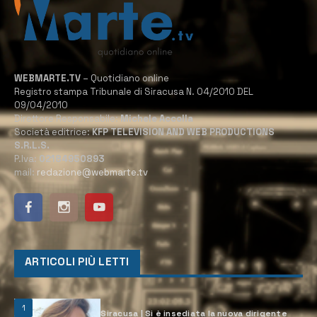
WEBMARTE.TV
– Quotidiano online
Registro stampa Tribunale di Siracusa N. 04/2010 DEL
09/04/2010
Direttore Responsabile:
Michele Accolla
Società editrice:
KFP TELEVISION AND WEB PRODUCTIONS
S.R.L.S.
P.Iva:
02184950893
mail:
redazione@webmarte.tv
ARTICOLI PIÙ LETTI
1
Siracusa | Si è insediata la nuova dirigente