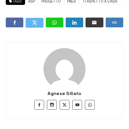
TAGS
ASP
PROGETTO
PNES
TI ASPETTO A CASA
Agnese Siliato