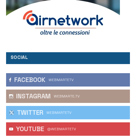
SOCIAL
FACEBOOK
WEBMARTETV
INSTAGRAM
WEBMARTE.TV
TWITTER
WEBMARTETV
YOUTUBE
@WEBMARTETV