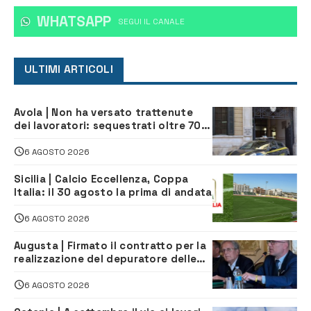
WHATSAPP
‎SEGUI IL CANALE
ULTIMI ARTICOLI
Avola | Non ha versato trattenute
dei lavoratori: sequestrati oltre 700
mila euro a imprenditore della
climatizzazione
6 AGOSTO 2026
Sicilia | Calcio Eccellenza, Coppa
Italia: il 30 agosto la prima di andata
6 AGOSTO 2026
Augusta | Firmato il contratto per la
realizzazione del depuratore delle
acque reflue
6 AGOSTO 2026